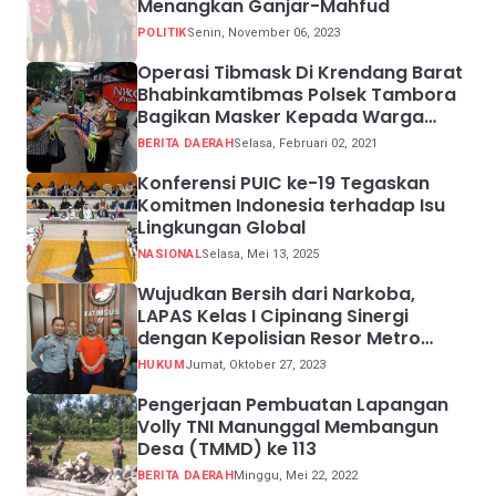
Menangkan Ganjar-Mahfud
POLITIK
Senin, November 06, 2023
Operasi Tibmask Di Krendang Barat
Bhabinkamtibmas Polsek Tambora
Bagikan Masker Kepada Warga
Pelanggar Prokes
BERITA DAERAH
Selasa, Februari 02, 2021
Konferensi PUIC ke-19 Tegaskan
Komitmen Indonesia terhadap Isu
Lingkungan Global
NASIONAL
Selasa, Mei 13, 2025
Wujudkan Bersih dari Narkoba,
LAPAS Kelas I Cipinang Sinergi
dengan Kepolisian Resor Metro
Jakarta Barat
HUKUM
Jumat, Oktober 27, 2023
Pengerjaan Pembuatan Lapangan
Volly TNI Manunggal Membangun
Desa (TMMD) ke 113
BERITA DAERAH
Minggu, Mei 22, 2022