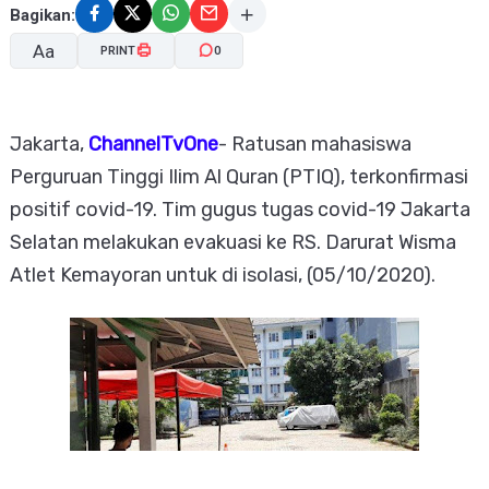
Bagikan:
Aa
PRINT
0
A-
A+
Jakarta,
ChannelTvOne
- Ratusan mahasiswa
Perguruan Tinggi Ilim Al Quran (PTIQ), terkonfirmasi
positif covid-19. Tim gugus tugas covid-19 Jakarta
Selatan melakukan evakuasi ke RS. Darurat Wisma
Atlet Kemayoran untuk di isolasi, (05/10/2020).