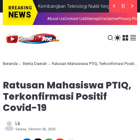
BRIN Fokus Kembangkan Teknologi Nuklir hingga AI
NASIONAL
AUGU
BREAKING
NEWS
About Us
Contact Us
Sitemap
Disclaimer
Privacy Plic
Beranda
Berita Daerah
Ratusan Mahasiswa PTIQ, Terkonfirmasi Positif Covid-19
Ratusan Mahasiswa PTIQ,
Terkonfirmasi Positif
Covid-19
Lk
Selasa, Oktober 06, 2020