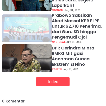
Laporkan!
EKONOMI
July 31, 2026
Prabowo Saksikan
Akad Massal KPR FLPP
untuk 62.710 Penerima,
dari Guru SD hingga
Pengemudi Ojol
NASIONAL
July 31, 2026
DPR Gerindra Minta
BMKG Mitigasi
Ancaman Cuaca
Ekstrem El Nino
POLITIK
July 30, 2026
Index
0
Komentar