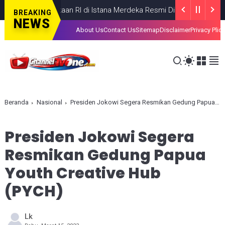
emerdekaan RI di Istana Merdeka Resmi Dibuka Hari Ini 5 Agustus
BREAKING
NEWS
About Us
Contact Us
Sitemap
Disclaimer
Privacy Plic
Beranda
Nasional
Presiden Jokowi Segera Resmikan Gedung Papua Youth Creative Hub (PYCH)
Presiden Jokowi Segera
Resmikan Gedung Papua
Youth Creative Hub
(PYCH)
Lk