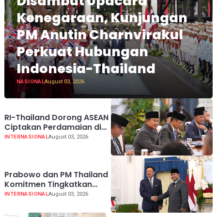
Disambut Upacara
Kenegaraan, Kunjungan
PM Anutin Charnvirakul
Perkuat Hubungan
Indonesia-Thailand
NASIONAL
August 03, 2026
RI-Thailand Dorong ASEAN
Ciptakan Perdamaian di
Myanmar Lewat
INTERNASIONAL
August 03, 2026
Konsensus 5 Poin
Prabowo dan PM Thailand
Komitmen Tingkatkan
Perdagangan hingga USD
INTERNASIONAL
August 03, 2026
20 Miliar pada 2030