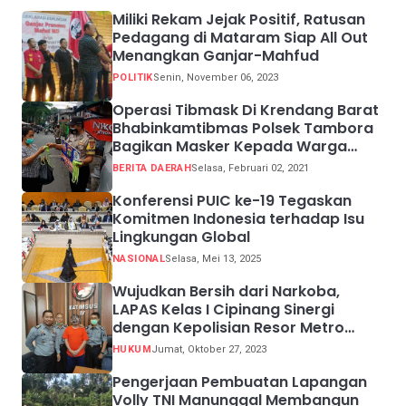
Miliki Rekam Jejak Positif, Ratusan
Pedagang di Mataram Siap All Out
Menangkan Ganjar-Mahfud
POLITIK
Senin, November 06, 2023
Operasi Tibmask Di Krendang Barat
Bhabinkamtibmas Polsek Tambora
Bagikan Masker Kepada Warga
Pelanggar Prokes
BERITA DAERAH
Selasa, Februari 02, 2021
Konferensi PUIC ke-19 Tegaskan
Komitmen Indonesia terhadap Isu
Lingkungan Global
NASIONAL
Selasa, Mei 13, 2025
Wujudkan Bersih dari Narkoba,
LAPAS Kelas I Cipinang Sinergi
dengan Kepolisian Resor Metro
Jakarta Barat
HUKUM
Jumat, Oktober 27, 2023
Pengerjaan Pembuatan Lapangan
Volly TNI Manunggal Membangun