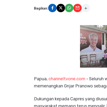
Bagikan:
Papua,
channeltvone.com
- Seluruh 
memenangkan Gnjar Pranowo sebaga
Dukungan kepada Capres yang diusun
masyarakat memang terus mengalir, b