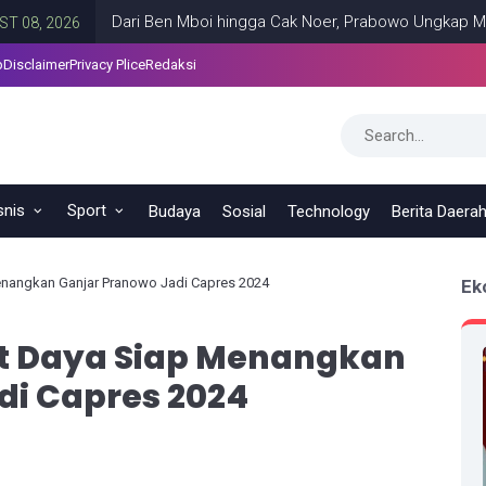
Dari Ben Mboi hingga Cak Noer, Prabowo Ungkap Makna Kepe
26
p
Disclaimer
Privacy Plice
Redaksi
snis
Sport
Budaya
Sosial
Technology
Berita Daera
nangkan Ganjar Pranowo Jadi Capres 2024
Ek
t Daya Siap Menangkan
di Capres 2024