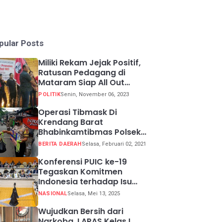
pular Posts
Miliki Rekam Jejak Positif,
Ratusan Pedagang di
Mataram Siap All Out
Menangkan Ganjar-Mahfud
POLITIK
Senin, November 06, 2023
Operasi Tibmask Di
Krendang Barat
Bhabinkamtibmas Polsek
Tambora Bagikan Masker
BERITA DAERAH
Selasa, Februari 02, 2021
Kepada Warga Pelanggar
Prokes
Konferensi PUIC ke-19
Tegaskan Komitmen
Indonesia terhadap Isu
Lingkungan Global
NASIONAL
Selasa, Mei 13, 2025
Wujudkan Bersih dari
Narkoba, LAPAS Kelas I