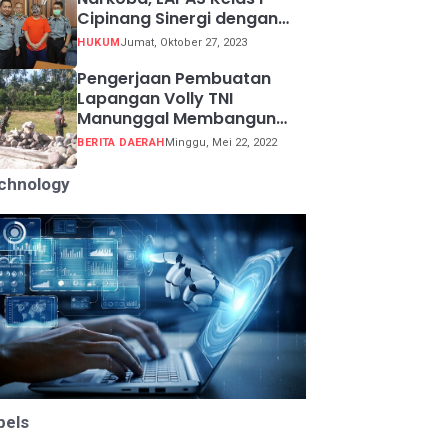
Cipinang Sinergi dengan
Kepolisian Resor Metro
HUKUM
Jumat, Oktober 27, 2023
Jakarta Barat
Pengerjaan Pembuatan
Lapangan Volly TNI
Manunggal Membangun
Desa (TMMD) ke 113
BERITA DAERAH
Minggu, Mei 22, 2022
chnology
bels