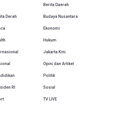
Berita Daerah
ita Derah
Budaya Nusantara
aca
Ekonomi
lth
Hukum
ernasional
Jakarta Kini
ional
Opini dan Artikel
didikan
Politik
siden RI
Sosial
rt
TV LIVE