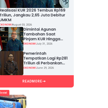
Realisasi KUR 2026 Tembus Rp169
Triliun, Jangkau 2,65 Juta Debitur
UMKM
EKONOMI
August 03, 2026
Dimintai Agunan
Tambahan Saat
Pinjam KUR Hingga
Rp100 Juta, Segera
EKONOMI
July 31, 2026
Laporkan!
Pemerintah
Tempatkan Lagi Rp281
Triliun di Perbankan
demi Jaga Likuiditas
EKONOMI
June 29, 2026
dan Pertumbuhan
Kredit
READMORE
Sosial