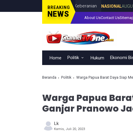
, Lahir Lewat Kesulitan dan Keberanian
NASIONAL
AUGUST 08, 20
BREAKING
NEWS
About Us
Contact Us
Sitema
Politik
Ekonomi Bi
Home
Hukum
Beranda
Politik
Warga Papua Barat Daya Siap Me
Warga Papua Bara
Ganjar Pranowo Ja
Lk
Kamis, Juli 20, 2023