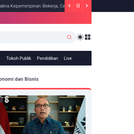
mimpinan: Bekerja, Cintai Rakyat & Gunakan Akal Sehat
NASION
h
Tokoh Publik
Pendidikan
Live
onomi dan Bisnis