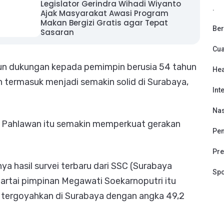
Legislator Gerindra Wihadi Wiyanto
.
Ajak Masyarakat Awasi Program
Makan Bergizi Gratis agar Tepat
Ber
Sasaran
Cu
un dukungan kepada pemimpin berusia 54 tahun
Hea
h termasuk menjadi semakin solid di Surabaya,
Int
Nas
ta Pahlawan itu semakin memperkuat gerakan
Pen
Pre
nya hasil survei terbaru dari SSC (Surabaya
Spo
rtai pimpinan Megawati Soekarnoputri itu
k tergoyahkan di Surabaya dengan angka 49,2