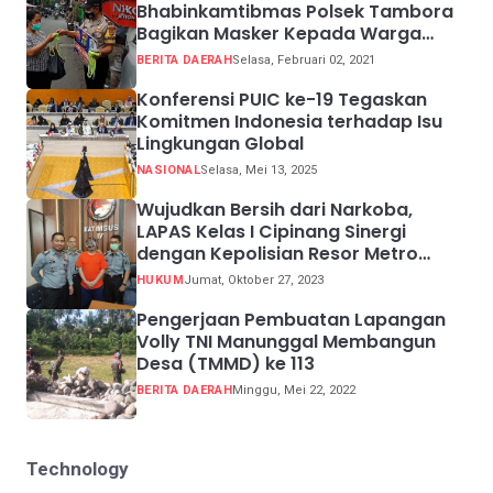
Bhabinkamtibmas Polsek Tambora
Bagikan Masker Kepada Warga
Pelanggar Prokes
BERITA DAERAH
Selasa, Februari 02, 2021
Konferensi PUIC ke-19 Tegaskan
Komitmen Indonesia terhadap Isu
Lingkungan Global
NASIONAL
Selasa, Mei 13, 2025
Wujudkan Bersih dari Narkoba,
LAPAS Kelas I Cipinang Sinergi
dengan Kepolisian Resor Metro
Jakarta Barat
HUKUM
Jumat, Oktober 27, 2023
Pengerjaan Pembuatan Lapangan
Volly TNI Manunggal Membangun
Desa (TMMD) ke 113
BERITA DAERAH
Minggu, Mei 22, 2022
Technology