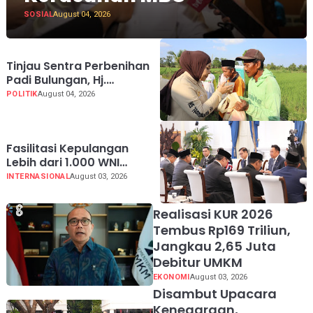
SOSIAL
August 04, 2026
Tinjau Sentra Perbenihan
Padi Bulungan, Hj.
Rahmawati: Program
POLITIK
August 04, 2026
Prabowo Bikin Petani
Makin Optimistis
Fasilitasi Kepulangan
Lebih dari 1.000 WNI
Korban Scam, Prabowo
INTERNASIONAL
August 03, 2026
Ucapkan Terima Kasih ke
PM Thailand
Realisasi KUR 2026
Tembus Rp169 Triliun,
Jangkau 2,65 Juta
Debitur UMKM
EKONOMI
August 03, 2026
Disambut Upacara
Kenegaraan,