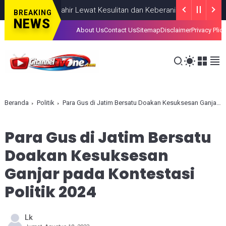
iahkan, Lahir Lewat Kesulitan dan Keberanian
NASIONAL
AUGUST 
BREAKING
NEWS
About Us
Contact Us
Sitemap
Disclaimer
Privacy Plic
Beranda
Politik
Para Gus di Jatim Bersatu Doakan Kesuksesan Ganjar pada Kontestasi Politik 2024
Para Gus di Jatim Bersatu
Doakan Kesuksesan
Ganjar pada Kontestasi
Politik 2024
Lk