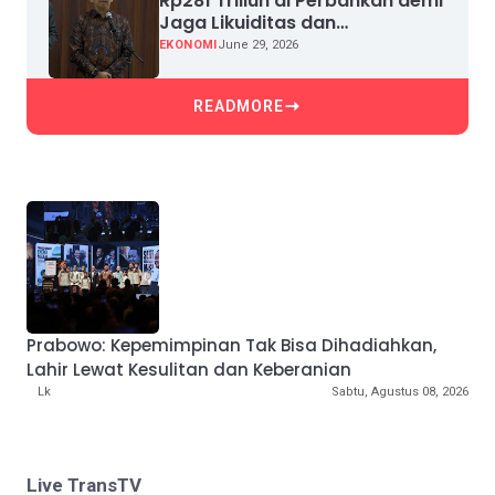
Rp281 Triliun di Perbankan demi
Jaga Likuiditas dan
Pertumbuhan Kredit
EKONOMI
June 29, 2026
READMORE
Prabowo: Kepemimpinan Tak Bisa Dihadiahkan,
Lahir Lewat Kesulitan dan Keberanian
Lk
Sabtu, Agustus 08, 2026
Live TransTV