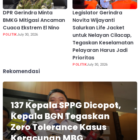
DPR Gerindra Minta
Legislator Gerindra
BMKG Mitigasi Ancaman
Novita Wijayanti
Cuaca Ekstrem El Nino
Salurkan Life Jacket
untuk Nelayan Cilacap,
POLITIK
July 30, 2026
Tegaskan Keselamatan
Pelayaran Harus Jadi
Prioritas
POLITIK
July 30, 2026
Rekomendasi
137 Kepala SPPG Dicopot,
Kepala BGN Tegaskan
Zero Tolerance Kasus
Keracunan MBG