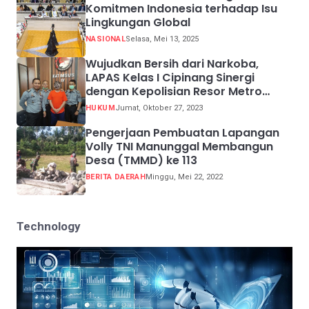
Komitmen Indonesia terhadap Isu
Lingkungan Global
NASIONAL
Selasa, Mei 13, 2025
Wujudkan Bersih dari Narkoba,
LAPAS Kelas I Cipinang Sinergi
dengan Kepolisian Resor Metro
Jakarta Barat
HUKUM
Jumat, Oktober 27, 2023
Pengerjaan Pembuatan Lapangan
Volly TNI Manunggal Membangun
Desa (TMMD) ke 113
BERITA DAERAH
Minggu, Mei 22, 2022
Technology