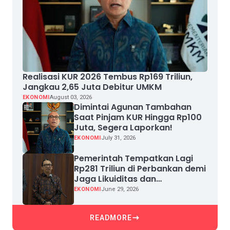
Realisasi KUR 2026 Tembus Rp169 Triliun,
Jangkau 2,65 Juta Debitur UMKM
EKONOMI
August 03, 2026
Dimintai Agunan Tambahan
Saat Pinjam KUR Hingga Rp100
Juta, Segera Laporkan!
EKONOMI
July 31, 2026
Pemerintah Tempatkan Lagi
Rp281 Triliun di Perbankan demi
Jaga Likuiditas dan
Pertumbuhan Kredit
EKONOMI
June 29, 2026
READMORE