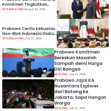
Komitmen Tingkatkan
Perdagangan hingga USD
INTERNASIONAL
August 03, 2026
20 Miliar pada 2030
Prabowo Cerita Kekuatan
Non-Blok Indonesia Diakui
Dunia
INTERNASIONAL
July 31, 2026
Prabowo Komitmen
Bereskan Masalah
Sampah demi Harga
Diri Bangsa
NASIONAL
July 31, 2026
Prabowo Jajal KA
Nusantara Explorer
dari Batang ke
Jakarta, Sapa Hangat
Warga
NASIONAL
July 31, 2026