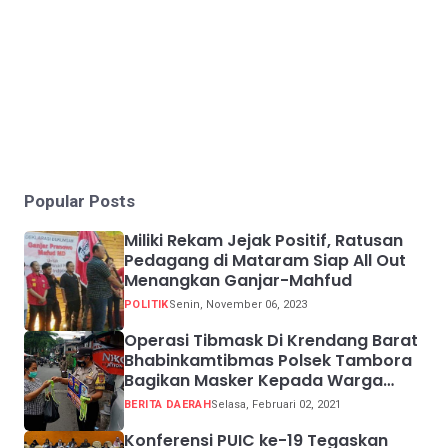
Popular Posts
Miliki Rekam Jejak Positif, Ratusan
Pedagang di Mataram Siap All Out
Menangkan Ganjar-Mahfud
POLITIK
Senin, November 06, 2023
Operasi Tibmask Di Krendang Barat
Bhabinkamtibmas Polsek Tambora
Bagikan Masker Kepada Warga
Pelanggar Prokes
BERITA DAERAH
Selasa, Februari 02, 2021
Konferensi PUIC ke-19 Tegaskan