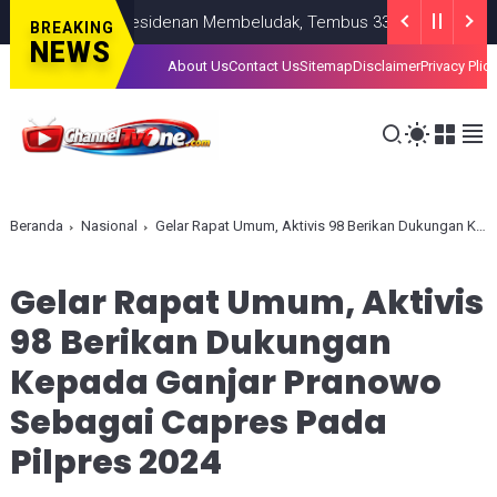
tana Kepresidenan Membeludak, Tembus 336 Ribu Pendaftar!
NA
BREAKING
NEWS
About Us
Contact Us
Sitemap
Disclaimer
Privacy Plic
Beranda
Nasional
Gelar Rapat Umum, Aktivis 98 Berikan Dukungan Kepada Ganjar Pranowo Sebagai Capres Pada Pilpres 2024
Gelar Rapat Umum, Aktivis
98 Berikan Dukungan
Kepada Ganjar Pranowo
Sebagai Capres Pada
Pilpres 2024