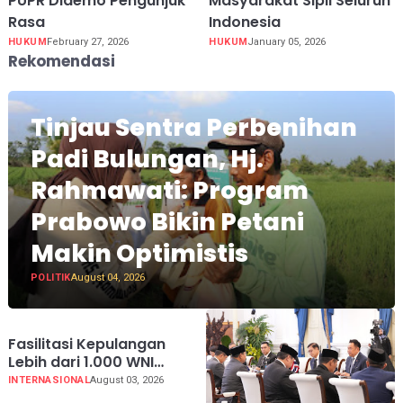
PUPR Didemo Pengunjuk
Masyarakat Sipil Seluruh
Rasa
Indonesia
HUKUM
February 27, 2026
HUKUM
January 05, 2026
Rekomendasi
Tinjau Sentra Perbenihan
Padi Bulungan, Hj.
Rahmawati: Program
Prabowo Bikin Petani
Makin Optimistis
POLITIK
August 04, 2026
Fasilitasi Kepulangan
Lebih dari 1.000 WNI
Korban Scam, Prabowo
INTERNASIONAL
August 03, 2026
Ucapkan Terima Kasih ke