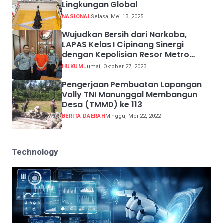
Lingkungan Global
NASIONAL
Selasa, Mei 13, 2025
Wujudkan Bersih dari Narkoba,
LAPAS Kelas I Cipinang Sinergi
dengan Kepolisian Resor Metro
Jakarta Barat
HUKUM
Jumat, Oktober 27, 2023
Pengerjaan Pembuatan Lapangan
Volly TNI Manunggal Membangun
Desa (TMMD) ke 113
BERITA DAERAH
Minggu, Mei 22, 2022
Technology