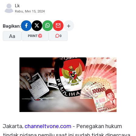
Lk
Rabu, Mei 15, 2024
Bagikan:
Aa
PRINT
0
A-
A+
Jakarta,
channeltvone.com
-
Penegakan hukum
tindak pidana pemilu saat ini sudah tidak dipercaya