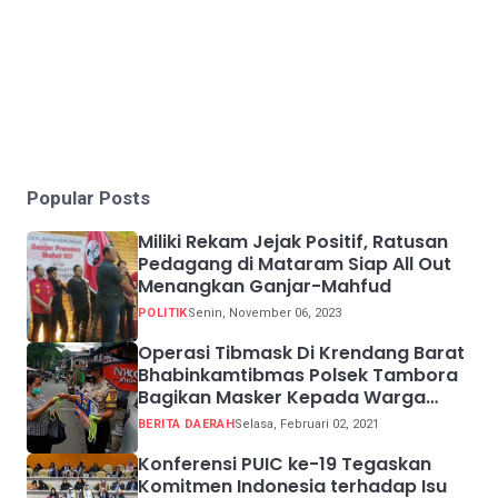
Popular Posts
Miliki Rekam Jejak Positif, Ratusan
Pedagang di Mataram Siap All Out
Menangkan Ganjar-Mahfud
POLITIK
Senin, November 06, 2023
Operasi Tibmask Di Krendang Barat
Bhabinkamtibmas Polsek Tambora
Bagikan Masker Kepada Warga
Pelanggar Prokes
BERITA DAERAH
Selasa, Februari 02, 2021
Konferensi PUIC ke-19 Tegaskan
Komitmen Indonesia terhadap Isu