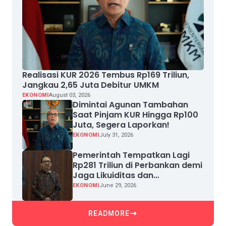
Realisasi KUR 2026 Tembus Rp169 Triliun,
Jangkau 2,65 Juta Debitur UMKM
EKONOMI
August 03, 2026
Dimintai Agunan Tambahan
Saat Pinjam KUR Hingga Rp100
Juta, Segera Laporkan!
EKONOMI
July 31, 2026
Pemerintah Tempatkan Lagi
Rp281 Triliun di Perbankan demi
Jaga Likuiditas dan
Pertumbuhan Kredit
EKONOMI
June 29, 2026
READMORE