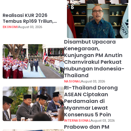
PM Thailand
Realisasi KUR 2026
Tembus Rp169 Triliun,
Jangkau 2,65 Juta Debitur
EKONOMI
August 03, 2026
UMKM
Disambut Upacara
Kenegaraan,
Kunjungan PM Anutin
Charnvirakul Perkuat
Hubungan Indonesia-
Thailand
NASIONAL
August 03, 2026
RI-Thailand Dorong
ASEAN Ciptakan
Perdamaian di
Myanmar Lewat
Konsensus 5 Poin
INTERNASIONAL
August 03, 2026
Prabowo dan PM