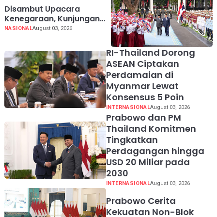
Disambut Upacara
Kenegaraan, Kunjungan
PM Anutin Charnvirakul
NASIONAL
August 03, 2026
Perkuat Hubungan
Indonesia-Thailand
RI-Thailand Dorong
ASEAN Ciptakan
Perdamaian di
Myanmar Lewat
Konsensus 5 Poin
INTERNASIONAL
August 03, 2026
Prabowo dan PM
Thailand Komitmen
Tingkatkan
Perdagangan hingga
USD 20 Miliar pada
2030
INTERNASIONAL
August 03, 2026
Prabowo Cerita
Kekuatan Non-Blok