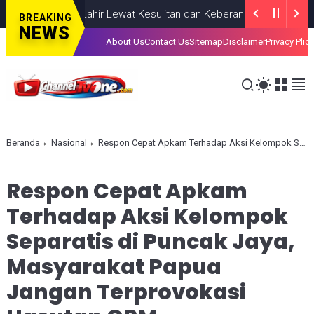
iahkan, Lahir Lewat Kesulitan dan Keberanian
NASIONAL
AUGUST 
BREAKING
NEWS
About Us
Contact Us
Sitemap
Disclaimer
Privacy Plic
Beranda
Nasional
Respon Cepat Apkam Terhadap Aksi Kelompok Separatis di Puncak Jaya, Masyarakat Papua Jangan Terprovokasi Hasutan OPM
Respon Cepat Apkam
Terhadap Aksi Kelompok
Separatis di Puncak Jaya,
Masyarakat Papua
Jangan Terprovokasi