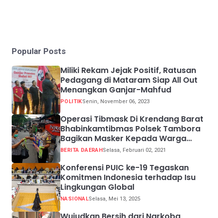
Popular Posts
Miliki Rekam Jejak Positif, Ratusan
Pedagang di Mataram Siap All Out
Menangkan Ganjar-Mahfud
POLITIK
Senin, November 06, 2023
Operasi Tibmask Di Krendang Barat
Bhabinkamtibmas Polsek Tambora
Bagikan Masker Kepada Warga
Pelanggar Prokes
BERITA DAERAH
Selasa, Februari 02, 2021
Konferensi PUIC ke-19 Tegaskan
Komitmen Indonesia terhadap Isu
Lingkungan Global
NASIONAL
Selasa, Mei 13, 2025
Wujudkan Bersih dari Narkoba,