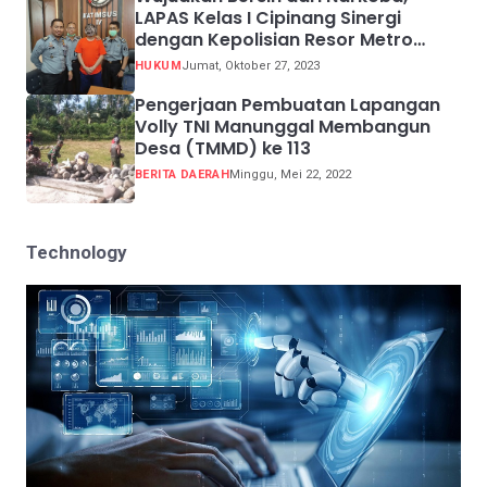
LAPAS Kelas I Cipinang Sinergi
dengan Kepolisian Resor Metro
Jakarta Barat
HUKUM
Jumat, Oktober 27, 2023
Pengerjaan Pembuatan Lapangan
Volly TNI Manunggal Membangun
Desa (TMMD) ke 113
BERITA DAERAH
Minggu, Mei 22, 2022
Technology