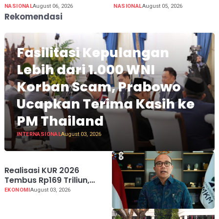
NASIONAL
August 06, 2026
NASIONAL
August 05, 2026
Rekomendasi
Fasilitasi Kepulangan
Lebih dari 1.000 WNI
Korban Scam, Prabowo
Ucapkan Terima Kasih ke
PM Thailand
INTERNASIONAL
August 03, 2026
Realisasi KUR 2026
Tembus Rp169 Triliun,
Jangkau 2,65 Juta Debitur
EKONOMI
August 03, 2026
UMKM