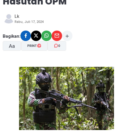
Hasutan OPM
Lk
Rabu, Juli 17, 2024
Bagikan:
Aa
PRINT
0
A-
A+