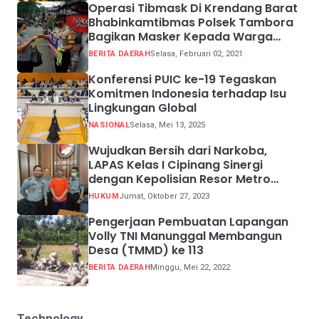
Operasi Tibmask Di Krendang Barat
Bhabinkamtibmas Polsek Tambora
Bagikan Masker Kepada Warga
Pelanggar Prokes
BERITA DAERAH
Selasa, Februari 02, 2021
Konferensi PUIC ke-19 Tegaskan
Komitmen Indonesia terhadap Isu
Lingkungan Global
NASIONAL
Selasa, Mei 13, 2025
Wujudkan Bersih dari Narkoba,
LAPAS Kelas I Cipinang Sinergi
dengan Kepolisian Resor Metro
Jakarta Barat
HUKUM
Jumat, Oktober 27, 2023
Pengerjaan Pembuatan Lapangan
Volly TNI Manunggal Membangun
Desa (TMMD) ke 113
BERITA DAERAH
Minggu, Mei 22, 2022
Technology