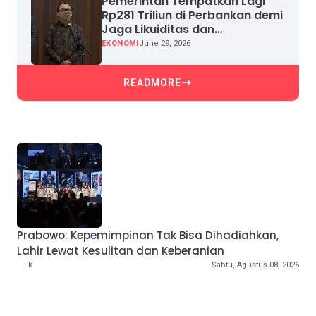
Pemerintah Tempatkan Lagi
Rp281 Triliun di Perbankan demi
Jaga Likuiditas dan
Pertumbuhan Kredit
EKONOMI
June 29, 2026
READMORE
Prabowo: Kepemimpinan Tak Bisa Dihadiahkan,
Lahir Lewat Kesulitan dan Keberanian
Lk
Sabtu, Agustus 08, 2026