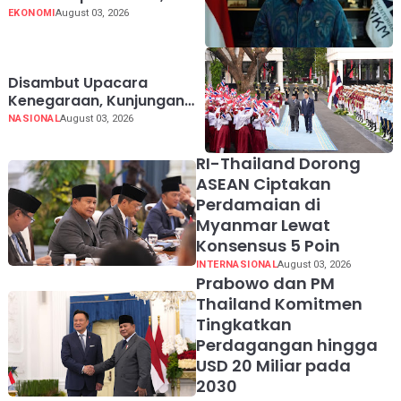
Jangkau 2,65 Juta Debitur
EKONOMI
August 03, 2026
UMKM
Disambut Upacara
Kenegaraan, Kunjungan
PM Anutin Charnvirakul
NASIONAL
August 03, 2026
Perkuat Hubungan
Indonesia-Thailand
RI-Thailand Dorong
ASEAN Ciptakan
Perdamaian di
Myanmar Lewat
Konsensus 5 Poin
INTERNASIONAL
August 03, 2026
Prabowo dan PM
Thailand Komitmen
Tingkatkan
Perdagangan hingga
USD 20 Miliar pada
2030