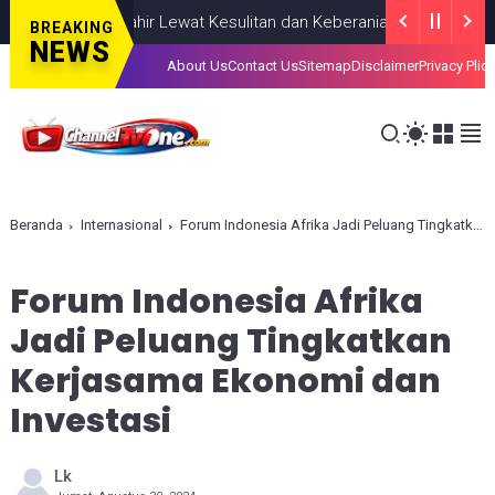
iahkan, Lahir Lewat Kesulitan dan Keberanian
NASIONAL
AUGUST 
BREAKING
NEWS
About Us
Contact Us
Sitemap
Disclaimer
Privacy Plic
Beranda
Internasional
Forum Indonesia Afrika Jadi Peluang Tingkatkan Kerjasama Ekonomi dan Investasi
Forum Indonesia Afrika
Jadi Peluang Tingkatkan
Kerjasama Ekonomi dan
Investasi
Lk