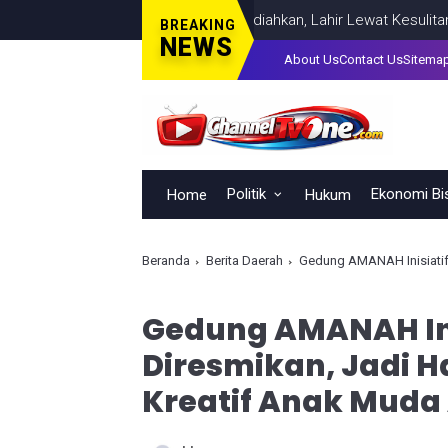
Kepemimpinan Tak Bisa Dihadiahkan, Lahir Lewat Kesulitan dan Ke
BREAKING
NEWS
About Us
Contact Us
Sitema
Politik
Ekonomi Bi
Home
Hukum
Beranda
Berita Daerah
Gedung AMANAH Inisiatif B
Gedung AMANAH Inis
Diresmikan, Jadi 
Kreatif Anak Muda