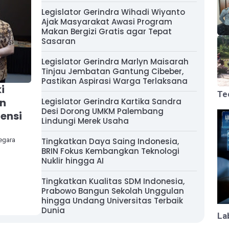
Legislator Gerindra Wihadi Wiyanto
Ajak Masyarakat Awasi Program
Makan Bergizi Gratis agar Tepat
Sasaran
Legislator Gerindra Marlyn Maisarah
Tinjau Jembatan Gantung Cibeber,
Pastikan Aspirasi Warga Terlaksana
i
Te
an
Legislator Gerindra Kartika Sandra
Desi Dorong UMKM Palembang
ensi
Lindungi Merek Usaha
Negara
Tingkatkan Daya Saing Indonesia,
BRIN Fokus Kembangkan Teknologi
Nuklir hingga AI
Tingkatkan Kualitas SDM Indonesia,
Prabowo Bangun Sekolah Unggulan
hingga Undang Universitas Terbaik
Dunia
La