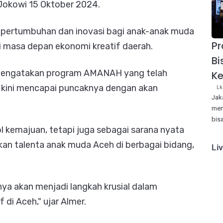
Jokowi 15 Oktober 2024.
t pertumbuhan dan inovasi bagi anak-anak muda
P
 masa depan ekonomi kreatif daerah.
Bi
mengatakan program AMANAH yang telah
Ke
n, kini mencapai puncaknya dengan akan
Lk
Jak
men
bis
l kemajuan, tetapi juga sebagai sarana nyata
 talenta anak muda Aceh di berbagai bidang,
Li
 akan menjadi langkah krusial dalam
 di Aceh," ujar Almer.