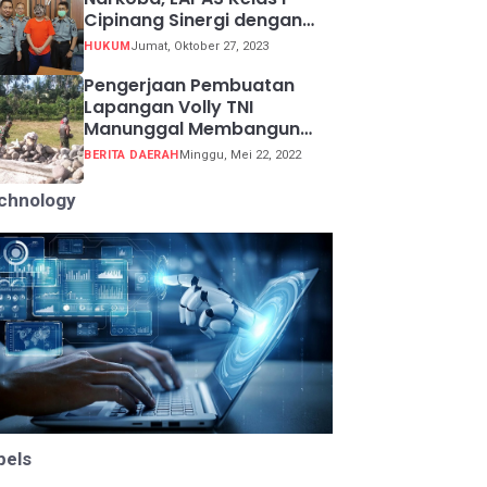
Cipinang Sinergi dengan
Kepolisian Resor Metro
HUKUM
Jumat, Oktober 27, 2023
Jakarta Barat
Pengerjaan Pembuatan
Lapangan Volly TNI
Manunggal Membangun
Desa (TMMD) ke 113
BERITA DAERAH
Minggu, Mei 22, 2022
chnology
bels