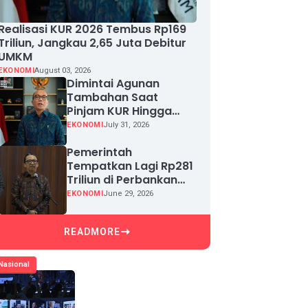
Realisasi KUR 2026 Tembus Rp169
Triliun, Jangkau 2,65 Juta Debitur
UMKM
EKONOMI
August 03, 2026
Dimintai Agunan
Tambahan Saat
Pinjam KUR Hingga
Rp100 Juta, Segera
EKONOMI
July 31, 2026
Laporkan!
Pemerintah
Tempatkan Lagi Rp281
Triliun di Perbankan
demi Jaga Likuiditas
EKONOMI
June 29, 2026
dan Pertumbuhan
Kredit
READMORE
Nasional