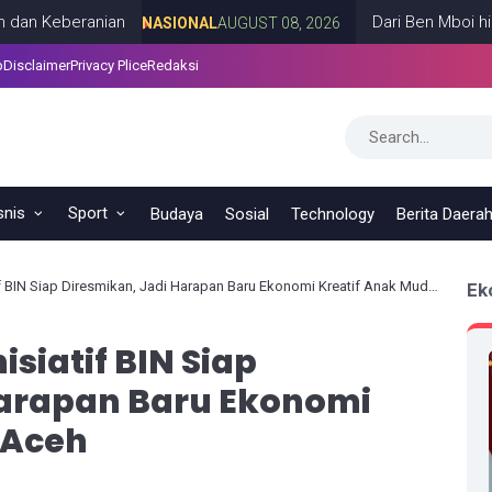
beranian
Dari Ben Mboi hingga Ca
NASIONAL
AUGUST 08, 2026
p
Disclaimer
Privacy Plice
Redaksi
snis
Sport
Budaya
Sosial
Technology
Berita Daera
IN Siap Diresmikan, Jadi Harapan Baru Ekonomi Kreatif Anak Muda Aceh
Ek
iatif BIN Siap
Harapan Baru Ekonomi
 Aceh