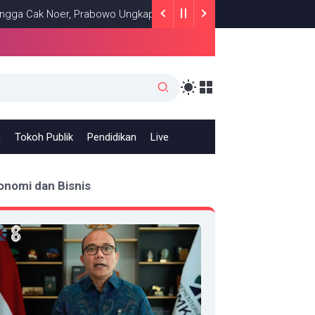
k Noer, Prabowo Ungkap Makna Kepemimpinan: Bekerja, Cintai Rak
h
Tokoh Publik
Pendidikan
Live
onomi dan Bisnis