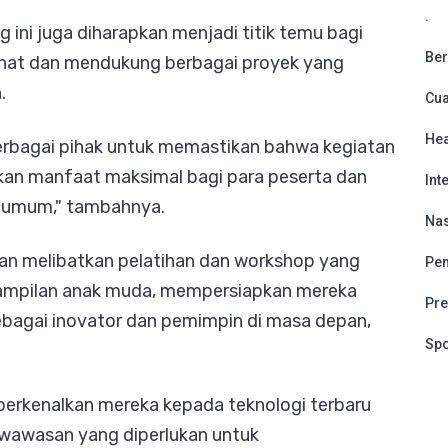
.
 ini juga diharapkan menjadi titik temu bagi
Ber
lihat dan mendukung berbagai proyek yang
h.
Cu
Hea
erbagai pihak untuk memastikan bahwa kegiatan
kan manfaat maksimal bagi para peserta dan
Int
a umum," tambahnya.
Nas
n melibatkan pelatihan dan workshop yang
Pen
rampilan anak muda, mempersiapkan mereka
Pre
sebagai inovator dan pemimpin di masa depan,
Spo
erkenalkan mereka kepada teknologi terbaru
 wawasan yang diperlukan untuk