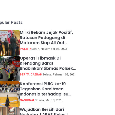
pular Posts
Miliki Rekam Jejak Positif,
Ratusan Pedagang di
Mataram Siap All Out
Menangkan Ganjar-Mahfud
POLITIK
Senin, November 06, 2023
Operasi Tibmask Di
Krendang Barat
Bhabinkamtibmas Polsek
Tambora Bagikan Masker
BERITA DAERAH
Selasa, Februari 02, 2021
Kepada Warga Pelanggar
Prokes
Konferensi PUIC ke-19
Tegaskan Komitmen
Indonesia terhadap Isu
Lingkungan Global
NASIONAL
Selasa, Mei 13, 2025
Wujudkan Bersih dari
Narkoba, LAPAS Kelas I