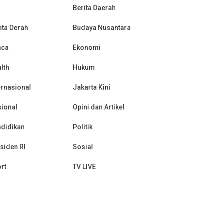
Berita Daerah
ita Derah
Budaya Nusantara
aca
Ekonomi
lth
Hukum
ernasional
Jakarta Kini
ional
Opini dan Artikel
didikan
Politik
siden RI
Sosial
rt
TV LIVE