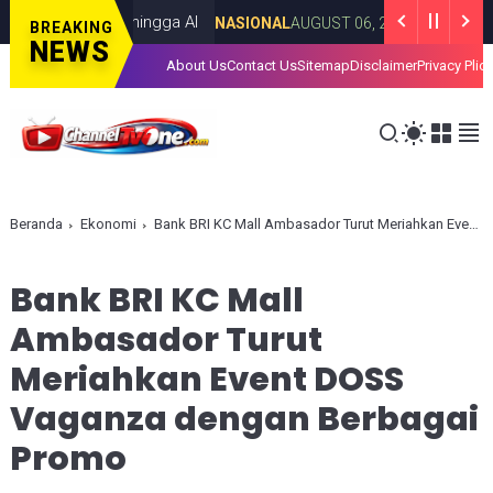
i Nuklir hingga AI
Tingkatkan Kua
NASIONAL
AUGUST 06, 2026
BREAKING
NEWS
About Us
Contact Us
Sitemap
Disclaimer
Privacy Plic
Beranda
Ekonomi
Bank BRI KC Mall Ambasador Turut Meriahkan Event DOSS Vaganza dengan Berbagai Promo
Bank BRI KC Mall
Ambasador Turut
Meriahkan Event DOSS
Vaganza dengan Berbagai
Promo