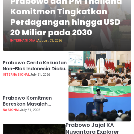
Prabowo dan PM Thailand
Komitmen Tingkatkan
Perdagangan hingga USD
20 Miliar pada 2030
INTERNASIONAL
August 03, 2026
Prabowo Cerita Kekuatan
Non-Blok Indonesia Diakui
Dunia
INTERNASIONAL
July 31, 2026
Prabowo Komitmen
Bereskan Masalah
Sampah demi Harga Diri
NASIONAL
July 31, 2026
Bangsa
Prabowo Jajal KA
Nusantara Explorer