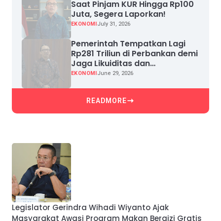
Saat Pinjam KUR Hingga Rp100
Juta, Segera Laporkan!
EKONOMI
July 31, 2026
Pemerintah Tempatkan Lagi
Rp281 Triliun di Perbankan demi
Jaga Likuiditas dan
Pertumbuhan Kredit
EKONOMI
June 29, 2026
READMORE
Legislator Gerindra Wihadi Wiyanto Ajak
Masyarakat Awasi Program Makan Bergizi Gratis