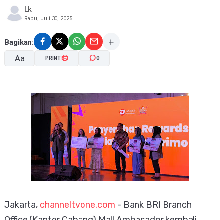
Lk
Rabu, Juli 30, 2025
Bagikan:
Aa
PRINT
0
A-
A+
Jakarta,
channeltvone.com
-
Bank BRI Branch
Office (Kantor Cabang) Mall Ambasador kembali