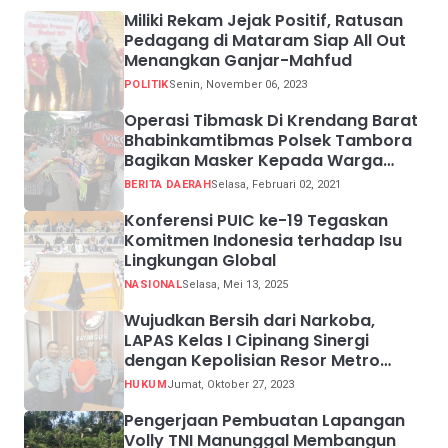
Miliki Rekam Jejak Positif, Ratusan
Pedagang di Mataram Siap All Out
Menangkan Ganjar-Mahfud
POLITIK
Senin, November 06, 2023
Operasi Tibmask Di Krendang Barat
Bhabinkamtibmas Polsek Tambora
Bagikan Masker Kepada Warga
Pelanggar Prokes
BERITA DAERAH
Selasa, Februari 02, 2021
Konferensi PUIC ke-19 Tegaskan
Komitmen Indonesia terhadap Isu
Lingkungan Global
NASIONAL
Selasa, Mei 13, 2025
Wujudkan Bersih dari Narkoba,
LAPAS Kelas I Cipinang Sinergi
dengan Kepolisian Resor Metro
Jakarta Barat
HUKUM
Jumat, Oktober 27, 2023
Pengerjaan Pembuatan Lapangan
Volly TNI Manunggal Membangun