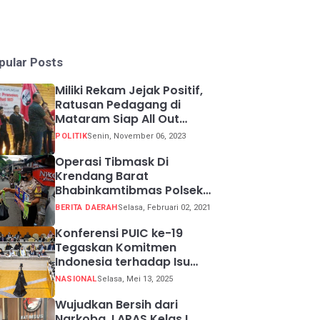
pular Posts
Miliki Rekam Jejak Positif,
Ratusan Pedagang di
Mataram Siap All Out
Menangkan Ganjar-Mahfud
POLITIK
Senin, November 06, 2023
Operasi Tibmask Di
Krendang Barat
Bhabinkamtibmas Polsek
Tambora Bagikan Masker
BERITA DAERAH
Selasa, Februari 02, 2021
Kepada Warga Pelanggar
Prokes
Konferensi PUIC ke-19
Tegaskan Komitmen
Indonesia terhadap Isu
Lingkungan Global
NASIONAL
Selasa, Mei 13, 2025
Wujudkan Bersih dari
Narkoba, LAPAS Kelas I