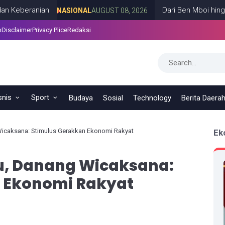
anian
Dari Ben Mboi hingga Cak N
NASIONAL
AUGUST 08, 2026
p
Disclaimer
Privacy Plice
Redaksi
snis
Sport
Budaya
Sosial
Technology
Berita Daera
Wicaksana: Stimulus Gerakkan Ekonomi Rakyat
Ek
ru, Danang Wicaksana:
 Ekonomi Rakyat