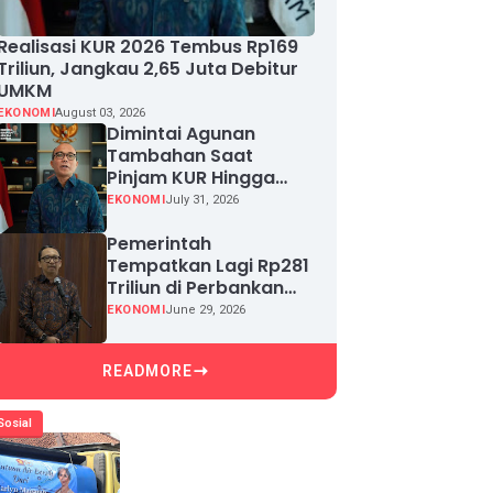
Realisasi KUR 2026 Tembus Rp169
Triliun, Jangkau 2,65 Juta Debitur
UMKM
EKONOMI
August 03, 2026
Dimintai Agunan
Tambahan Saat
Pinjam KUR Hingga
Rp100 Juta, Segera
EKONOMI
July 31, 2026
Laporkan!
Pemerintah
Tempatkan Lagi Rp281
Triliun di Perbankan
demi Jaga Likuiditas
EKONOMI
June 29, 2026
dan Pertumbuhan
Kredit
READMORE
Sosial