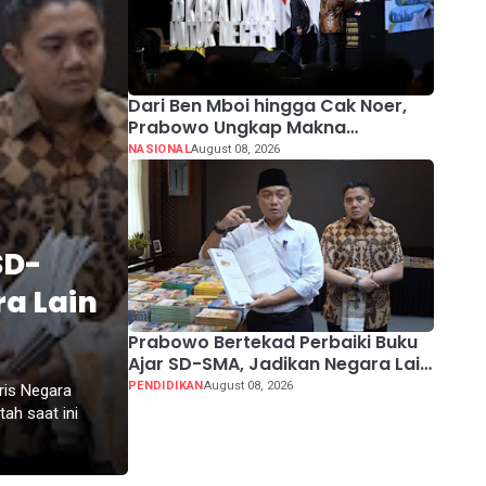
Dari Ben Mboi hingga Cak Noer,
Prabowo Ungkap Makna
Kepemimpinan: Bekerja, Cintai
NASIONAL
August 08, 2026
Rakyat & Gunakan Akal Sehat
SD-
a Lain
Prabowo Bertekad Perbaiki Buku
Ajar SD-SMA, Jadikan Negara Lain
sebagai Referensi
PENDIDIKAN
August 08, 2026
ris Negara
ah saat ini