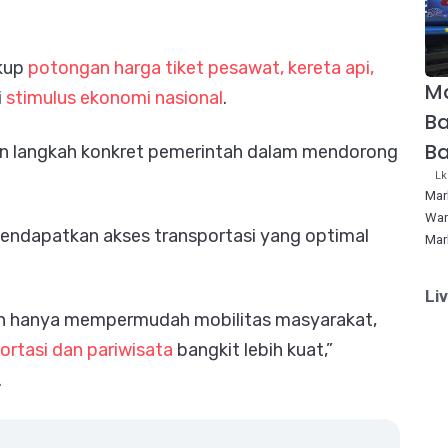
akup
potongan harga tiket pesawat, kereta api,
Ma
i
stimulus ekonomi nasional
.
Ba
B
an langkah konkret pemerintah dalam mendorong
Lk
Mar
War
ndapatkan akses transportasi yang optimal
Mar
Li
an hanya mempermudah mobilitas masyarakat,
ortasi dan pariwisata
bangkit lebih kuat,”
.