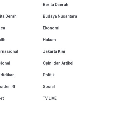
Berita Daerah
ita Derah
Budaya Nusantara
aca
Ekonomi
lth
Hukum
ernasional
Jakarta Kini
ional
Opini dan Artikel
didikan
Politik
siden RI
Sosial
rt
TV LIVE