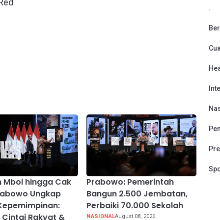
/Red
.
Ber
Cu
Hea
Int
Nas
Pen
Pre
Spo
n Mboi hingga Cak
Prabowo: Pemerintah
Prabowo Ungkap
Bangun 2.500 Jembatan,
Kepemimpinan:
Perbaiki 70.000 Sekolah
, Cintai Rakyat &
NASIONAL
August 08, 2026