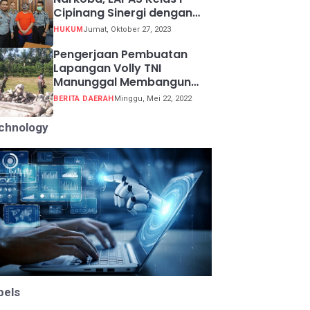
Cipinang Sinergi dengan
Kepolisian Resor Metro
HUKUM
Jumat, Oktober 27, 2023
Jakarta Barat
Pengerjaan Pembuatan
Lapangan Volly TNI
Manunggal Membangun
Desa (TMMD) ke 113
BERITA DAERAH
Minggu, Mei 22, 2022
chnology
bels