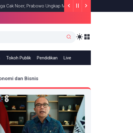
oer, Prabowo Ungkap Makna Kepemimpinan: Bekerja, Cintai Rakyat 
h
Tokoh Publik
Pendidikan
Live
onomi dan Bisnis