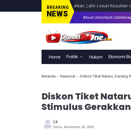
emimpinan Tak Bisa Dihadiahkan, Lahir Lewat Kesulitan dan Keber
BREAKING
NEWS
About Us
Contact Us
Sitema
Politik
Ekonomi Bi
Home
Hukum
Beranda
Nasional
Diskon Tiket Nataru, Danang 
Diskon Tiket Nata
Stimulus Gerakkan
Lk
Senin, November 24, 2025