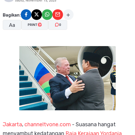
Sabtu, November 15, 2025
Bagikan:
Aa
PRINT
0
A-
A+
Jakarta
,
channeltvone.com
- Suasana hangat
menyambut kedatangan
Raja Kerajaan Yordania