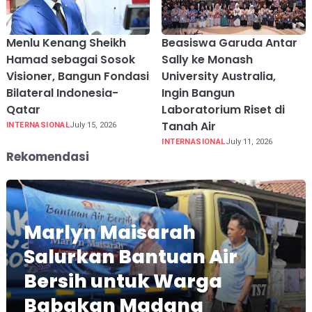
Menlu Kenang Sheikh
Beasiswa Garuda Antar
Hamad sebagai Sosok
Sally ke Monash
Visioner, Bangun Fondasi
University Australia,
Bilateral Indonesia-
Ingin Bangun
Qatar
Laboratorium Riset di
Tanah Air
INTERNASIONAL
July 15, 2026
INTERNASIONAL
July 11, 2026
Rekomendasi
Marlyn Maisarah
Salurkan Bantuan Air
Bersih untuk Warga
Babakan Madang