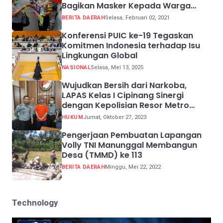
Bagikan Masker Kepada Warga
Pelanggar Prokes
BERITA DAERAH
Selasa, Februari 02, 2021
Konferensi PUIC ke-19 Tegaskan
Komitmen Indonesia terhadap Isu
Lingkungan Global
NASIONAL
Selasa, Mei 13, 2025
Wujudkan Bersih dari Narkoba,
LAPAS Kelas I Cipinang Sinergi
dengan Kepolisian Resor Metro
Jakarta Barat
HUKUM
Jumat, Oktober 27, 2023
Pengerjaan Pembuatan Lapangan
Volly TNI Manunggal Membangun
Desa (TMMD) ke 113
BERITA DAERAH
Minggu, Mei 22, 2022
Technology