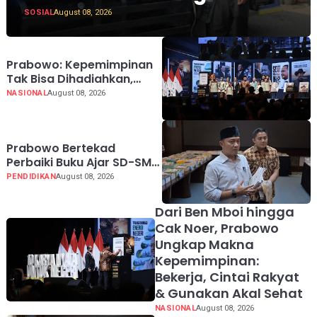
SOSIAL
August 08, 2026
Prabowo: Kepemimpinan
Tak Bisa Dihadiahkan,
Lahir Lewat Kesulitan dan
NASIONAL
August 08, 2026
Keberanian
Prabowo Bertekad
Perbaiki Buku Ajar SD-SMA,
Jadikan Negara Lain
PENDIDIKAN
August 08, 2026
sebagai Referensi
Dari Ben Mboi hingga
Cak Noer, Prabowo
Ungkap Makna
Kepemimpinan:
Bekerja, Cintai Rakyat
& Gunakan Akal Sehat
NASIONAL
August 08, 2026