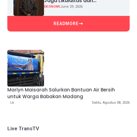
Jaga Likuiditas dan
Pertumbuhan Kredit
EKONOMI
June 29, 2026
READMORE
Marlyn Maisarah Salurkan Bantuan Air Bersih
untuk Warga Babakan Madang
Lk
Sabtu, Agustus 08, 2026
Live TransTV