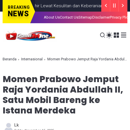
ahkan, Lahir Lewat Kesulitan dan Keberanian
NASIONAL
AUGUST 0
BREAKING
NEWS
About Us
Contact Us
Sitemap
Disclaimer
Privacy Plic
Beranda
Internasional
Momen Prabowo Jemput Raja Yordania Abdullah II, Satu Mobil Bareng ke Istana Merdeka
Momen Prabowo Jemput
Raja Yordania Abdullah II,
Satu Mobil Bareng ke
Istana Merdeka
Lk