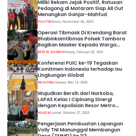
Miliki Rekam Jejak Positif, Ratusan
Pedagang di Mataram Siap All Out
Menangkan Ganjar-Mahfud
POLITIK
Senin, November 06, 2023
Operasi Tibmask Di Krendang Barat
Bhabinkamtibmas Polsek Tambora
Bagikan Masker Kepada Warga
Pelanggar Prokes
BERITA DAERAH
Selasa, Februari 02, 2021
Konferensi PUIC ke-19 Tegaskan
Komitmen Indonesia terhadap Isu
Lingkungan Global
NASIONAL
Selasa, Mei 13, 2025
Wujudkan Bersih dari Narkoba,
LAPAS Kelas I Cipinang Sinergi
dengan Kepolisian Resor Metro
Jakarta Barat
HUKUM
Jumat, Oktober 27, 2023
Pengerjaan Pembuatan Lapangan
Volly TNI Manunggal Membangun
Desa (TMMD) ke 113