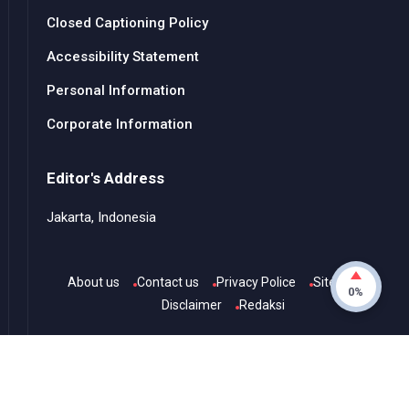
Closed Captioning Policy
Accessibility Statement
Personal Information
Corporate Information
Editor's Address
Jakarta, Indonesia
About us
Contact us
Privacy Police
Sitemap
0%
Disclaimer
Redaksi
© Copyright
2026
-
Channel TvOne
- All rights reserved.