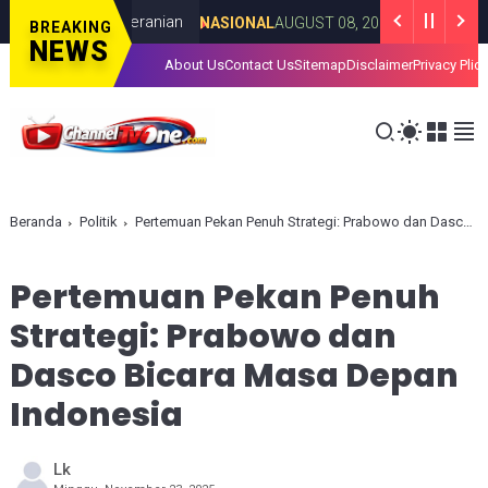
n dan Keberanian
Dari Ben Mboi h
NASIONAL
AUGUST 08, 2026
BREAKING
NEWS
About Us
Contact Us
Sitemap
Disclaimer
Privacy Plic
Beranda
Politik
Pertemuan Pekan Penuh Strategi: Prabowo dan Dasco Bicara Masa Depan Indonesia
Pertemuan Pekan Penuh
Strategi: Prabowo dan
Dasco Bicara Masa Depan
Indonesia
Lk