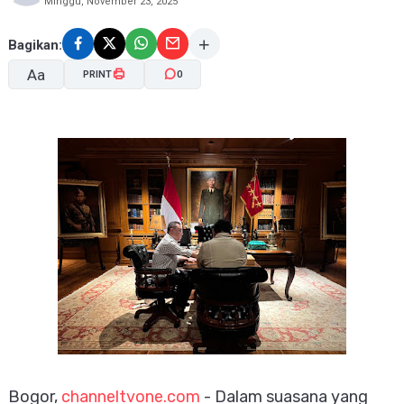
Minggu, November 23, 2025
Bagikan:
Aa
PRINT
0
A-
A+
Bogor,
channeltvone.com
- Dalam suasana yang