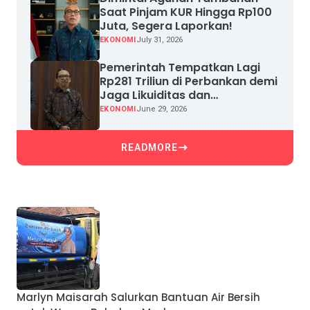
Saat Pinjam KUR Hingga Rp100
Juta, Segera Laporkan!
EKONOMI
July 31, 2026
Pemerintah Tempatkan Lagi
Rp281 Triliun di Perbankan demi
Jaga Likuiditas dan
Pertumbuhan Kredit
EKONOMI
June 29, 2026
READMORE
Marlyn Maisarah Salurkan Bantuan Air Bersih