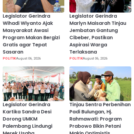
Legislator Gerindra
Legislator Gerindra
Wihadi Wiyanto Ajak
Marlyn Maisarah Tinjau
Masyarakat Awasi
Jembatan Gantung
Program Makan Bergizi
Cibeber, Pastikan
Gratis agar Tepat
Aspirasi Warga
Sasaran
Terlaksana
POLITIK
August 06, 2026
POLITIK
August 06, 2026
Legislator Gerindra
Tinjau Sentra Perbenihan
Kartika Sandra Desi
Padi Bulungan, Hj.
Dorong UMKM
Rahmawati: Program
Palembang Lindungi
Prabowo Bikin Petani
Merek Usaha
Makin Optimistis