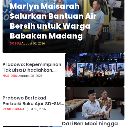
Marlyn Maisarah
Salurkan Bantuan Air
Bersih untuk Warga
Babakan Madang
SOSIAL
August 08, 2026
Prabowo: Kepemimpinan
Tak Bisa Dihadiahkan,
Lahir Lewat Kesulitan dan
NASIONAL
August 08, 2026
Keberanian
Prabowo Bertekad
Perbaiki Buku Ajar SD-SMA,
Jadikan Negara Lain
PENDIDIKAN
August 08, 2026
sebagai Referensi
Dari Ben Mboi hingga