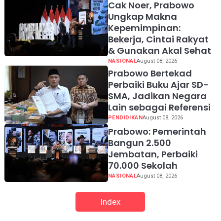
Cak Noer, Prabowo
Ungkap Makna
Kepemimpinan:
Bekerja, Cintai Rakyat
& Gunakan Akal Sehat
NASIONAL
August 08, 2026
Prabowo Bertekad
Perbaiki Buku Ajar SD-
SMA, Jadikan Negara
Lain sebagai Referensi
PENDIDIKAN
August 08, 2026
Prabowo: Pemerintah
Bangun 2.500
Jembatan, Perbaiki
70.000 Sekolah
NASIONAL
August 08, 2026
Index