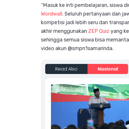
“Masuk ke inti pembelajaran, siswa d
Wordwall
. Seluruh pertanyaan dan j
kompetisi jadi lebih seru dan trans
akhir menggunakan
ZEP Quiz
yang kem
sehingga semua siswa bisa memanta
video akun @smpn1samarinda.
Read Also
Nasional