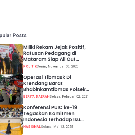
pular Posts
Miliki Rekam Jejak Positif,
Ratusan Pedagang di
Mataram Siap All Out
Menangkan Ganjar-Mahfud
POLITIK
Senin, November 06, 2023
Operasi Tibmask Di
Krendang Barat
Bhabinkamtibmas Polsek
Tambora Bagikan Masker
BERITA DAERAH
Selasa, Februari 02, 2021
Kepada Warga Pelanggar
Prokes
Konferensi PUIC ke-19
Tegaskan Komitmen
Indonesia terhadap Isu
Lingkungan Global
NASIONAL
Selasa, Mei 13, 2025