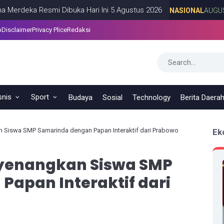
a Resmi Dibuka Hari Ini 5 Agustus 2026
NASIONAL
AUGUST 05, 20
p
Disclaimer
Privacy Plice
Redaksi
snis
Sport
Budaya
Sosial
Technology
Berita Daera
n Siswa SMP Samarinda dengan Papan Interaktif dari Prabowo
Ek
nyenangkan Siswa SMP
Papan Interaktif dari