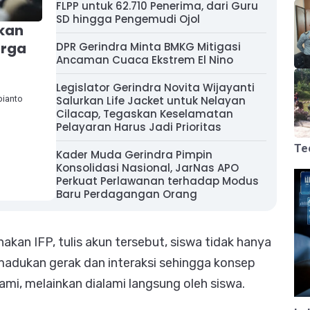
FLPP untuk 62.710 Penerima, dari Guru
SD hingga Pengemudi Ojol
kan
arga
DPR Gerindra Minta BMKG Mitigasi
Ancaman Cuaca Ekstrem El Nino
Legislator Gerindra Novita Wijayanti
bianto
Salurkan Life Jacket untuk Nelayan
Cilacap, Tegaskan Keselamatan
Pelayaran Harus Jadi Prioritas
Te
Kader Muda Gerindra Pimpin
Konsolidasi Nasional, JarNas APO
Perkuat Perlawanan terhadap Modus
Baru Perdagangan Orang
akan IFP, tulis akun tersebut, siswa tidak hanya
memadukan gerak dan interaksi sehingga konsep
ami, melainkan dialami langsung oleh siswa.