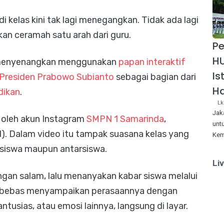
di kelas kini tak lagi menegangkan. Tidak ada lagi
n ceramah satu arah dari guru.
Pe
HU
ih menyenangkan menggunakan
papan interaktif
Is
Presiden Prabowo Subianto
sebagai bagian dari
Ha
idikan
.
Lk
Jak
n oleh akun Instagram
SMPN 1 Samarinda
,
unt
1). Dalam video itu tampak suasana kelas yang
Kem
n siswa maupun antarsiswa.
Li
an salam, lalu menanyakan kabar siswa melalui
swa bebas menyampaikan perasaannya dengan
antusias, atau emosi lainnya, langsung di layar.