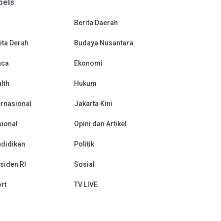
bels
Berita Daerah
ita Derah
Budaya Nusantara
aca
Ekonomi
lth
Hukum
ernasional
Jakarta Kini
ional
Opini dan Artikel
didikan
Politik
siden RI
Sosial
rt
TV LIVE