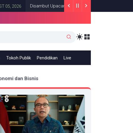
Disambut Upacara Kenegaraan, Kunjungan PM Anutin Charnvi
26
h
Tokoh Publik
Pendidikan
Live
onomi dan Bisnis