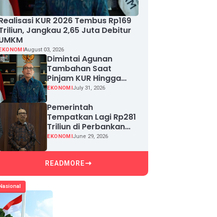
Realisasi KUR 2026 Tembus Rp169
Triliun, Jangkau 2,65 Juta Debitur
UMKM
EKONOMI
August 03, 2026
Dimintai Agunan
Tambahan Saat
Pinjam KUR Hingga
Rp100 Juta, Segera
EKONOMI
July 31, 2026
Laporkan!
Pemerintah
Tempatkan Lagi Rp281
Triliun di Perbankan
demi Jaga Likuiditas
EKONOMI
June 29, 2026
dan Pertumbuhan
Kredit
READMORE
Nasional