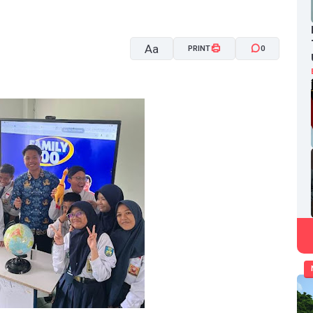
Aa
PRINT
0
A-
A+