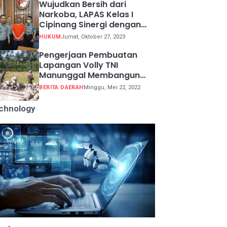
Wujudkan Bersih dari
Narkoba, LAPAS Kelas I
Cipinang Sinergi dengan
Kepolisian Resor Metro
HUKUM
Jumat, Oktober 27, 2023
Jakarta Barat
Pengerjaan Pembuatan
Lapangan Volly TNI
Manunggal Membangun
Desa (TMMD) ke 113
BERITA DAERAH
Minggu, Mei 22, 2022
chnology