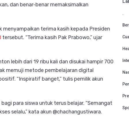
La
gkan, dan benar-benar memaksimalkan
.
Ber
pak menyampaikan terima kasih kepada Presiden
d
tersebut. “Terima kasih Pak Prabowo,” ujar
Cu
Hea
Int
nton lebih dari 19 ribu kali dan disukai hampir 700
ak memuji metode pembelajaran digital
Nas
tif. “Inspiratif banget,” tulis pemilik akun
Pen
Pre
agi para siswa untuk terus belajar. “Semangat
Spo
kses selalu,” kata akun @chachangustiwara.