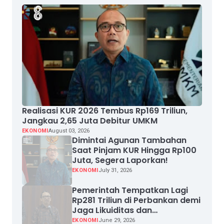
Realisasi KUR 2026 Tembus Rp169 Triliun,
Jangkau 2,65 Juta Debitur UMKM
EKONOMI
August 03, 2026
Dimintai Agunan Tambahan
Saat Pinjam KUR Hingga Rp100
Juta, Segera Laporkan!
EKONOMI
July 31, 2026
Pemerintah Tempatkan Lagi
Rp281 Triliun di Perbankan demi
Jaga Likuiditas dan
Pertumbuhan Kredit
EKONOMI
June 29, 2026