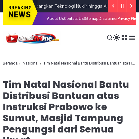
kus Kembangkan Teknologi Nuklir hingga AI
NASIONAL
AUGUST 06,
BREAKING
NEWS
About Us
Contact Us
Sitemap
Disclaimer
Privacy Plic
Beranda
Nasional
Tim Natal Nasional Bantu Distribusi Bantuan atas Instruksi Prabowo ke Sumut, Masjid Tampung Pengungsi dari Semua Umat
Tim Natal Nasional Bantu
Distribusi Bantuan atas
Instruksi Prabowo ke
Sumut, Masjid Tampung
Pengungsi dari Semua