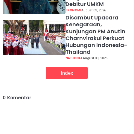
Debitur UMKM
EKONOMI
August 03, 2026
Disambut Upacara
Kenegaraan,
Kunjungan PM Anutin
Charnvirakul Perkuat
Hubungan Indonesia-
Thailand
NASIONAL
August 03, 2026
Index
0
Komentar