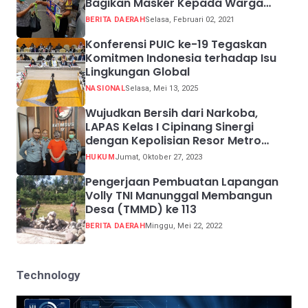
Bagikan Masker Kepada Warga
Pelanggar Prokes
BERITA DAERAH
Selasa, Februari 02, 2021
Konferensi PUIC ke-19 Tegaskan
Komitmen Indonesia terhadap Isu
Lingkungan Global
NASIONAL
Selasa, Mei 13, 2025
Wujudkan Bersih dari Narkoba,
LAPAS Kelas I Cipinang Sinergi
dengan Kepolisian Resor Metro
Jakarta Barat
HUKUM
Jumat, Oktober 27, 2023
Pengerjaan Pembuatan Lapangan
Volly TNI Manunggal Membangun
Desa (TMMD) ke 113
BERITA DAERAH
Minggu, Mei 22, 2022
Technology