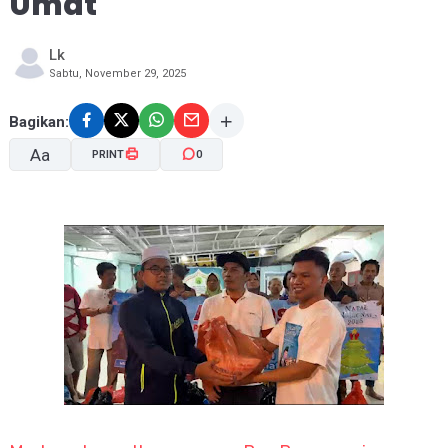
Umat
Lk
Sabtu, November 29, 2025
Bagikan:
Aa
PRINT
0
A-
A+