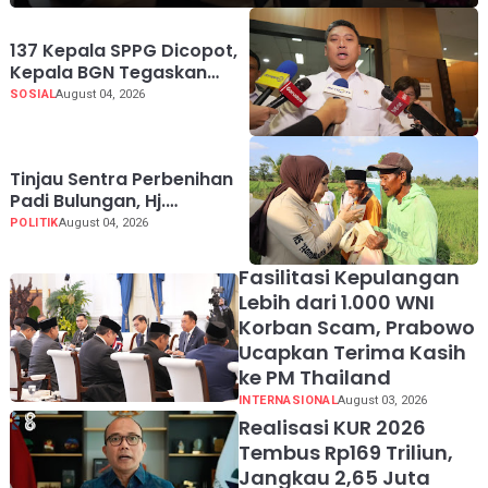
137 Kepala SPPG Dicopot,
Kepala BGN Tegaskan
Zero Tolerance Kasus
SOSIAL
August 04, 2026
Keracunan MBG
Tinjau Sentra Perbenihan
Padi Bulungan, Hj.
Rahmawati: Program
POLITIK
August 04, 2026
Prabowo Bikin Petani
Makin Optimistis
Fasilitasi Kepulangan
Lebih dari 1.000 WNI
Korban Scam, Prabowo
Ucapkan Terima Kasih
ke PM Thailand
INTERNASIONAL
August 03, 2026
Realisasi KUR 2026
Tembus Rp169 Triliun,
Jangkau 2,65 Juta