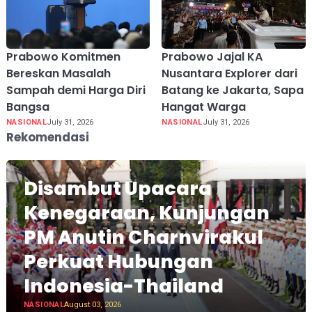
Prabowo Komitmen
Prabowo Jajal KA
Bereskan Masalah
Nusantara Explorer dari
Sampah demi Harga Diri
Batang ke Jakarta, Sapa
Bangsa
Hangat Warga
NASIONAL
July 31, 2026
NASIONAL
July 31, 2026
Rekomendasi
Disambut Upacara
Kenegaraan, Kunjungan
PM Anutin Charnvirakul
Perkuat Hubungan
Indonesia-Thailand
NASIONAL
August 03, 2026