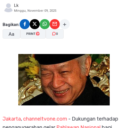
Lk
Minggu, November 09, 2025
Bagikan:
Aa
PRINT
0
A-
A+
Jakarta
,
channeltvone.com
- Dukungan terhadap
penganugerahan gelar
Pahlawan Nasional
bagi