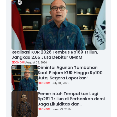
Realisasi KUR 2026 Tembus Rp169 Triliun,
Jangkau 2,65 Juta Debitur UMKM
EKONOMI
August 03, 2026
Dimintai Agunan Tambahan
Saat Pinjam KUR Hingga Rp100
Juta, Segera Laporkan!
EKONOMI
July 31, 2026
Pemerintah Tempatkan Lagi
Rp281 Triliun di Perbankan demi
Jaga Likuiditas dan
Pertumbuhan Kredit
EKONOMI
June 29, 2026