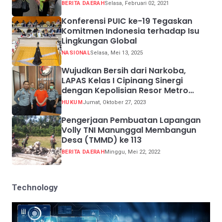
Pelanggar Prokes
BERITA DAERAH
Selasa, Februari 02, 2021
Konferensi PUIC ke-19 Tegaskan
Komitmen Indonesia terhadap Isu
Lingkungan Global
NASIONAL
Selasa, Mei 13, 2025
Wujudkan Bersih dari Narkoba,
LAPAS Kelas I Cipinang Sinergi
dengan Kepolisian Resor Metro
Jakarta Barat
HUKUM
Jumat, Oktober 27, 2023
Pengerjaan Pembuatan Lapangan
Volly TNI Manunggal Membangun
Desa (TMMD) ke 113
BERITA DAERAH
Minggu, Mei 22, 2022
Technology