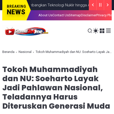
Fokus Kembangkan Teknologi Nuklir hingga AI
NASIONAL
AUGUST 0
BREAKING
NEWS
About Us
Contact Us
Sitemap
Disclaimer
Privacy Plic
Beranda
Nasional
Tokoh Muhammadiyah dan NU: Soeharto Layak Jadi Pahlawan Nasional, Teladannya Harus Diteruskan Generasi Muda
Tokoh Muhammadiyah
dan NU: Soeharto Layak
Jadi Pahlawan Nasional,
Teladannya Harus
Diteruskan Generasi Muda