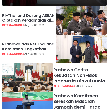
RI-Thailand Dorong ASEAN
Ciptakan Perdamaian di
Myanmar Lewat
INTERNASIONAL
August 03, 2026
Konsensus 5 Poin
Prabowo dan PM Thailand
Komitmen Tingkatkan
Perdagangan hingga USD
INTERNASIONAL
August 03, 2026
20 Miliar pada 2030
Prabowo Cerita
Kekuatan Non-Blok
Indonesia Diakui Dunia
INTERNASIONAL
July 31, 2026
Prabowo Komitmen
Bereskan Masalah
Sampah demi Harga