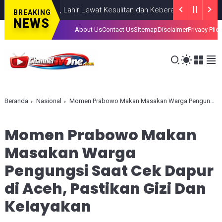
hadiahkan, Lahir Lewat Kesulitan dan Keberanian
NASIONAL
AUGU
BREAKING
NEWS
About Us
Contact Us
Sitemap
Disclaimer
Privacy Plic
Beranda
Nasional
Momen Prabowo Makan Masakan Warga Pengungsi Saat Cek Dapur di Aceh, Pastikan Gizi Dan Kelayakan
Momen Prabowo Makan
Masakan Warga
Pengungsi Saat Cek Dapur
di Aceh, Pastikan Gizi Dan
Kelayakan