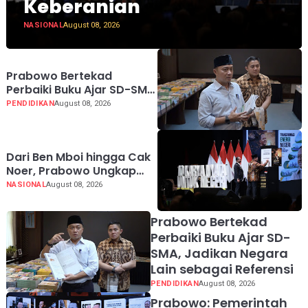
Keberanian
NASIONAL
August 08, 2026
Prabowo Bertekad
Perbaiki Buku Ajar SD-SMA,
Jadikan Negara Lain
PENDIDIKAN
August 08, 2026
sebagai Referensi
Dari Ben Mboi hingga Cak
Noer, Prabowo Ungkap
Makna Kepemimpinan:
NASIONAL
August 08, 2026
Bekerja, Cintai Rakyat &
Gunakan Akal Sehat
Prabowo Bertekad
Perbaiki Buku Ajar SD-
SMA, Jadikan Negara
Lain sebagai Referensi
PENDIDIKAN
August 08, 2026
Prabowo: Pemerintah