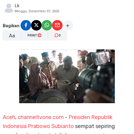
Lk
Minggu, Desember 07, 2025
Bagikan:
Aa
PRINT
0
A-
A+
Aceh
,
channeltvone.com
-
Presiden Republik
Indonesia
Prabowo Subianto
sempat sepiring