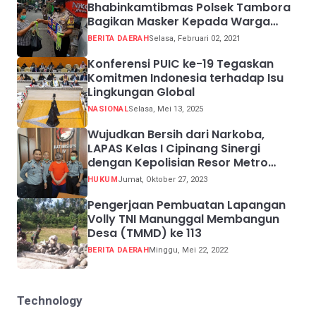
Bhabinkamtibmas Polsek Tambora
Bagikan Masker Kepada Warga
Pelanggar Prokes
BERITA DAERAH
Selasa, Februari 02, 2021
Konferensi PUIC ke-19 Tegaskan
Komitmen Indonesia terhadap Isu
Lingkungan Global
NASIONAL
Selasa, Mei 13, 2025
Wujudkan Bersih dari Narkoba,
LAPAS Kelas I Cipinang Sinergi
dengan Kepolisian Resor Metro
Jakarta Barat
HUKUM
Jumat, Oktober 27, 2023
Pengerjaan Pembuatan Lapangan
Volly TNI Manunggal Membangun
Desa (TMMD) ke 113
BERITA DAERAH
Minggu, Mei 22, 2022
Technology