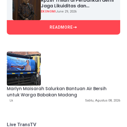
Rp281 Triliun di Perbankan demi
Jaga Likuiditas dan
Pertumbuhan Kredit
EKONOMI
June 29, 2026
READMORE
Marlyn Maisarah Salurkan Bantuan Air Bersih
untuk Warga Babakan Madang
Lk
Sabtu, Agustus 08, 2026
Live TransTV