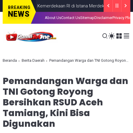
cara HUT Ke-81 Kemerdekaan RI di Istana Merdeka Resmi Dibuka Ha
BREAKING
NEWS
About Us
Contact Us
Sitemap
Disclaimer
Privacy Plic
Beranda
Berita Daerah
Pemandangan Warga dan TNI Gotong Royong Bersihkan RSUD Aceh Tamiang, Kini Bisa Digunakan
Pemandangan Warga dan
TNI Gotong Royong
Bersihkan RSUD Aceh
Tamiang, Kini Bisa
Digunakan