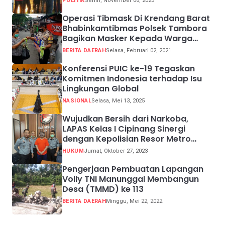
POLITIK
Senin, November 06, 2023
Operasi Tibmask Di Krendang Barat
Bhabinkamtibmas Polsek Tambora
Bagikan Masker Kepada Warga
Pelanggar Prokes
BERITA DAERAH
Selasa, Februari 02, 2021
Konferensi PUIC ke-19 Tegaskan
Komitmen Indonesia terhadap Isu
Lingkungan Global
NASIONAL
Selasa, Mei 13, 2025
Wujudkan Bersih dari Narkoba,
LAPAS Kelas I Cipinang Sinergi
dengan Kepolisian Resor Metro
Jakarta Barat
HUKUM
Jumat, Oktober 27, 2023
Pengerjaan Pembuatan Lapangan
Volly TNI Manunggal Membangun
Desa (TMMD) ke 113
BERITA DAERAH
Minggu, Mei 22, 2022