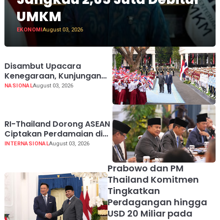
UMKM
EKONOMI
August 03, 2026
Disambut Upacara
Kenegaraan, Kunjungan
PM Anutin Charnvirakul
NASIONAL
August 03, 2026
Perkuat Hubungan
Indonesia-Thailand
RI-Thailand Dorong ASEAN
Ciptakan Perdamaian di
Myanmar Lewat
INTERNASIONAL
August 03, 2026
Konsensus 5 Poin
Prabowo dan PM
Thailand Komitmen
Tingkatkan
Perdagangan hingga
USD 20 Miliar pada