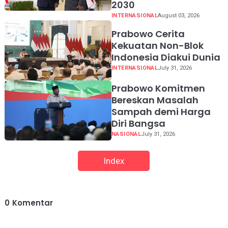
2030
INTERNASIONAL
August 03, 2026
Prabowo Cerita
Kekuatan Non-Blok
Indonesia Diakui Dunia
INTERNASIONAL
July 31, 2026
Prabowo Komitmen
Bereskan Masalah
Sampah demi Harga
Diri Bangsa
NASIONAL
July 31, 2026
Index
0
Komentar