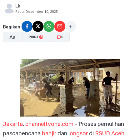
Lk
Rabu, Desember 10, 2025
Bagikan:
Aa
PRINT
0
A-
A+
Jakarta
,
channeltvone.com
- Proses pemulihan
pascabencana
banjir
dan
longsor
di
RSUD Aceh