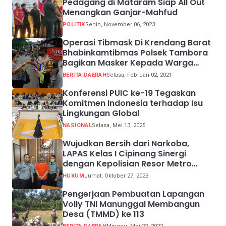
Pedagang di Mataram Siap All Out
Menangkan Ganjar-Mahfud
POLITIK
Senin, November 06, 2023
Operasi Tibmask Di Krendang Barat
Bhabinkamtibmas Polsek Tambora
Bagikan Masker Kepada Warga
Pelanggar Prokes
BERITA DAERAH
Selasa, Februari 02, 2021
Konferensi PUIC ke-19 Tegaskan
Komitmen Indonesia terhadap Isu
Lingkungan Global
NASIONAL
Selasa, Mei 13, 2025
Wujudkan Bersih dari Narkoba,
LAPAS Kelas I Cipinang Sinergi
dengan Kepolisian Resor Metro
Jakarta Barat
HUKUM
Jumat, Oktober 27, 2023
Pengerjaan Pembuatan Lapangan
Volly TNI Manunggal Membangun
Desa (TMMD) ke 113