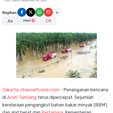
Rabu, Desember 03, 2025
Bagikan:
Aa
PRINT
0
A-
A+
Jakarta
,
channeltvone.com
- Penanganan bencana
di
Aceh Tamiang
terus dipercepat. Sejumlah
kendaraan pengangkut bahan bakar minyak (BBM)
dan alat berat dari
Pertamina
, Kementerian