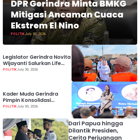
DPR Gerindra Minta BMKG
Mitigasi Ancaman Cuaca
Ekstrem El Nino
POLITIK
July 30, 2026
Legislator Gerindra Novita
Wijayanti Salurkan Life
Jacket untuk Nelayan
POLITIK
July 30, 2026
Cilacap, Tegaskan
Keselamatan Pelayaran
Harus Jadi Prioritas
Kader Muda Gerindra
Pimpin Konsolidasi
Nasional, JarNas APO
POLITIK
July 30, 2026
Perkuat Perlawanan
terhadap Modus Baru
Dari Papua hingga
Perdagangan Orang
Dilantik Presiden,
Cerita Perjuangan