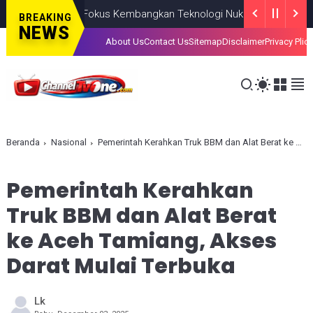
 Indonesia, BRIN Fokus Kembangkan Teknologi Nuklir hingga AI
NA
BREAKING
NEWS
About Us
Contact Us
Sitemap
Disclaimer
Privacy Plic
Beranda
Nasional
Pemerintah Kerahkan Truk BBM dan Alat Berat ke Aceh Tamiang, Akses Darat Mulai Terbuka
Pemerintah Kerahkan
Truk BBM dan Alat Berat
ke Aceh Tamiang, Akses
Darat Mulai Terbuka
Lk