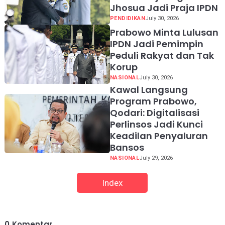
Jhosua Jadi Praja IPDN
PENDIDIKAN
July 30, 2026
Prabowo Minta Lulusan
IPDN Jadi Pemimpin
Peduli Rakyat dan Tak
Korup
NASIONAL
July 30, 2026
Kawal Langsung
Program Prabowo,
Qodari: Digitalisasi
Perlinsos Jadi Kunci
Keadilan Penyaluran
Bansos
NASIONAL
July 29, 2026
Index
0
Komentar