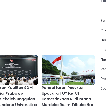
La
.
Ber
Cu
Hea
Int
Nas
Pen
Pre
kan Kualitas SDM
Pendaftaran Peserta
Spo
ia, Prabowo
Upacara HUT Ke-81
Sekolah Unggulan
Kemerdekaan RI di Istana
Undang Universitas
Merdeka Resmi Dibuka Hari