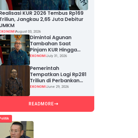
Realisasi KUR 2026 Tembus Rp169
Triliun, Jangkau 2,65 Juta Debitur
UMKM
EKONOMI
August 03, 2026
Dimintai Agunan
Tambahan Saat
Pinjam KUR Hingga
Rp100 Juta, Segera
EKONOMI
July 31, 2026
Laporkan!
Pemerintah
Tempatkan Lagi Rp281
Triliun di Perbankan
demi Jaga Likuiditas
EKONOMI
June 29, 2026
dan Pertumbuhan
Kredit
READMORE
Politik