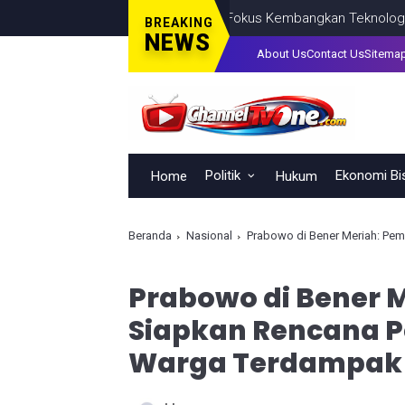
 Daya Saing Indonesia, BRIN Fokus Kembangkan Teknologi Nuklir hi
BREAKING
NEWS
About Us
Contact Us
Sitema
Politik
Ekonomi Bi
Home
Hukum
Beranda
Nasional
Prabowo di Bener Meriah: Pe
Prabowo di Bener 
Siapkan Rencana 
Warga Terdampak