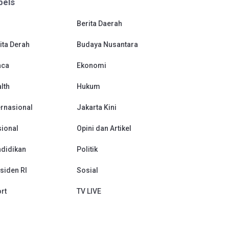
bels
Berita Daerah
ita Derah
Budaya Nusantara
aca
Ekonomi
lth
Hukum
ernasional
Jakarta Kini
ional
Opini dan Artikel
didikan
Politik
siden RI
Sosial
rt
TV LIVE