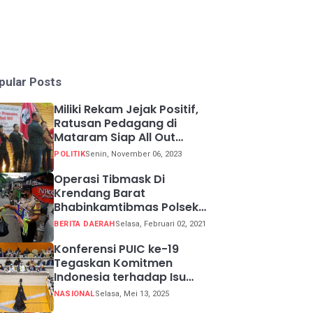
pular Posts
Miliki Rekam Jejak Positif,
Ratusan Pedagang di
Mataram Siap All Out
Menangkan Ganjar-Mahfud
POLITIK
Senin, November 06, 2023
Operasi Tibmask Di
Krendang Barat
Bhabinkamtibmas Polsek
Tambora Bagikan Masker
BERITA DAERAH
Selasa, Februari 02, 2021
Kepada Warga Pelanggar
Prokes
Konferensi PUIC ke-19
Tegaskan Komitmen
Indonesia terhadap Isu
Lingkungan Global
NASIONAL
Selasa, Mei 13, 2025