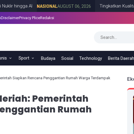
ngga AI
Tingkatkan Kualitas SDM 
NASIONAL
AUGUST 06, 2026
p
Disclaimer
Privacy Plice
Redaksi
snis
Sport
Budaya
Sosial
Technology
Berita Daera
merintah Siapkan Rencana Penggantian Rumah Warga Terdampak
Ek
Meriah: Pemerintah
Penggantian Rumah