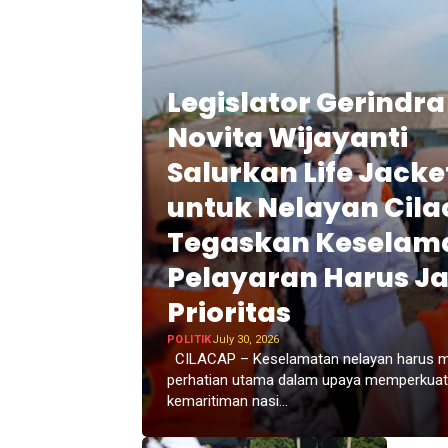
Legislator Gerindra
Novita Wijayanti
Salurkan Life Jacke
untuk Nelayan Cila
Tegaskan Keselam
Pelayaran Harus Ja
Prioritas
POLITIK
July 30, 2026
CILACAP – Keselamatan nelayan harus m
perhatian utama dalam upaya memperkuat
kemaritiman nasi...