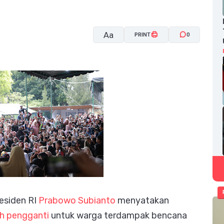
Aa
PRINT
0
A-
A+
esiden RI
Prabowo Subianto
menyatakan
h pengganti
untuk warga terdampak bencana