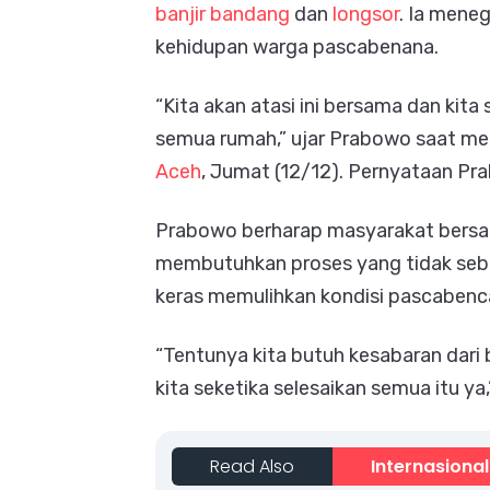
banjir bandang
dan
longsor
. Ia mene
kehidupan warga pascabenana.
“Kita akan atasi ini bersama dan kit
semua rumah,” ujar Prabowo saat men
Aceh
, Jumat (12/12). Pernyataan P
Prabowo berharap masyarakat bersa
membutuhkan proses yang tidak sebe
keras memulihkan kondisi pascabenc
“Tentunya kita butuh kesabaran dari 
kita seketika selesaikan semua itu y
Read Also
Internasional