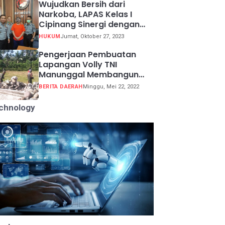
Wujudkan Bersih dari
Narkoba, LAPAS Kelas I
Cipinang Sinergi dengan
Kepolisian Resor Metro
HUKUM
Jumat, Oktober 27, 2023
Jakarta Barat
Pengerjaan Pembuatan
Lapangan Volly TNI
Manunggal Membangun
Desa (TMMD) ke 113
BERITA DAERAH
Minggu, Mei 22, 2022
chnology