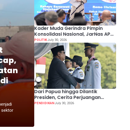
Kader Muda Gerindra Pimpin
Konsolidasi Nasional, JarNas APO
Perkuat Perlawanan terhadap
POLITIK
July 30, 2026
Modus Baru Perdagangan Orang
t
cap,
atan
di
Dari Papua hingga Dilantik
Presiden, Cerita Perjuangan
Jhosua Jadi Praja IPDN
PENDIDIKAN
July 30, 2026
enjadi
 sektor