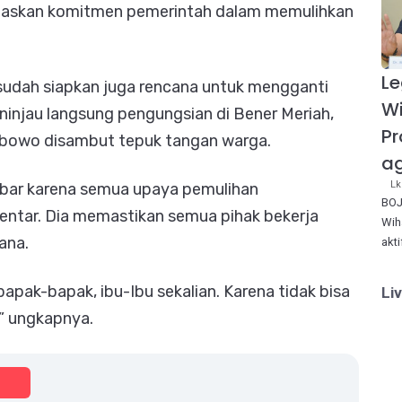
gaskan komitmen pemerintah dalam memulihkan
Le
a sudah siapkan juga rencana untuk mengganti
W
injau langsung pengungsian di Bener Meriah,
Pr
rabowo disambut tepuk tangan warga.
ag
Lk
bar karena semua upaya pemulihan
BOJ
ntar. Dia memastikan semua pihak bekerja
Wih
ana.
akt
bapak-bapak, ibu-Ibu sekalian. Karena tidak bisa
Li
a,” ungkapnya.