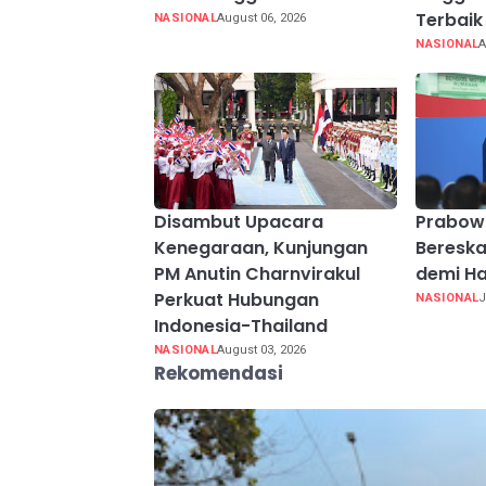
Terbaik
NASIONAL
August 06, 2026
NASIONAL
A
Disambut Upacara
Prabow
Kenegaraan, Kunjungan
Beresk
PM Anutin Charnvirakul
demi Ha
Perkuat Hubungan
NASIONAL
J
Indonesia-Thailand
NASIONAL
August 03, 2026
Rekomendasi