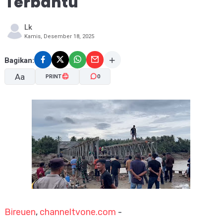
Terbantu
Lk
Kamis, Desember 18, 2025
Bagikan:
Aa
PRINT
0
A-
A+
Bireuen
,
channeltvone.com
-