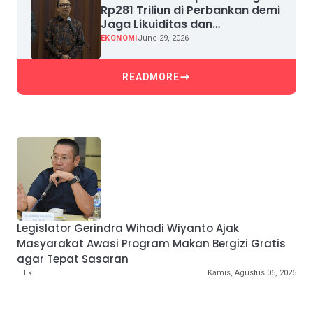
Rp281 Triliun di Perbankan demi
Jaga Likuiditas dan
Pertumbuhan Kredit
EKONOMI
June 29, 2026
READMORE
Legislator Gerindra Wihadi Wiyanto Ajak
Masyarakat Awasi Program Makan Bergizi Gratis
agar Tepat Sasaran
Lk
Kamis, Agustus 06, 2026