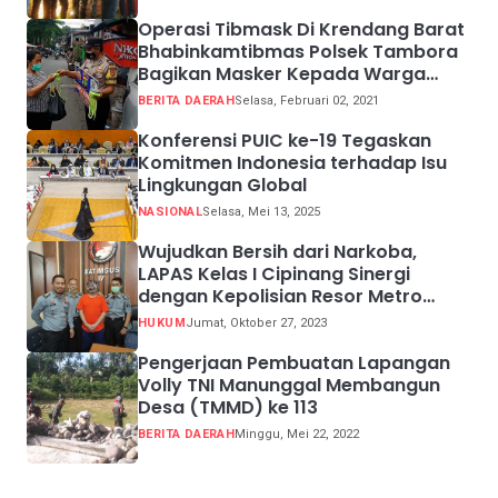
Operasi Tibmask Di Krendang Barat
Bhabinkamtibmas Polsek Tambora
Bagikan Masker Kepada Warga
Pelanggar Prokes
BERITA DAERAH
Selasa, Februari 02, 2021
Konferensi PUIC ke-19 Tegaskan
Komitmen Indonesia terhadap Isu
Lingkungan Global
NASIONAL
Selasa, Mei 13, 2025
Wujudkan Bersih dari Narkoba,
LAPAS Kelas I Cipinang Sinergi
dengan Kepolisian Resor Metro
Jakarta Barat
HUKUM
Jumat, Oktober 27, 2023
Pengerjaan Pembuatan Lapangan
Volly TNI Manunggal Membangun
Desa (TMMD) ke 113
BERITA DAERAH
Minggu, Mei 22, 2022