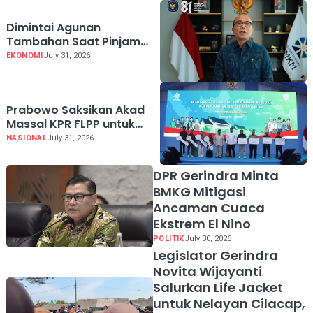
Dimintai Agunan
Tambahan Saat Pinjam
KUR Hingga Rp100 Juta,
EKONOMI
July 31, 2026
Segera Laporkan!
Prabowo Saksikan Akad
Massal KPR FLPP untuk
62.710 Penerima, dari Guru
NASIONAL
July 31, 2026
SD hingga Pengemudi Ojol
DPR Gerindra Minta
BMKG Mitigasi
Ancaman Cuaca
Ekstrem El Nino
POLITIK
July 30, 2026
Legislator Gerindra
Novita Wijayanti
Salurkan Life Jacket
untuk Nelayan Cilacap,