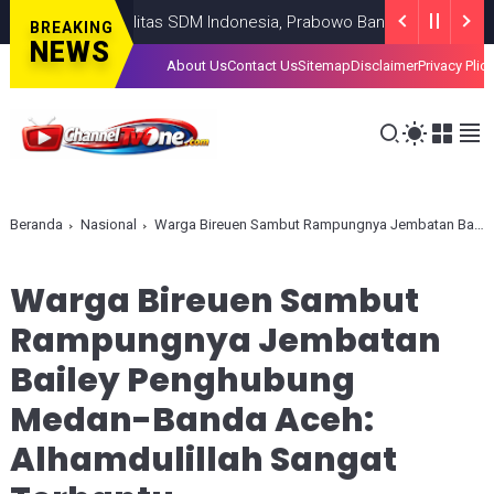
katkan Kualitas SDM Indonesia, Prabowo Bangun Sekolah Unggulan 
BREAKING
NEWS
About Us
Contact Us
Sitemap
Disclaimer
Privacy Plic
Beranda
Nasional
Warga Bireuen Sambut Rampungnya Jembatan Bailey Penghubung Medan-Banda Aceh: Alhamdulillah Sangat Terbantu
Warga Bireuen Sambut
Rampungnya Jembatan
Bailey Penghubung
Medan-Banda Aceh:
Alhamdulillah Sangat