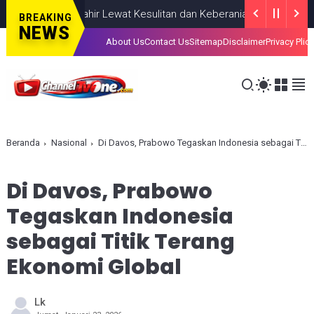
iahkan, Lahir Lewat Kesulitan dan Keberanian
NASIONAL
AUGUST 
BREAKING
NEWS
About Us
Contact Us
Sitemap
Disclaimer
Privacy Plic
Beranda
Nasional
Di Davos, Prabowo Tegaskan Indonesia sebagai Titik Terang Ekonomi Global
Di Davos, Prabowo
Tegaskan Indonesia
sebagai Titik Terang
Ekonomi Global
Lk