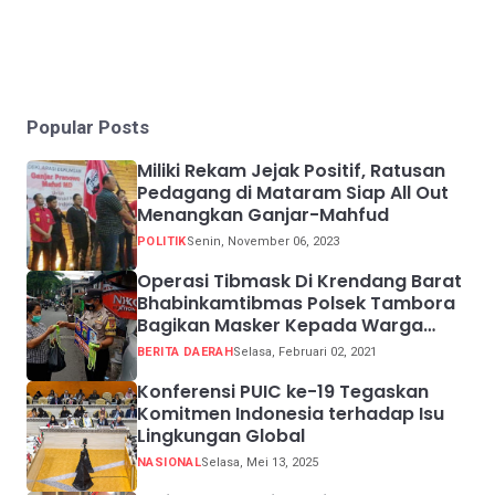
Popular Posts
Miliki Rekam Jejak Positif, Ratusan
Pedagang di Mataram Siap All Out
Menangkan Ganjar-Mahfud
POLITIK
Senin, November 06, 2023
Operasi Tibmask Di Krendang Barat
Bhabinkamtibmas Polsek Tambora
Bagikan Masker Kepada Warga
Pelanggar Prokes
BERITA DAERAH
Selasa, Februari 02, 2021
Konferensi PUIC ke-19 Tegaskan
Komitmen Indonesia terhadap Isu
Lingkungan Global
NASIONAL
Selasa, Mei 13, 2025