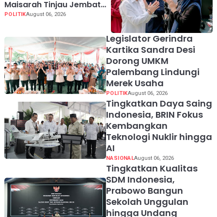
Maisarah Tinjau Jembatan
Gantung Cibeber,
POLITIK
August 06, 2026
Pastikan Aspirasi Warga
Terlaksana
Legislator Gerindra
Kartika Sandra Desi
Dorong UMKM
Palembang Lindungi
Merek Usaha
POLITIK
August 06, 2026
Tingkatkan Daya Saing
Indonesia, BRIN Fokus
Kembangkan
Teknologi Nuklir hingga
AI
NASIONAL
August 06, 2026
Tingkatkan Kualitas
SDM Indonesia,
Prabowo Bangun
Sekolah Unggulan
hingga Undang