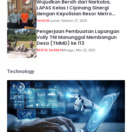
Wujudkan Bersih dari Narkoba,
LAPAS Kelas I Cipinang Sinergi
dengan Kepolisian Resor Metro
Jakarta Barat
HUKUM
Jumat, Oktober 27, 2023
Pengerjaan Pembuatan Lapangan
Volly TNI Manunggal Membangun
Desa (TMMD) ke 113
BERITA DAERAH
Minggu, Mei 22, 2022
Technology