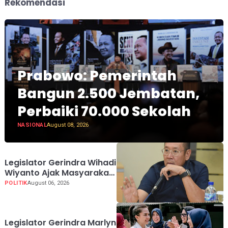
Rekomendasi
Prabowo: Pemerintah
Bangun 2.500 Jembatan,
Perbaiki 70.000 Sekolah
NASIONAL
August 08, 2026
Legislator Gerindra Wihadi
Wiyanto Ajak Masyarakat
Awasi Program Makan
POLITIK
August 06, 2026
Bergizi Gratis agar Tepat
Sasaran
Legislator Gerindra Marlyn