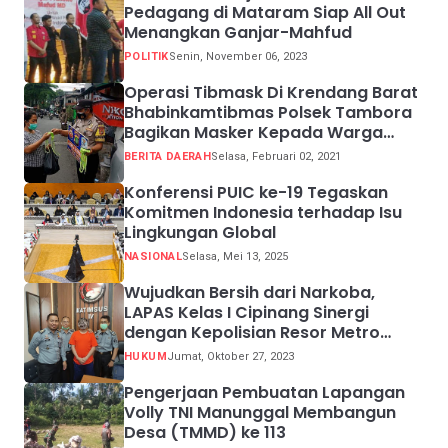
Pedagang di Mataram Siap All Out
Menangkan Ganjar-Mahfud
POLITIK
Senin, November 06, 2023
Operasi Tibmask Di Krendang Barat
Bhabinkamtibmas Polsek Tambora
Bagikan Masker Kepada Warga
Pelanggar Prokes
BERITA DAERAH
Selasa, Februari 02, 2021
Konferensi PUIC ke-19 Tegaskan
Komitmen Indonesia terhadap Isu
Lingkungan Global
NASIONAL
Selasa, Mei 13, 2025
Wujudkan Bersih dari Narkoba,
LAPAS Kelas I Cipinang Sinergi
dengan Kepolisian Resor Metro
Jakarta Barat
HUKUM
Jumat, Oktober 27, 2023
Pengerjaan Pembuatan Lapangan
Volly TNI Manunggal Membangun
Desa (TMMD) ke 113