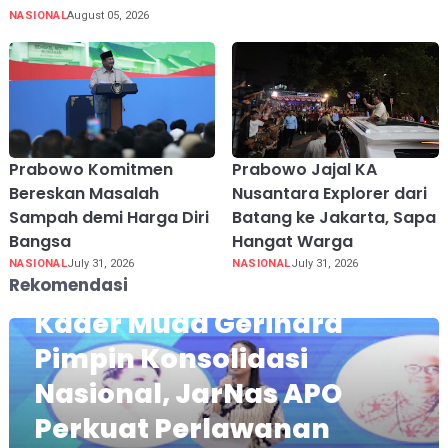
NASIONAL
August 05, 2026
Prabowo Komitmen
Prabowo Jajal KA
Bereskan Masalah
Nusantara Explorer dari
Sampah demi Harga Diri
Batang ke Jakarta, Sapa
Bangsa
Hangat Warga
NASIONAL
July 31, 2026
NASIONAL
July 31, 2026
Rekomendasi
Kader Muda Gerindra
Pimpin Konsolidasi
Nasional, JarNas APO
Perkuat Perlawanan