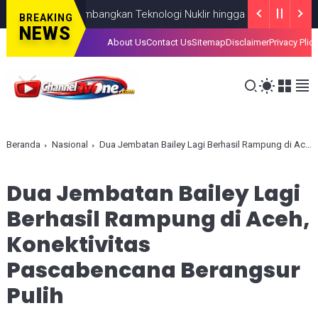
 Fokus Kembangkan Teknologi Nuklir hingga AI
NASIONAL
AUGUST 
BREAKING
NEWS
About Us
Contact Us
Sitemap
Disclaimer
Privacy Plic
Beranda
Nasional
Dua Jembatan Bailey Lagi Berhasil Rampung di Aceh, Konektivitas Pascabencana Berangsur Pulih
Dua Jembatan Bailey Lagi
Berhasil Rampung di Aceh,
Konektivitas
Pascabencana Berangsur
Pulih