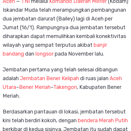
Aceh
—
TNI
melalui
Komando Daerah Militer
(Kodam)
Iskandar Muda telah merampungkan pembangunan
dua jembatan darurat (Bailey) lagi di Aceh per
Jumat (16/1). Rampungnya dua jembatan tersebut
diharapkan dapat memulihkan kembali konektivitas
wilayah yang sempat terputus akibat
banjir
bandang
dan
longsor
pada November lalu.
Jembatan pertama yang telah selesai dibangun
adalah
Jembatan Bener Kelipah
di ruas jalan
Aceh
Utara
–
Bener Meriah
–
Takengon
, Kabupaten Bener
Meriah.
Berdasarkan pantauan di lokasi, jembatan tersebut
kini telah berdiri kokoh, dengan
bendera Merah Putih
berkibar di kedua sisinya. Jembatan itu sudah dapat