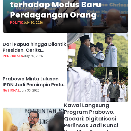
terhadap Modus Baru
Perdagangan Orang
POLITIK
July 30, 2026
Dari Papua hingga Dilantik
Presiden, Cerita
Perjuangan Jhosua Jadi
PENDIDIKAN
July 30, 2026
Praja IPDN
Prabowo Minta Lulusan
IPDN Jadi Pemimpin Peduli
Rakyat dan Tak Korup
NASIONAL
July 30, 2026
Kawal Langsung
Program Prabowo,
Qodari: Digitalisasi
Perlinsos Jadi Kunci