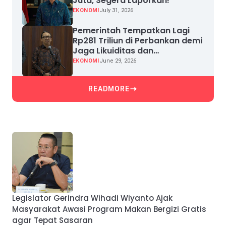
Juta, Segera Laporkan!
EKONOMI
July 31, 2026
Pemerintah Tempatkan Lagi
Rp281 Triliun di Perbankan demi
Jaga Likuiditas dan
Pertumbuhan Kredit
EKONOMI
June 29, 2026
READMORE
Legislator Gerindra Wihadi Wiyanto Ajak
Masyarakat Awasi Program Makan Bergizi Gratis
agar Tepat Sasaran