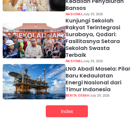
Keadilan Penyaluran
Bansos
NASIONAL
July 29, 2026
Kunjungi Sekolah
Rakyat Terintegrasi
Surabaya, Qodari:
Fasilitasnya Setara
Sekolah Swasta
Terbaik
NASIONAL
July 29, 2026
LNG Abadi Masela: Pilar
Baru Kedaulatan
Energi Nasional dari
Timur Indonesia
BERITA DERAH
July 29, 2026
Index