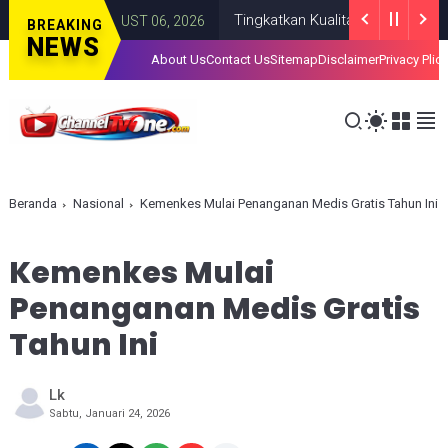
Tingkatkan Kualitas SDM Indonesia, Pr
IONAL
AUGUST 06, 2026
BREAKING
NEWS
About Us
Contact Us
Sitemap
Disclaimer
Privacy Plic
Beranda
Nasional
Kemenkes Mulai Penanganan Medis Gratis Tahun Ini
Kemenkes Mulai
Penanganan Medis Gratis
Tahun Ini
Lk
Sabtu, Januari 24, 2026