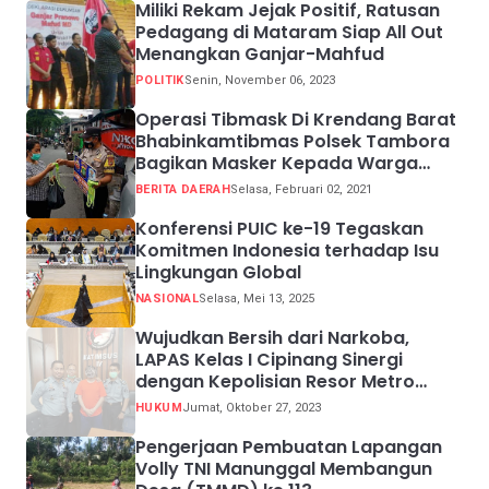
Miliki Rekam Jejak Positif, Ratusan
Pedagang di Mataram Siap All Out
Menangkan Ganjar-Mahfud
POLITIK
Senin, November 06, 2023
Operasi Tibmask Di Krendang Barat
Bhabinkamtibmas Polsek Tambora
Bagikan Masker Kepada Warga
Pelanggar Prokes
BERITA DAERAH
Selasa, Februari 02, 2021
Konferensi PUIC ke-19 Tegaskan
Komitmen Indonesia terhadap Isu
Lingkungan Global
NASIONAL
Selasa, Mei 13, 2025
Wujudkan Bersih dari Narkoba,
LAPAS Kelas I Cipinang Sinergi
dengan Kepolisian Resor Metro
Jakarta Barat
HUKUM
Jumat, Oktober 27, 2023
Pengerjaan Pembuatan Lapangan
Volly TNI Manunggal Membangun