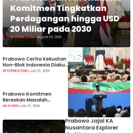
Komitmen Tingkatkan
Perdagangan hingga USD
20 Miliar pada 2030
INTERNASIONAL
August 03, 2026
Prabowo Cerita Kekuatan
Non-Blok Indonesia Diakui
Dunia
INTERNASIONAL
July 31, 2026
Prabowo Komitmen
Bereskan Masalah
Sampah demi Harga Diri
NASIONAL
July 31, 2026
Bangsa
Prabowo Jajal KA
Nusantara Explorer