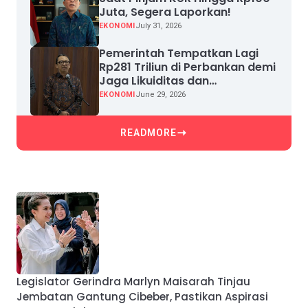
Juta, Segera Laporkan!
EKONOMI
July 31, 2026
Pemerintah Tempatkan Lagi
Rp281 Triliun di Perbankan demi
Jaga Likuiditas dan
Pertumbuhan Kredit
EKONOMI
June 29, 2026
READMORE
Legislator Gerindra Marlyn Maisarah Tinjau
Jembatan Gantung Cibeber, Pastikan Aspirasi