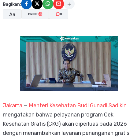
Bagikan:
Aa
PRINT
0
A-
A+
Jakarta
—
Menteri Kesehatan Budi Gunadi Sadikin
mengatakan bahwa pelayanan program Cek
Kesehatan Gratis (CKG) akan diperluas pada 2026
dengan menambahkan layanan penanganan gratis