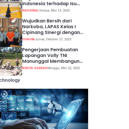
Indonesia terhadap Isu
Lingkungan Global
NASIONAL
Selasa, Mei 13, 2025
Wujudkan Bersih dari
Narkoba, LAPAS Kelas I
Cipinang Sinergi dengan
Kepolisian Resor Metro
HUKUM
Jumat, Oktober 27, 2023
Jakarta Barat
Pengerjaan Pembuatan
Lapangan Volly TNI
Manunggal Membangun
Desa (TMMD) ke 113
BERITA DAERAH
Minggu, Mei 22, 2022
chnology