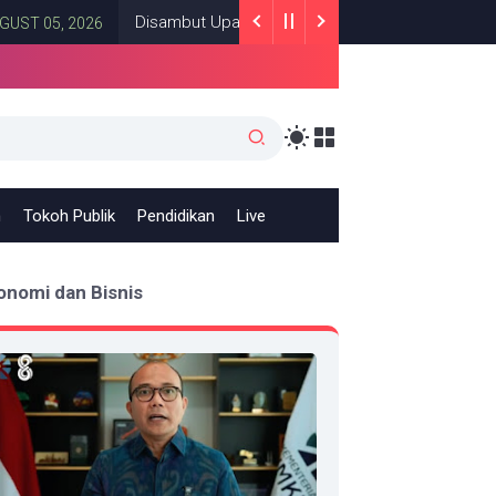
Disambut Upacara Kenegaraan, Kunjungan PM Anutin Charn
 2026
h
Tokoh Publik
Pendidikan
Live
onomi dan Bisnis