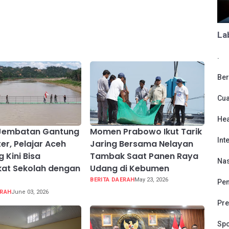
La
.
Ber
Cu
Hea
 Jembatan Gantung
Momen Prabowo Ikut Tarik
Int
er, Pelajar Aceh
Jaring Bersama Nelayan
 Kini Bisa
Tambak Saat Panen Raya
Nas
at Sekolah dengan
Udang di Kebumen
BERITA DAERAH
May 23, 2026
Pen
ERAH
June 03, 2026
Pre
Spo