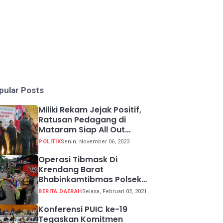
pular Posts
Miliki Rekam Jejak Positif,
Ratusan Pedagang di
Mataram Siap All Out
Menangkan Ganjar-Mahfud
POLITIK
Senin, November 06, 2023
Operasi Tibmask Di
Krendang Barat
Bhabinkamtibmas Polsek
Tambora Bagikan Masker
BERITA DAERAH
Selasa, Februari 02, 2021
Kepada Warga Pelanggar
Prokes
Konferensi PUIC ke-19
Tegaskan Komitmen