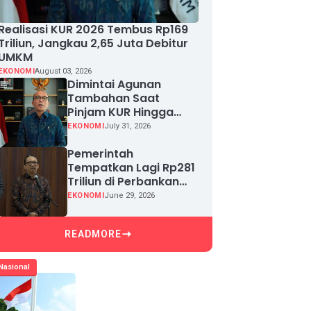
Realisasi KUR 2026 Tembus Rp169
Triliun, Jangkau 2,65 Juta Debitur
UMKM
EKONOMI
August 03, 2026
Dimintai Agunan
Tambahan Saat
Pinjam KUR Hingga
Rp100 Juta, Segera
EKONOMI
July 31, 2026
Laporkan!
Pemerintah
Tempatkan Lagi Rp281
Triliun di Perbankan
demi Jaga Likuiditas
EKONOMI
June 29, 2026
dan Pertumbuhan
Kredit
READMORE
Nasional