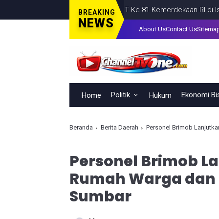
aftaran Peserta Upacara HUT Ke-81 Kemerdekaan RI di Istana Merd
BREAKING
NEWS
About Us
Contact Us
Sitema
Politik
Ekonomi Bi
Home
Hukum
Beranda
Berita Daerah
Personel Brimob Lanjutka
Personel Brimob La
Rumah Warga dan B
Sumbar