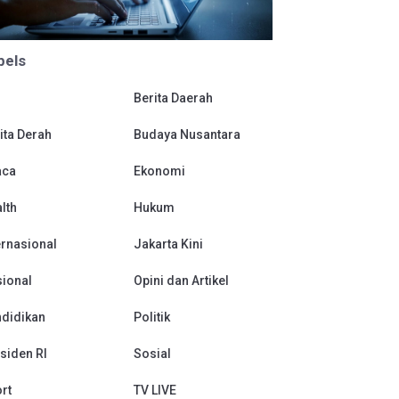
bels
Berita Daerah
ita Derah
Budaya Nusantara
aca
Ekonomi
lth
Hukum
ernasional
Jakarta Kini
ional
Opini dan Artikel
didikan
Politik
siden RI
Sosial
rt
TV LIVE