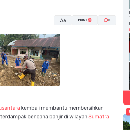
Aa
PRINT
0
A-
A+
usantara
kembali membantu membersihkan
terdampak bencana banjir di wilayah
Sumatra