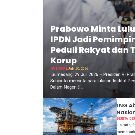
Prabowo Minta Lul
IPDN Jadi Pemimpi
Peduli Rakyat dan 
Korup
NASIONAL
July 30, 2026
Sumedang, 29 Juli 2026 – Presiden RI Pr
Subianto meminta para lulusan Institut Pe
Dalam Negeri (I...
LNG Ab
Nasion
BERITA DE
Jakarta, 
memaparkan