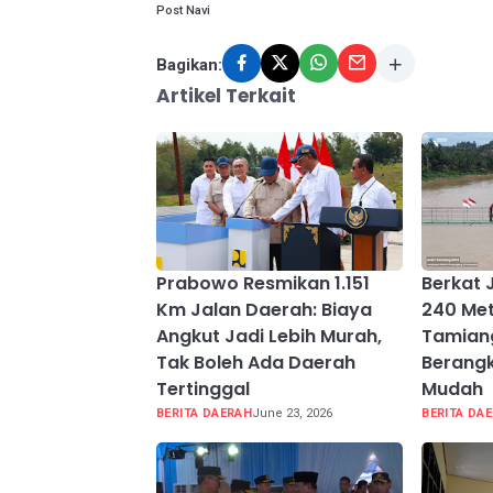
Post Navi
Bagikan:
Artikel Terkait
Prabowo Resmikan 1.151
Berkat
Km Jalan Daerah: Biaya
240 Met
Angkut Jadi Lebih Murah,
Tamiang
Tak Boleh Ada Daerah
Berangk
Tertinggal
Mudah
BERITA DAERAH
June 23, 2026
BERITA DA