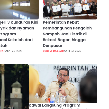
eri 3 Kunduran Kini
Pemerintah Kebut
Layak dan Nyaman
Pembangunan Pengolah
 Program
Sampah Jadi Listrik di
sasi Sekolah dari
Bekasi, Bogor, hingga
ntah
Denpasar
ERAH
April 25, 2026
BERITA DAERAH
April 23, 2026
Kawal Langsung Program