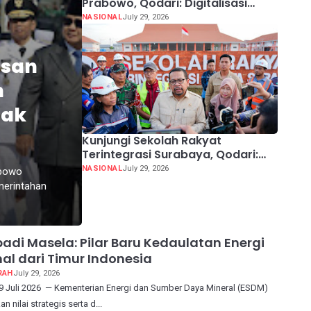
Prabowo, Qodari: Digitalisasi
Perlinsos Jadi Kunci Keadilan
NASIONAL
July 29, 2026
Penyaluran Bansos
usan
n
Tak
Kunjungi Sekolah Rakyat
Terintegrasi Surabaya, Qodari:
Fasilitasnya Setara Sekolah
NASIONAL
July 29, 2026
abowo
Swasta Terbaik
merintahan
adi Masela: Pilar Baru Kedaulatan Energi
al dari Timur Indonesia
RAH
July 29, 2026
29 Juli 2026 — Kementerian Energi dan Sumber Daya Mineral (ESDM)
 nilai strategis serta d...