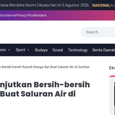
eka Resmi Dibuka Hari Ini 5 Agustus 2026
NASIONAL
AUGUST 05,
p
Disclaimer
Privacy Plice
Redaksi
snis
Sport
Budaya
Sosial
Technology
Berita Daera
n Bersih-bersih Rumah Warga dan Buat Saluran Air di Sumbar
Ek
njutkan Bersih-bersih
uat Saluran Air di