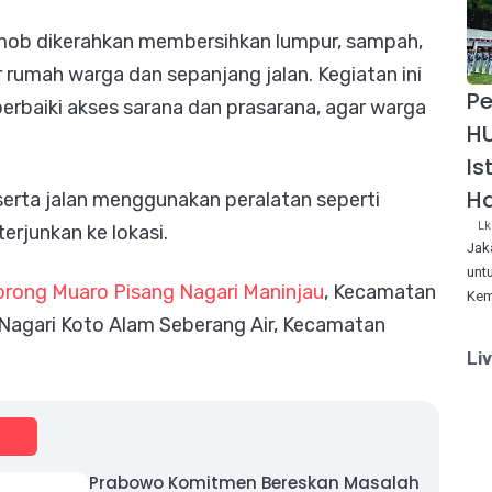
rimob dikerahkan membersihkan lumpur, sampah,
ar rumah warga dan sepanjang jalan. Kegiatan ini
Pe
rbaiki akses sarana dan prasarana, agar warga
HU
Is
Ha
rta jalan menggunakan peralatan seperti
Lk
terjunkan ke lokasi.
Jak
unt
orong Muaro Pisang Nagari Maninjau
, Kecamatan
Kem
Nagari Koto Alam Seberang Air, Kecamatan
Li
Prabowo Komitmen Bereskan Masalah