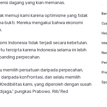
 tensi dagang yang kian memanas.
.
Ber
ak memuji kami karena optimisme yang tidak
na bukti. Mereka mengakui bahwa ekonomi
Cu
.
Hea
omi Indonesia tidak terjadi secara kebetulan.
Int
 tercipta karena Indonesia selama ini lebih
Nas
ibanding perpecahan.
Pen
alu memilih persatuan daripada perpecahan,
Pre
daripada konfrontasi, dan selalu memilih
Spo
redibilitas kami, yang diperoleh dengan susah
dijaga,” pungkas Prabowo. Rill/Red