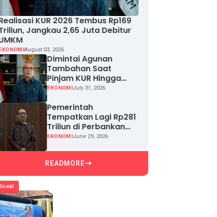
Realisasi KUR 2026 Tembus Rp169
Triliun, Jangkau 2,65 Juta Debitur
UMKM
EKONOMI
August 03, 2026
Dimintai Agunan
Tambahan Saat
Pinjam KUR Hingga
Rp100 Juta, Segera
EKONOMI
July 31, 2026
Laporkan!
Pemerintah
Tempatkan Lagi Rp281
Triliun di Perbankan
demi Jaga Likuiditas
EKONOMI
June 29, 2026
dan Pertumbuhan
Kredit
READMORE
Sosial