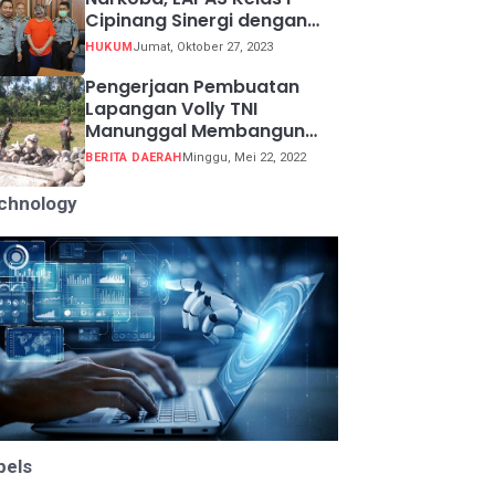
Cipinang Sinergi dengan
Kepolisian Resor Metro
HUKUM
Jumat, Oktober 27, 2023
Jakarta Barat
Pengerjaan Pembuatan
Lapangan Volly TNI
Manunggal Membangun
Desa (TMMD) ke 113
BERITA DAERAH
Minggu, Mei 22, 2022
chnology
bels