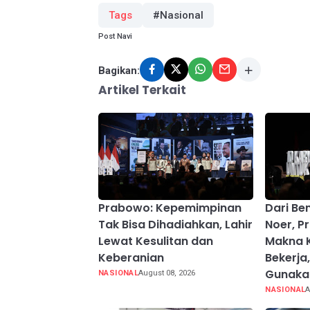
Tags
#Nasional
Post Navi
Bagikan:
Artikel Terkait
Prabowo: Kepemimpinan
Dari Be
Tak Bisa Dihadiahkan, Lahir
Noer, 
Lewat Kesulitan dan
Makna 
Keberanian
Bekerja
Gunakan
NASIONAL
August 08, 2026
NASIONAL
A