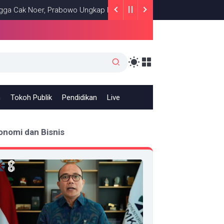
Noer, Prabowo Ungkap Makna Kepemimpinan: Bekerja, Cintai Rakyat
h
Tokoh Publik
Pendidikan
Live
onomi dan Bisnis