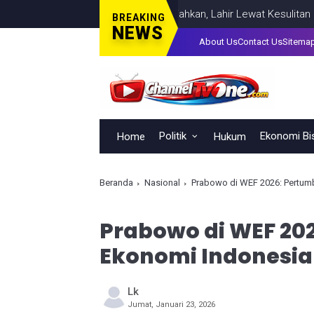
pemimpinan Tak Bisa Dihadiahkan, Lahir Lewat Kesulitan dan Kebe
BREAKING
NEWS
About Us
Contact Us
Sitema
Politik
Ekonomi Bi
Home
Hukum
Beranda
Nasional
Prabowo di WEF 2026: Pertum
Prabowo di WEF 20
Ekonomi Indonesia
Lk
Jumat, Januari 23, 2026