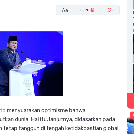
Aa
PRINT
0
A-
A+
nto
menyuarakan optimisme bahwa
kan dunia. Hal itu, lanjutnya, didasarkan pada
 tetap tangguh di tengah ketidakpastian global.