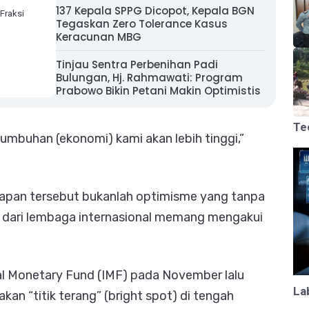
137 Kepala SPPG Dicopot, Kepala BGN
Fraksi
Tegaskan Zero Tolerance Kasus
Keracunan MBG
Tinjau Sentra Perbenihan Padi
Bulungan, Hj. Rahmawati: Program
Prabowo Bikin Petani Makin Optimistis
Te
tumbuhan (ekonomi) kami akan lebih tinggi,”
an tersebut bukanlah optimisme yang tanpa
n dari lembaga internasional memang mengakui
l Monetary Fund (IMF) pada November lalu
La
n “titik terang” (bright spot) di tengah