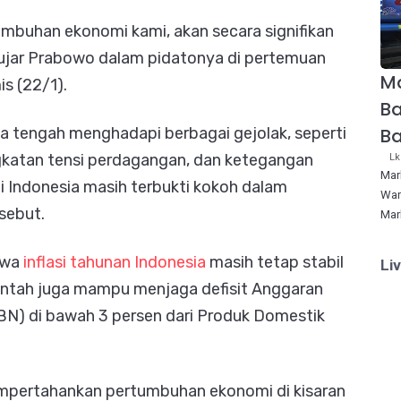
mbuhan ekonomi kami, akan secara signifikan
 ujar Prabowo dalam pidatonya di pertemuan
Ma
is (22/1).
Ba
B
a tengah menghadapi berbagai gejolak, seperti
gkatan tensi perdagangan, dan ketegangan
Lk
Mar
i Indonesia masih terbukti kokoh dalam
War
sebut.
Mar
hwa
inflasi tahunan Indonesia
masih tetap stabil
Li
rintah juga mampu menjaga defisit Anggaran
N) di bawah 3 persen dari Produk Domestik
empertahankan pertumbuhan ekonomi di kisaran