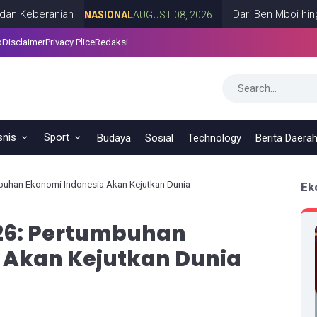
ranian
Dari Ben Mboi hingga Cak 
NASIONAL
AUGUST 08, 2026
p
Disclaimer
Privacy Plice
Redaksi
snis
Sport
Budaya
Sosial
Technology
Berita Daera
buhan Ekonomi Indonesia Akan Kejutkan Dunia
Ek
26: Pertumbuhan
 Akan Kejutkan Dunia