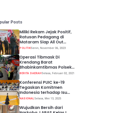
pular Posts
Miliki Rekam Jejak Positif,
Ratusan Pedagang di
Mataram Siap All Out
Menangkan Ganjar-Mahfud
POLITIK
Senin, November 06, 2023
Operasi Tibmask Di
Krendang Barat
Bhabinkamtibmas Polsek
Tambora Bagikan Masker
BERITA DAERAH
Selasa, Februari 02, 2021
Kepada Warga Pelanggar
Prokes
Konferensi PUIC ke-19
Tegaskan Komitmen
Indonesia terhadap Isu
Lingkungan Global
NASIONAL
Selasa, Mei 13, 2025
Wujudkan Bersih dari
Narkoba, LAPAS Kelas I