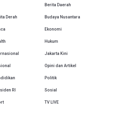
Berita Daerah
ita Derah
Budaya Nusantara
aca
Ekonomi
lth
Hukum
ernasional
Jakarta Kini
ional
Opini dan Artikel
didikan
Politik
siden RI
Sosial
rt
TV LIVE