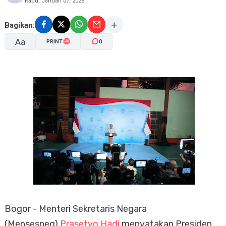
Rabu, Januari 07, 2026
Bagikan:
Aa
PRINT
0
A-
A+
Bogor - Menteri Sekretaris Negara
(Mensesneg)
Prasetyo Hadi
menyatakan Presiden