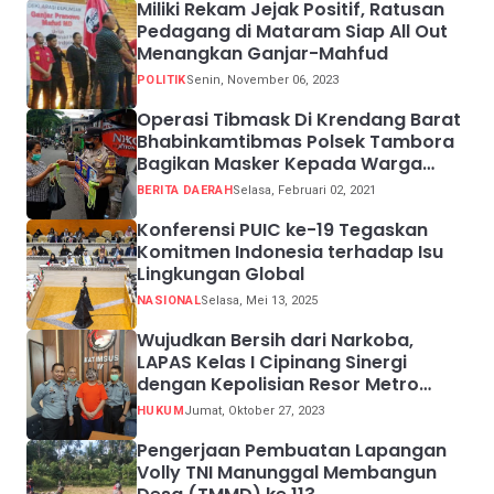
Miliki Rekam Jejak Positif, Ratusan
Pedagang di Mataram Siap All Out
Menangkan Ganjar-Mahfud
POLITIK
Senin, November 06, 2023
Operasi Tibmask Di Krendang Barat
Bhabinkamtibmas Polsek Tambora
Bagikan Masker Kepada Warga
Pelanggar Prokes
BERITA DAERAH
Selasa, Februari 02, 2021
Konferensi PUIC ke-19 Tegaskan
Komitmen Indonesia terhadap Isu
Lingkungan Global
NASIONAL
Selasa, Mei 13, 2025
Wujudkan Bersih dari Narkoba,
LAPAS Kelas I Cipinang Sinergi
dengan Kepolisian Resor Metro
Jakarta Barat
HUKUM
Jumat, Oktober 27, 2023
Pengerjaan Pembuatan Lapangan
Volly TNI Manunggal Membangun