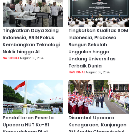
Tingkatkan Daya Saing
Tingkatkan Kualitas SDM
Indonesia, BRIN Fokus
Indonesia, Prabowo
Kembangkan Teknologi
Bangun Sekolah
Nuklir hingga AI
Unggulan hingga
Undang Universitas
NASIONAL
August 06, 2026
Terbaik Dunia
NASIONAL
August 06, 2026
Pendaftaran Peserta
Disambut Upacara
Upacara HUT Ke-81
Kenegaraan, Kunjungan
Kemerdekaan RI di
PM Anutin Charnvirakul