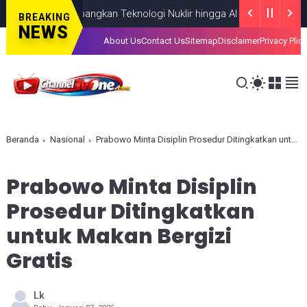
okus Kembangkan Teknologi Nuklir hingga AI
NASIONAL
AUGUST 06
BREAKING
NEWS
About Us
Contact Us
Sitemap
Disclaimer
Privacy Plic
Beranda
Nasional
Prabowo Minta Disiplin Prosedur Ditingkatkan untuk Makan Bergizi Gratis
Prabowo Minta Disiplin
Prosedur Ditingkatkan
untuk Makan Bergizi
Gratis
Lk