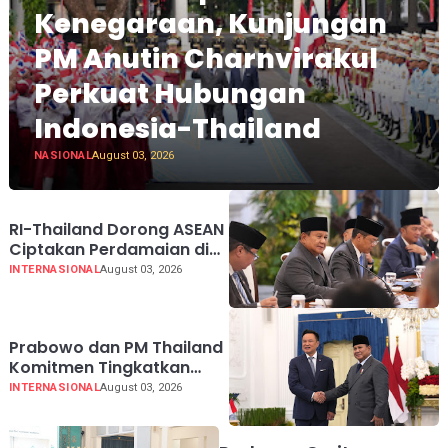
Kenegaraan, Kunjungan
PM Anutin Charnvirakul
Perkuat Hubungan
Indonesia-Thailand
NASIONAL
August 03, 2026
RI-Thailand Dorong ASEAN
Ciptakan Perdamaian di
Myanmar Lewat
INTERNASIONAL
August 03, 2026
Konsensus 5 Poin
Prabowo dan PM Thailand
Komitmen Tingkatkan
Perdagangan hingga USD
INTERNASIONAL
August 03, 2026
20 Miliar pada 2030