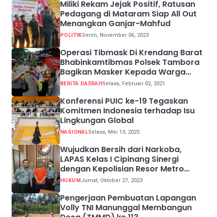
Miliki Rekam Jejak Positif, Ratusan
Pedagang di Mataram Siap All Out
Menangkan Ganjar-Mahfud
POLITIK
Senin, November 06, 2023
Operasi Tibmask Di Krendang Barat
Bhabinkamtibmas Polsek Tambora
Bagikan Masker Kepada Warga
Pelanggar Prokes
BERITA DAERAH
Selasa, Februari 02, 2021
Konferensi PUIC ke-19 Tegaskan
Komitmen Indonesia terhadap Isu
Lingkungan Global
NASIONAL
Selasa, Mei 13, 2025
Wujudkan Bersih dari Narkoba,
LAPAS Kelas I Cipinang Sinergi
dengan Kepolisian Resor Metro
Jakarta Barat
HUKUM
Jumat, Oktober 27, 2023
Pengerjaan Pembuatan Lapangan
Volly TNI Manunggal Membangun