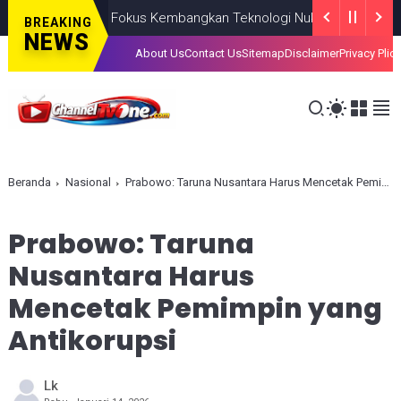
 Indonesia, BRIN Fokus Kembangkan Teknologi Nuklir hingga AI
N
BREAKING
NEWS
About Us
Contact Us
Sitemap
Disclaimer
Privacy Plic
Beranda
Nasional
Prabowo: Taruna Nusantara Harus Mencetak Pemimpin yang Antikorupsi
Prabowo: Taruna
Nusantara Harus
Mencetak Pemimpin yang
Antikorupsi
Lk