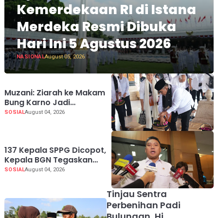
Kemerdekaan RI di Istana
Merdeka Resmi Dibuka
Hari Ini 5 Agustus 2026
NASIONAL
August 05, 2026
Muzani: Ziarah ke Makam
Bung Karno Jadi
Pengingat Indonesia
SOSIAL
August 04, 2026
Rumah Bersama
137 Kepala SPPG Dicopot,
Kepala BGN Tegaskan
Zero Tolerance Kasus
SOSIAL
August 04, 2026
Keracunan MBG
Tinjau Sentra
Perbenihan Padi
Bulungan, Hj.