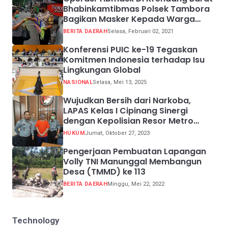
Bhabinkamtibmas Polsek Tambora
Bagikan Masker Kepada Warga
Pelanggar Prokes
BERITA DAERAH
Selasa, Februari 02, 2021
Konferensi PUIC ke-19 Tegaskan
Komitmen Indonesia terhadap Isu
Lingkungan Global
NASIONAL
Selasa, Mei 13, 2025
Wujudkan Bersih dari Narkoba,
LAPAS Kelas I Cipinang Sinergi
dengan Kepolisian Resor Metro
Jakarta Barat
HUKUM
Jumat, Oktober 27, 2023
Pengerjaan Pembuatan Lapangan
Volly TNI Manunggal Membangun
Desa (TMMD) ke 113
BERITA DAERAH
Minggu, Mei 22, 2022
Technology