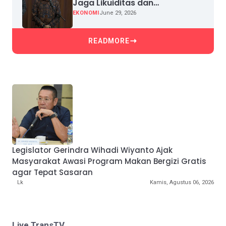
Jaga Likuiditas dan
Pertumbuhan Kredit
EKONOMI
June 29, 2026
READMORE
Legislator Gerindra Wihadi Wiyanto Ajak
Masyarakat Awasi Program Makan Bergizi Gratis
agar Tepat Sasaran
Lk
Kamis, Agustus 06, 2026
Live TransTV