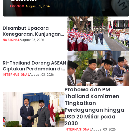
EKONOMI
August 03, 2026
Disambut Upacara
Kenegaraan, Kunjungan
PM Anutin Charnvirakul
NASIONAL
August 03, 2026
Perkuat Hubungan
Indonesia-Thailand
RI-Thailand Dorong ASEAN
Ciptakan Perdamaian di
Myanmar Lewat
INTERNASIONAL
August 03, 2026
Konsensus 5 Poin
Prabowo dan PM
Thailand Komitmen
Tingkatkan
Perdagangan hingga
USD 20 Miliar pada
2030
INTERNASIONAL
August 03, 2026