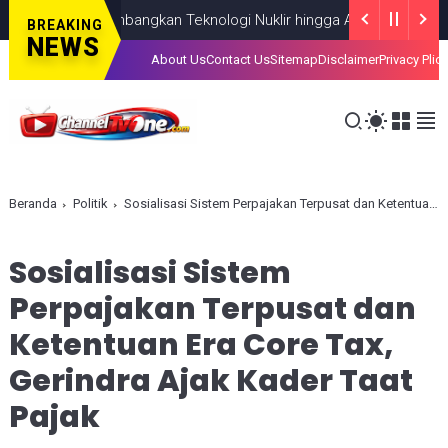
Fokus Kembangkan Teknologi Nuklir hingga AI
NASIONAL
AUGUST 0
BREAKING
NEWS
About Us
Contact Us
Sitemap
Disclaimer
Privacy Plic
Beranda
Politik
Sosialisasi Sistem Perpajakan Terpusat dan Ketentuan Era Core Tax, Gerindra Ajak Kader Taat Pajak
Sosialisasi Sistem
Perpajakan Terpusat dan
Ketentuan Era Core Tax,
Gerindra Ajak Kader Taat
Pajak