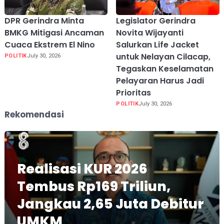
DPR Gerindra Minta
Legislator Gerindra
BMKG Mitigasi Ancaman
Novita Wijayanti
Cuaca Ekstrem El Nino
Salurkan Life Jacket
untuk Nelayan Cilacap,
POLITIK
July 30, 2026
Tegaskan Keselamatan
Pelayaran Harus Jadi
Prioritas
POLITIK
July 30, 2026
Rekomendasi
Realisasi KUR 2026
Tembus Rp169 Triliun,
Jangkau 2,65 Juta Debitur
UMKM