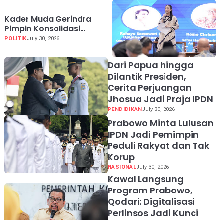
Keselamatan Pelayaran
Harus Jadi Prioritas
Kader Muda Gerindra
Pimpin Konsolidasi
Nasional, JarNas APO
POLITIK
July 30, 2026
Perkuat Perlawanan
terhadap Modus Baru
Dari Papua hingga
Perdagangan Orang
Dilantik Presiden,
Cerita Perjuangan
Jhosua Jadi Praja IPDN
PENDIDIKAN
July 30, 2026
Prabowo Minta Lulusan
IPDN Jadi Pemimpin
Peduli Rakyat dan Tak
Korup
NASIONAL
July 30, 2026
Kawal Langsung
Program Prabowo,
Qodari: Digitalisasi
Perlinsos Jadi Kunci