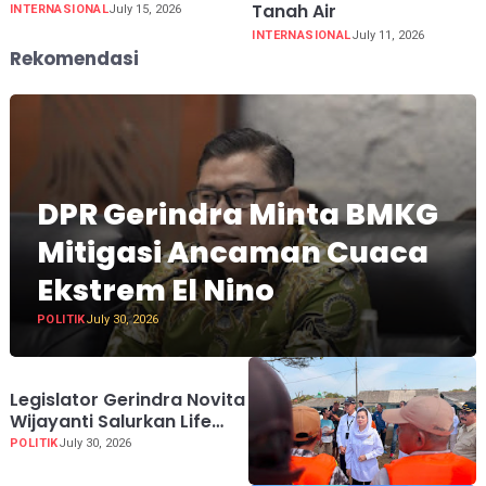
Tanah Air
INTERNASIONAL
July 15, 2026
INTERNASIONAL
July 11, 2026
Rekomendasi
DPR Gerindra Minta BMKG
Mitigasi Ancaman Cuaca
Ekstrem El Nino
POLITIK
July 30, 2026
Legislator Gerindra Novita
Wijayanti Salurkan Life
Jacket untuk Nelayan
POLITIK
July 30, 2026
Cilacap, Tegaskan