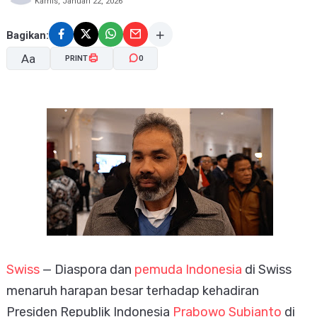
Kamis, Januari 22, 2026
Bagikan:
Aa
PRINT
0
A-
A+
Swiss
— Diaspora dan
pemuda Indonesia
di Swiss
menaruh harapan besar terhadap kehadiran
Presiden Republik Indonesia
Prabowo Subianto
di