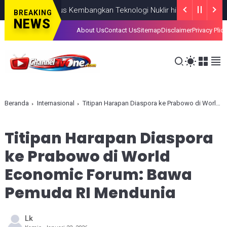
esia, BRIN Fokus Kembangkan Teknologi Nuklir hingga AI
NASION
BREAKING
NEWS
About Us
Contact Us
Sitemap
Disclaimer
Privacy Plic
Beranda
Internasional
Titipan Harapan Diaspora ke Prabowo di World Economic Forum: Bawa Pemuda RI Mendunia
Titipan Harapan Diaspora
ke Prabowo di World
Economic Forum: Bawa
Pemuda RI Mendunia
Lk