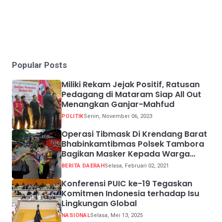
Popular Posts
Miliki Rekam Jejak Positif, Ratusan
Pedagang di Mataram Siap All Out
Menangkan Ganjar-Mahfud
POLITIK
Senin, November 06, 2023
Operasi Tibmask Di Krendang Barat
Bhabinkamtibmas Polsek Tambora
Bagikan Masker Kepada Warga
Pelanggar Prokes
BERITA DAERAH
Selasa, Februari 02, 2021
Konferensi PUIC ke-19 Tegaskan
Komitmen Indonesia terhadap Isu
Lingkungan Global
NASIONAL
Selasa, Mei 13, 2025