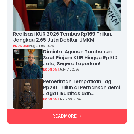
Realisasi KUR 2026 Tembus Rp169 Triliun,
Jangkau 2,65 Juta Debitur UMKM
EKONOMI
August 03, 2026
Dimintai Agunan Tambahan
Saat Pinjam KUR Hingga Rp100
Juta, Segera Laporkan!
EKONOMI
July 31, 2026
Pemerintah Tempatkan Lagi
Rp281 Triliun di Perbankan demi
Jaga Likuiditas dan
Pertumbuhan Kredit
EKONOMI
June 29, 2026
READMORE