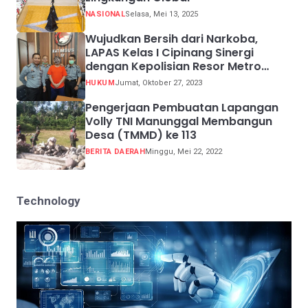
NASIONAL
Selasa, Mei 13, 2025
Wujudkan Bersih dari Narkoba,
LAPAS Kelas I Cipinang Sinergi
dengan Kepolisian Resor Metro
Jakarta Barat
HUKUM
Jumat, Oktober 27, 2023
Pengerjaan Pembuatan Lapangan
Volly TNI Manunggal Membangun
Desa (TMMD) ke 113
BERITA DAERAH
Minggu, Mei 22, 2022
Technology