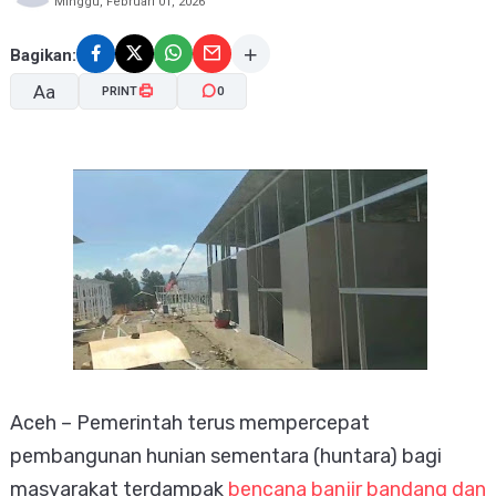
Minggu, Februari 01, 2026
Bagikan:
Aa
PRINT
0
A-
A+
Aceh – Pemerintah terus mempercepat
pembangunan hunian sementara (huntara) bagi
masyarakat terdampak
bencana banjir bandang dan