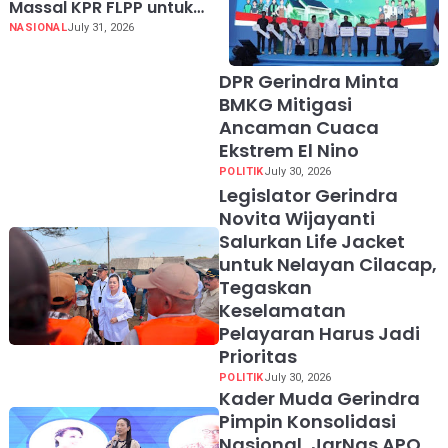
Massal KPR FLPP untuk
62.710 Penerima, dari Guru
NASIONAL
July 31, 2026
SD hingga Pengemudi Ojol
DPR Gerindra Minta
BMKG Mitigasi
Ancaman Cuaca
Ekstrem El Nino
POLITIK
July 30, 2026
Legislator Gerindra
Novita Wijayanti
Salurkan Life Jacket
untuk Nelayan Cilacap,
Tegaskan
Keselamatan
Pelayaran Harus Jadi
Prioritas
POLITIK
July 30, 2026
Kader Muda Gerindra
Pimpin Konsolidasi
Nasional, JarNas APO