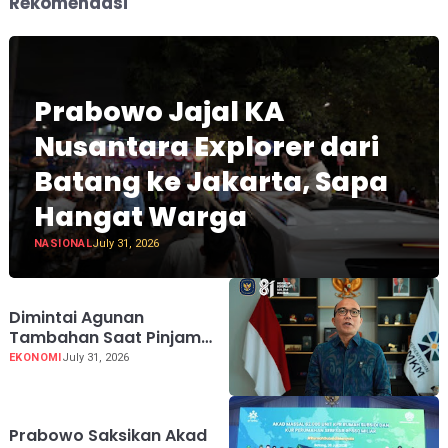
Rekomendasi
Prabowo Jajal KA
Nusantara Explorer dari
Batang ke Jakarta, Sapa
Hangat Warga
NASIONAL
July 31, 2026
Dimintai Agunan
Tambahan Saat Pinjam
KUR Hingga Rp100 Juta,
EKONOMI
July 31, 2026
Segera Laporkan!
Prabowo Saksikan Akad