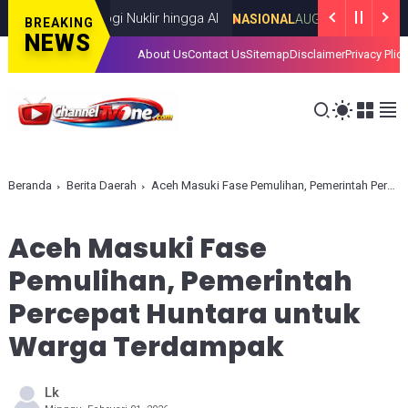
 Teknologi Nuklir hingga AI
Ting
NASIONAL
AUGUST 06, 2026
BREAKING
NEWS
About Us
Contact Us
Sitemap
Disclaimer
Privacy Plic
Beranda
Berita Daerah
Aceh Masuki Fase Pemulihan, Pemerintah Percepat Huntara untuk Warga Terdampak
Aceh Masuki Fase
Pemulihan, Pemerintah
Percepat Huntara untuk
Warga Terdampak
Lk