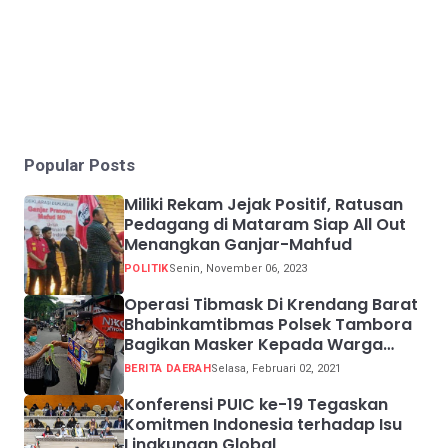
Popular Posts
Miliki Rekam Jejak Positif, Ratusan
Pedagang di Mataram Siap All Out
Menangkan Ganjar-Mahfud
POLITIK
Senin, November 06, 2023
Operasi Tibmask Di Krendang Barat
Bhabinkamtibmas Polsek Tambora
Bagikan Masker Kepada Warga
Pelanggar Prokes
BERITA DAERAH
Selasa, Februari 02, 2021
Konferensi PUIC ke-19 Tegaskan
Komitmen Indonesia terhadap Isu
Lingkungan Global