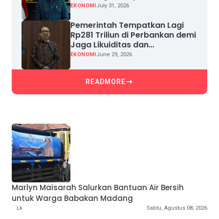
EKONOMI
July 31, 2026
Pemerintah Tempatkan Lagi
Rp281 Triliun di Perbankan demi
Jaga Likuiditas dan
Pertumbuhan Kredit
EKONOMI
June 29, 2026
READMORE
Marlyn Maisarah Salurkan Bantuan Air Bersih
untuk Warga Babakan Madang
Lk
Sabtu, Agustus 08, 2026