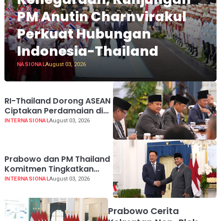
PM Anutin Charnvirakul
Perkuat Hubungan
Indonesia-Thailand
NASIONAL
August 03, 2026
RI-Thailand Dorong ASEAN
Ciptakan Perdamaian di
Myanmar Lewat
INTERNASIONAL
August 03, 2026
Konsensus 5 Poin
Prabowo dan PM Thailand
Komitmen Tingkatkan
Perdagangan hingga USD
INTERNASIONAL
August 03, 2026
20 Miliar pada 2030
Prabowo Cerita