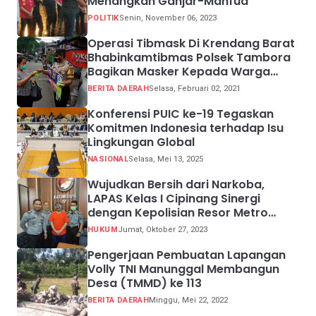
Menangkan Ganjar-Mahfud
POLITIK
Senin, November 06, 2023
Operasi Tibmask Di Krendang Barat
Bhabinkamtibmas Polsek Tambora
Bagikan Masker Kepada Warga
Pelanggar Prokes
BERITA DAERAH
Selasa, Februari 02, 2021
Konferensi PUIC ke-19 Tegaskan
Komitmen Indonesia terhadap Isu
Lingkungan Global
NASIONAL
Selasa, Mei 13, 2025
Wujudkan Bersih dari Narkoba,
LAPAS Kelas I Cipinang Sinergi
dengan Kepolisian Resor Metro
Jakarta Barat
HUKUM
Jumat, Oktober 27, 2023
Pengerjaan Pembuatan Lapangan
Volly TNI Manunggal Membangun
Desa (TMMD) ke 113
BERITA DAERAH
Minggu, Mei 22, 2022