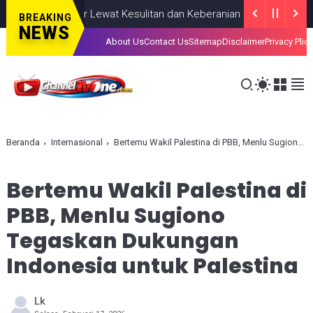
kan, Lahir Lewat Kesulitan dan Keberanian
NASIONAL
AUGUST 08
BREAKING
NEWS
About Us
Contact Us
Sitemap
Disclaimer
Privacy Plic
Beranda
Internasional
Bertemu Wakil Palestina di PBB, Menlu Sugiono Tegaskan Dukungan Indonesia untuk Palestina
Bertemu Wakil Palestina di
PBB, Menlu Sugiono
Tegaskan Dukungan
Indonesia untuk Palestina
Lk