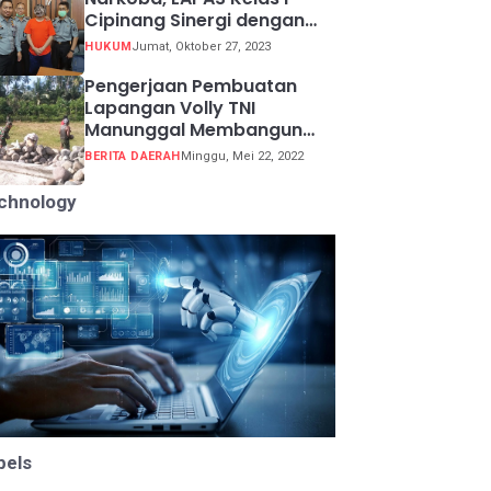
Cipinang Sinergi dengan
Kepolisian Resor Metro
HUKUM
Jumat, Oktober 27, 2023
Jakarta Barat
Pengerjaan Pembuatan
Lapangan Volly TNI
Manunggal Membangun
Desa (TMMD) ke 113
BERITA DAERAH
Minggu, Mei 22, 2022
chnology
bels