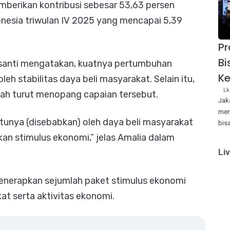
berikan kontribusi sebesar 53,63 persen
esia triwulan IV 2025 yang mencapai 5,39
P
Bi
asanti mengatakan, kuatnya pertumbuhan
Ke
eh stabilitas daya beli masyarakat. Selain itu,
Lk
tah turut menopang capaian tersebut.
Jak
men
tunya (disebabkan) oleh daya beli masyarakat
bis
akan stimulus ekonomi,” jelas Amalia dalam
Li
menerapkan sejumlah paket stimulus ekonomi
t serta aktivitas ekonomi.