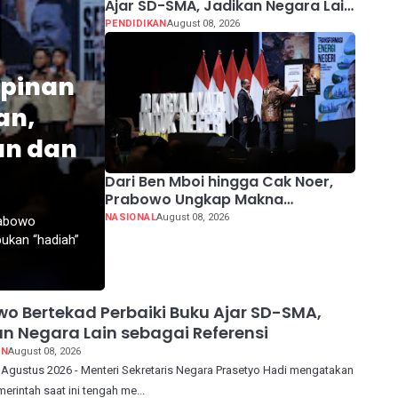
Ajar SD-SMA, Jadikan Negara Lain
sebagai Referensi
PENDIDIKAN
August 08, 2026
pinan
an,
an dan
Dari Ben Mboi hingga Cak Noer,
Prabowo Ungkap Makna
Kepemimpinan: Bekerja, Cintai
NASIONAL
August 08, 2026
rabowo
Rakyat & Gunakan Akal Sehat
ukan “hadiah”
o Bertekad Perbaiki Buku Ajar SD-SMA,
n Negara Lain sebagai Referensi
AN
August 08, 2026
 Agustus 2026 - Menteri Sekretaris Negara Prasetyo Hadi mengatakan
rintah saat ini tengah me...