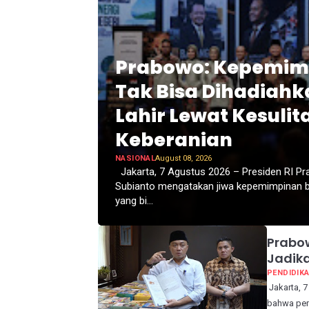
Prabowo: Kepemim
Tak Bisa Dihadiahk
Lahir Lewat Kesulit
Keberanian
NASIONAL
August 08, 2026
Jakarta, 7 Agustus 2026 – Presiden RI P
Subianto mengatakan jiwa kepemimpinan b
yang bi...
Prabow
Jadika
PENDIDIK
Jakarta, 7
bahwa peme