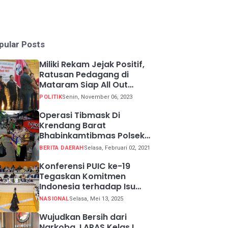
pular Posts
Miliki Rekam Jejak Positif,
Ratusan Pedagang di
Mataram Siap All Out
Menangkan Ganjar-Mahfud
POLITIK
Senin, November 06, 2023
Operasi Tibmask Di
Krendang Barat
Bhabinkamtibmas Polsek
Tambora Bagikan Masker
BERITA DAERAH
Selasa, Februari 02, 2021
Kepada Warga Pelanggar
Prokes
Konferensi PUIC ke-19
Tegaskan Komitmen
Indonesia terhadap Isu
Lingkungan Global
NASIONAL
Selasa, Mei 13, 2025
Wujudkan Bersih dari
Narkoba, LAPAS Kelas I