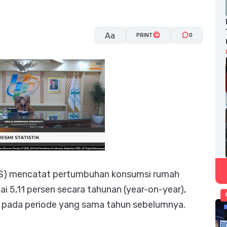
Aa
PRINT
0
A-
A+
BPS) mencatat pertumbuhan konsumsi rumah
i 5,11 persen secara tahunan (year-on-year),
 pada periode yang sama tahun sebelumnya.