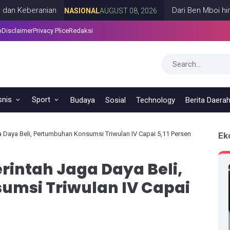
eranian
Dari Ben Mboi hingga Cak
NASIONAL
AUGUST 08, 2026
p
Disclaimer
Privacy Plice
Redaksi
snis
Sport
Budaya
Sosial
Technology
Berita Daera
 Daya Beli, Pertumbuhan Konsumsi Triwulan IV Capai 5,11 Persen
Ek
rintah Jaga Daya Beli,
msi Triwulan IV Capai