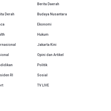
Berita Daerah
ita Derah
Budaya Nusantara
aca
Ekonomi
lth
Hukum
ernasional
Jakarta Kini
ional
Opini dan Artikel
didikan
Politik
siden RI
Sosial
rt
TV LIVE