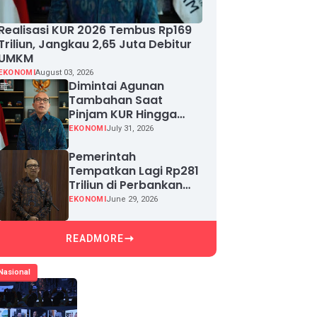
Realisasi KUR 2026 Tembus Rp169
Triliun, Jangkau 2,65 Juta Debitur
UMKM
EKONOMI
August 03, 2026
Dimintai Agunan
Tambahan Saat
Pinjam KUR Hingga
Rp100 Juta, Segera
EKONOMI
July 31, 2026
Laporkan!
Pemerintah
Tempatkan Lagi Rp281
Triliun di Perbankan
demi Jaga Likuiditas
EKONOMI
June 29, 2026
dan Pertumbuhan
Kredit
READMORE
Nasional