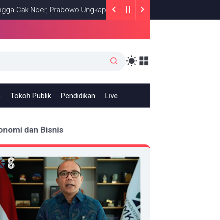
 Noer, Prabowo Ungkap Makna Kepemimpinan: Bekerja, Cintai Rakya
h
Tokoh Publik
Pendidikan
Live
onomi dan Bisnis