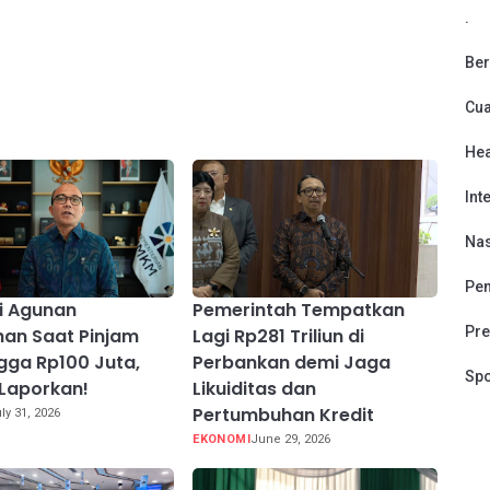
.
Ber
Cu
Hea
Int
Nas
Pen
i Agunan
Pemerintah Tempatkan
Pre
an Saat Pinjam
Lagi Rp281 Triliun di
gga Rp100 Juta,
Perbankan demi Jaga
Spo
Laporkan!
Likuiditas dan
Pertumbuhan Kredit
ly 31, 2026
EKONOMI
June 29, 2026