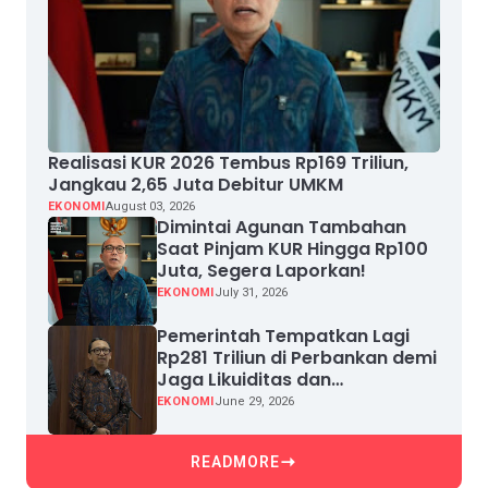
Realisasi KUR 2026 Tembus Rp169 Triliun,
Jangkau 2,65 Juta Debitur UMKM
EKONOMI
August 03, 2026
Dimintai Agunan Tambahan
Saat Pinjam KUR Hingga Rp100
Juta, Segera Laporkan!
EKONOMI
July 31, 2026
Pemerintah Tempatkan Lagi
Rp281 Triliun di Perbankan demi
Jaga Likuiditas dan
Pertumbuhan Kredit
EKONOMI
June 29, 2026
READMORE