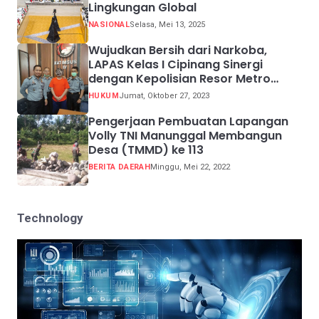
Lingkungan Global
NASIONAL
Selasa, Mei 13, 2025
Wujudkan Bersih dari Narkoba,
LAPAS Kelas I Cipinang Sinergi
dengan Kepolisian Resor Metro
Jakarta Barat
HUKUM
Jumat, Oktober 27, 2023
Pengerjaan Pembuatan Lapangan
Volly TNI Manunggal Membangun
Desa (TMMD) ke 113
BERITA DAERAH
Minggu, Mei 22, 2022
Technology