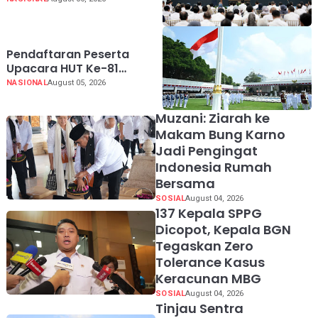
hingga Undang
Universitas Terbaik Dunia
Pendaftaran Peserta
Upacara HUT Ke-81
Kemerdekaan RI di Istana
NASIONAL
August 05, 2026
Merdeka Resmi Dibuka
Hari Ini 5 Agustus 2026
Muzani: Ziarah ke
Makam Bung Karno
Jadi Pengingat
Indonesia Rumah
Bersama
SOSIAL
August 04, 2026
137 Kepala SPPG
Dicopot, Kepala BGN
Tegaskan Zero
Tolerance Kasus
Keracunan MBG
SOSIAL
August 04, 2026
Tinjau Sentra