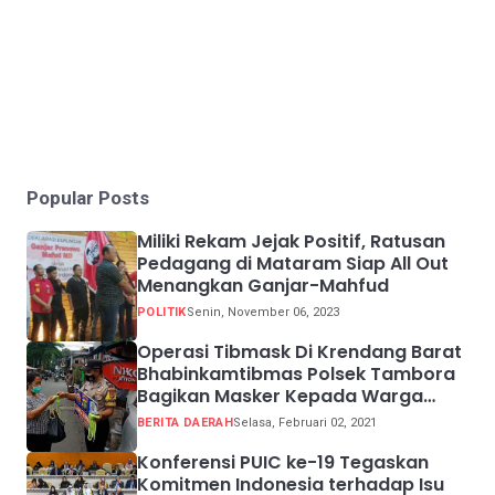
Popular Posts
Miliki Rekam Jejak Positif, Ratusan
Pedagang di Mataram Siap All Out
Menangkan Ganjar-Mahfud
POLITIK
Senin, November 06, 2023
Operasi Tibmask Di Krendang Barat
Bhabinkamtibmas Polsek Tambora
Bagikan Masker Kepada Warga
Pelanggar Prokes
BERITA DAERAH
Selasa, Februari 02, 2021
Konferensi PUIC ke-19 Tegaskan
Komitmen Indonesia terhadap Isu