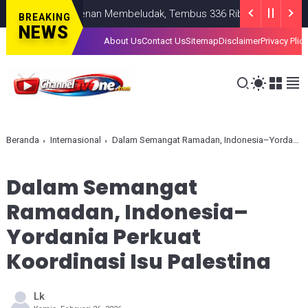
 Kepresidenan Membeludak, Tembus 336 Ribu Pendaftar!
NASION
BREAKING
NEWS
About Us
Contact Us
Sitemap
Disclaimer
Privacy Plic
Beranda
Internasional
Dalam Semangat Ramadan, Indonesia–Yordania Perkuat Koordinasi Isu Palestina
Dalam Semangat
Ramadan, Indonesia–
Yordania Perkuat
Koordinasi Isu Palestina
Lk