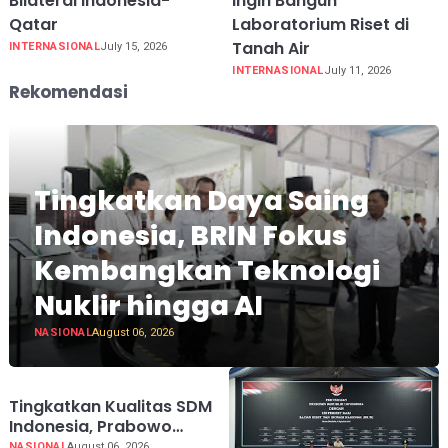
Bilateral Indonesia-
Ingin Bangun
Qatar
Laboratorium Riset di
Tanah Air
INTERNASIONAL
July 15, 2026
INTERNASIONAL
July 11, 2026
Rekomendasi
Tingkatkan Daya Saing
Indonesia, BRIN Fokus
Kembangkan Teknologi
Nuklir hingga AI
NASIONAL
August 06, 2026
Tingkatkan Kualitas SDM
Indonesia, Prabowo
Bangun Sekolah Unggulan
NASIONAL
August 06, 2026