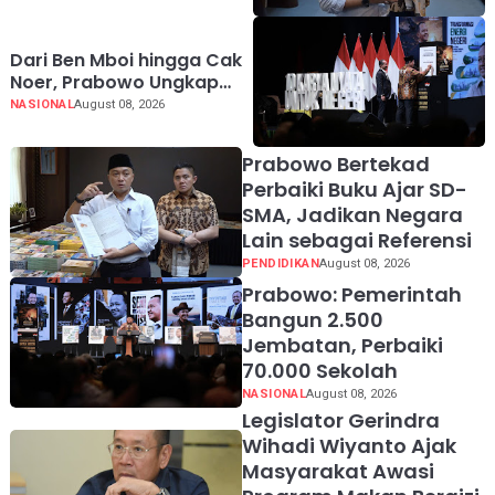
Dari Ben Mboi hingga Cak
Noer, Prabowo Ungkap
Makna Kepemimpinan:
NASIONAL
August 08, 2026
Bekerja, Cintai Rakyat &
Gunakan Akal Sehat
Prabowo Bertekad
Perbaiki Buku Ajar SD-
SMA, Jadikan Negara
Lain sebagai Referensi
PENDIDIKAN
August 08, 2026
Prabowo: Pemerintah
Bangun 2.500
Jembatan, Perbaiki
70.000 Sekolah
NASIONAL
August 08, 2026
Legislator Gerindra
Wihadi Wiyanto Ajak
Masyarakat Awasi