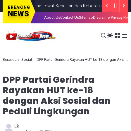
iahkan, Lahir Lewat Kesulitan dan Keberanian
NASIONAL
AUGUST 
BREAKING
NEWS
About Us
Contact Us
Sitemap
Disclaimer
Privacy Plic
Beranda
Sosial
DPP Partai Gerindra Rayakan HUT ke-18 dengan Aksi Sosial dan Peduli Lingkungan
DPP Partai Gerindra
Rayakan HUT ke-18
dengan Aksi Sosial dan
Peduli Lingkungan
Lk