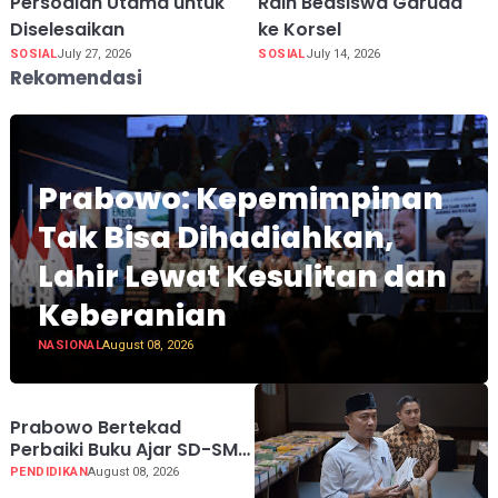
Persoalan Utama untuk
Raih Beasiswa Garuda
Diselesaikan
ke Korsel
SOSIAL
July 27, 2026
SOSIAL
July 14, 2026
Rekomendasi
Prabowo: Kepemimpinan
Tak Bisa Dihadiahkan,
Lahir Lewat Kesulitan dan
Keberanian
NASIONAL
August 08, 2026
Prabowo Bertekad
Perbaiki Buku Ajar SD-SMA,
Jadikan Negara Lain
PENDIDIKAN
August 08, 2026
sebagai Referensi