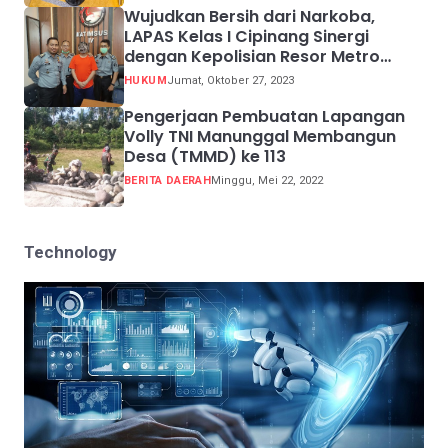
Wujudkan Bersih dari Narkoba,
LAPAS Kelas I Cipinang Sinergi
dengan Kepolisian Resor Metro
Jakarta Barat
HUKUM
Jumat, Oktober 27, 2023
Pengerjaan Pembuatan Lapangan
Volly TNI Manunggal Membangun
Desa (TMMD) ke 113
BERITA DAERAH
Minggu, Mei 22, 2022
Technology