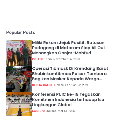
Popular Posts
Miliki Rekam Jejak Positif, Ratusan
Pedagang di Mataram Siap All Out
Menangkan Ganjar-Mahfud
POLITIK
Senin, November 06, 2023
Operasi Tibmask Di Krendang Barat
Bhabinkamtibmas Polsek Tambora
Bagikan Masker Kepada Warga
Pelanggar Prokes
BERITA DAERAH
Selasa, Februari 02, 2021
Konferensi PUIC ke-19 Tegaskan
Komitmen Indonesia terhadap Isu
Lingkungan Global
NASIONAL
Selasa, Mei 13, 2025