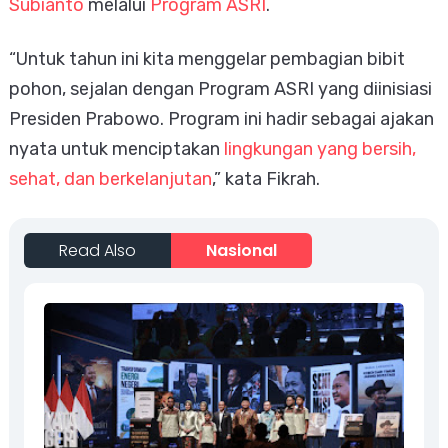
Subianto
melalui
Program ASRI
.
“Untuk tahun ini kita menggelar pembagian bibit
pohon, sejalan dengan Program ASRI yang diinisiasi
Presiden Prabowo. Program ini hadir sebagai ajakan
nyata untuk menciptakan
lingkungan yang bersih,
sehat, dan berkelanjutan
,” kata Fikrah.
Read Also
Nasional