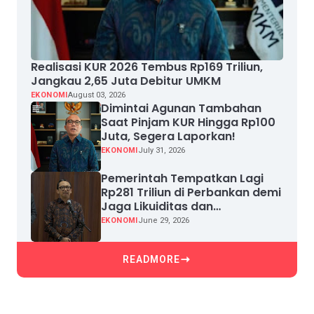
Realisasi KUR 2026 Tembus Rp169 Triliun,
Jangkau 2,65 Juta Debitur UMKM
EKONOMI
August 03, 2026
Dimintai Agunan Tambahan
Saat Pinjam KUR Hingga Rp100
Juta, Segera Laporkan!
EKONOMI
July 31, 2026
Pemerintah Tempatkan Lagi
Rp281 Triliun di Perbankan demi
Jaga Likuiditas dan
Pertumbuhan Kredit
EKONOMI
June 29, 2026
READMORE