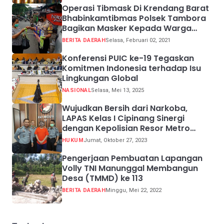
Operasi Tibmask Di Krendang Barat
Bhabinkamtibmas Polsek Tambora
Bagikan Masker Kepada Warga
Pelanggar Prokes
BERITA DAERAH
Selasa, Februari 02, 2021
Konferensi PUIC ke-19 Tegaskan
Komitmen Indonesia terhadap Isu
Lingkungan Global
NASIONAL
Selasa, Mei 13, 2025
Wujudkan Bersih dari Narkoba,
LAPAS Kelas I Cipinang Sinergi
dengan Kepolisian Resor Metro
Jakarta Barat
HUKUM
Jumat, Oktober 27, 2023
Pengerjaan Pembuatan Lapangan
Volly TNI Manunggal Membangun
Desa (TMMD) ke 113
BERITA DAERAH
Minggu, Mei 22, 2022