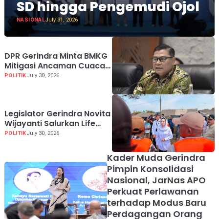
SD hingga Pengemudi Ojol
NASIONAL
July 31, 2026
DPR Gerindra Minta BMKG
Mitigasi Ancaman Cuaca
Ekstrem El Nino
POLITIK
July 30, 2026
Legislator Gerindra Novita
Wijayanti Salurkan Life
Jacket untuk Nelayan
POLITIK
July 30, 2026
Cilacap, Tegaskan
Keselamatan Pelayaran
Kader Muda Gerindra
Harus Jadi Prioritas
Pimpin Konsolidasi
Nasional, JarNas APO
Perkuat Perlawanan
terhadap Modus Baru
Perdagangan Orang