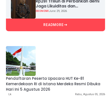
Rp281 Triliun di Perbankan demi
Jaga Likuiditas dan
Pertumbuhan Kredit
EKONOMI
June 29, 2026
READMORE
Pendaftaran Peserta Upacara HUT Ke-81
Kemerdekaan RI di Istana Merdeka Resmi Dibuka
Hari Ini 5 Agustus 2026
Lk
Rabu, Agustus 05, 2026