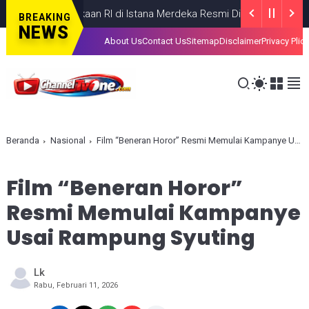
merdekaan RI di Istana Merdeka Resmi Dibuka Hari Ini 5 Agustus 
BREAKING
NEWS
About Us
Contact Us
Sitemap
Disclaimer
Privacy Plic
Beranda
Nasional
Film “Beneran Horor” Resmi Memulai Kampanye Usai Rampung Syuting
Film “Beneran Horor”
Resmi Memulai Kampanye
Usai Rampung Syuting
Lk
Rabu, Februari 11, 2026