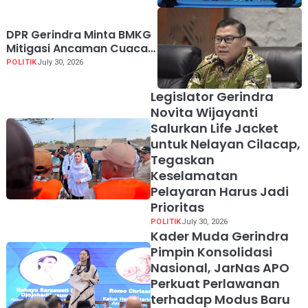
DPR Gerindra Minta BMKG
Mitigasi Ancaman Cuaca
Ekstrem El Nino
POLITIK
July 30, 2026
Legislator Gerindra
Novita Wijayanti
Salurkan Life Jacket
untuk Nelayan Cilacap,
Tegaskan
Keselamatan
Pelayaran Harus Jadi
Prioritas
POLITIK
July 30, 2026
Kader Muda Gerindra
Pimpin Konsolidasi
Nasional, JarNas APO
Perkuat Perlawanan
terhadap Modus Baru