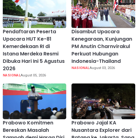
Pendaftaran Peserta
Disambut Upacara
Upacara HUT Ke-81
Kenegaraan, Kunjungan
Kemerdekaan RI di
PM Anutin Charnvirakul
Istana Merdeka Resmi
Perkuat Hubungan
Dibuka Hari Ini 5 Agustus
Indonesia-Thailand
2026
NASIONAL
August 03, 2026
NASIONAL
August 05, 2026
Prabowo Komitmen
Prabowo Jajal KA
Bereskan Masalah
Nusantara Explorer dari
Sampah demi Harga Diri
Batang ke Jakarta, Sapa