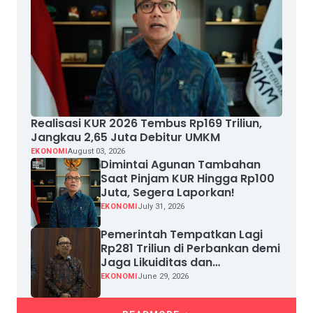
Realisasi KUR 2026 Tembus Rp169 Triliun,
Jangkau 2,65 Juta Debitur UMKM
EKONOMI
August 03, 2026
Dimintai Agunan Tambahan
Saat Pinjam KUR Hingga Rp100
Juta, Segera Laporkan!
EKONOMI
July 31, 2026
Pemerintah Tempatkan Lagi
Rp281 Triliun di Perbankan demi
Jaga Likuiditas dan
Pertumbuhan Kredit
EKONOMI
June 29, 2026