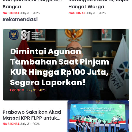
Bangsa
Hangat Warga
NASIONAL
July 31, 2026
NASIONAL
July 31, 2026
Rekomendasi
Dimintai Agunan
Tambahan Saat Pinjam
KUR Hingga Rp100 Juta,
Segera Laporkan!
EKONOMI
July 31, 2026
Prabowo Saksikan Akad
Massal KPR FLPP untuk
62.710 Penerima, dari Guru
NASIONAL
July 31, 2026
SD hingga Pengemudi Ojol