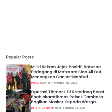
Popular Posts
Miliki Rekam Jejak Positif, Ratusan
Pedagang di Mataram Siap All Out
Menangkan Ganjar-Mahfud
POLITIK
Senin, November 06, 2023
Operasi Tibmask Di Krendang Barat
Bhabinkamtibmas Polsek Tambora
Bagikan Masker Kepada Warga
Pelanggar Prokes
BERITA DAERAH
Selasa, Februari 02, 2021