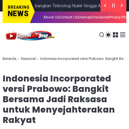
Fokus Kembangkan Teknologi Nuklir hingga AI
NASIONAL
AUGUST 0
BREAKING
NEWS
About Us
Contact Us
Sitemap
Disclaimer
Privacy Plic
Beranda
Nasional
Indonesia Incorporated versi Prabowo: Bangkit Bersama Jadi Raksasa untuk Menyejahterakan Rakyat
Indonesia Incorporated
versi Prabowo: Bangkit
Bersama Jadi Raksasa
untuk Menyejahterakan
Rakyat