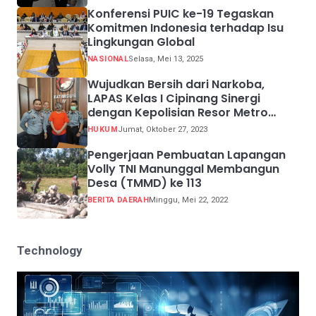
Konferensi PUIC ke-19 Tegaskan
Komitmen Indonesia terhadap Isu
Lingkungan Global
NASIONAL
Selasa, Mei 13, 2025
Wujudkan Bersih dari Narkoba,
LAPAS Kelas I Cipinang Sinergi
dengan Kepolisian Resor Metro
Jakarta Barat
HUKUM
Jumat, Oktober 27, 2023
Pengerjaan Pembuatan Lapangan
Volly TNI Manunggal Membangun
Desa (TMMD) ke 113
BERITA DAERAH
Minggu, Mei 22, 2022
Technology