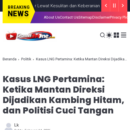
kan, Lahir Lewat Kesulitan dan Keberanian
NASIONAL
AUGUST 08,
BREAKING
NEWS
About Us
Contact Us
Sitemap
Disclaimer
Privacy Plic
Beranda
Politik
Kasus LNG Pertamina: Ketika Mantan Direksi Dijadikan Kambing Hitam, dan Politisi Cuci Tangan
Kasus LNG Pertamina:
Ketika Mantan Direksi
Dijadikan Kambing Hitam,
dan Politisi Cuci Tangan
Lk