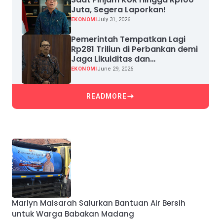
Juta, Segera Laporkan!
EKONOMI
July 31, 2026
Pemerintah Tempatkan Lagi
Rp281 Triliun di Perbankan demi
Jaga Likuiditas dan
Pertumbuhan Kredit
EKONOMI
June 29, 2026
READMORE
Marlyn Maisarah Salurkan Bantuan Air Bersih
untuk Warga Babakan Madang