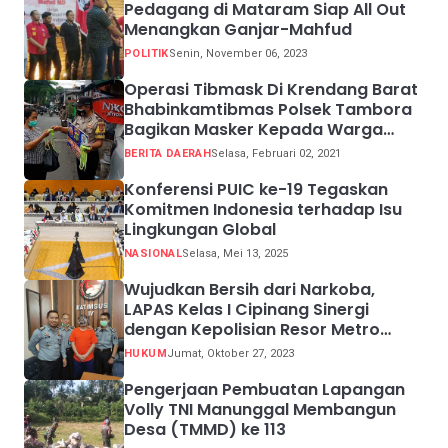
Pedagang di Mataram Siap All Out
Menangkan Ganjar-Mahfud
POLITIK
Senin, November 06, 2023
Operasi Tibmask Di Krendang Barat
Bhabinkamtibmas Polsek Tambora
Bagikan Masker Kepada Warga
Pelanggar Prokes
BERITA DAERAH
Selasa, Februari 02, 2021
Konferensi PUIC ke-19 Tegaskan
Komitmen Indonesia terhadap Isu
Lingkungan Global
NASIONAL
Selasa, Mei 13, 2025
Wujudkan Bersih dari Narkoba,
LAPAS Kelas I Cipinang Sinergi
dengan Kepolisian Resor Metro
Jakarta Barat
HUKUM
Jumat, Oktober 27, 2023
Pengerjaan Pembuatan Lapangan
Volly TNI Manunggal Membangun
Desa (TMMD) ke 113