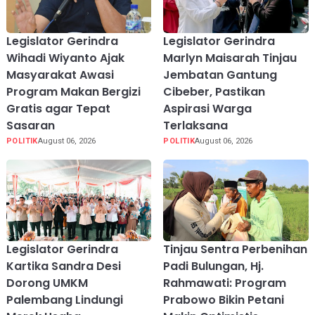
Legislator Gerindra
Legislator Gerindra
Wihadi Wiyanto Ajak
Marlyn Maisarah Tinjau
Masyarakat Awasi
Jembatan Gantung
Program Makan Bergizi
Cibeber, Pastikan
Gratis agar Tepat
Aspirasi Warga
Sasaran
Terlaksana
POLITIK
August 06, 2026
POLITIK
August 06, 2026
Legislator Gerindra
Tinjau Sentra Perbenihan
Kartika Sandra Desi
Padi Bulungan, Hj.
Dorong UMKM
Rahmawati: Program
Palembang Lindungi
Prabowo Bikin Petani