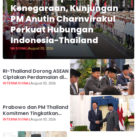
Kenegaraan, Kunjungan
PM Anutin Charnvirakul
Perkuat Hubungan
Indonesia-Thailand
NASIONAL
August 03, 2026
RI-Thailand Dorong ASEAN
Ciptakan Perdamaian di
Myanmar Lewat
INTERNASIONAL
August 03, 2026
Konsensus 5 Poin
Prabowo dan PM Thailand
Komitmen Tingkatkan
Perdagangan hingga USD
INTERNASIONAL
August 03, 2026
20 Miliar pada 2030