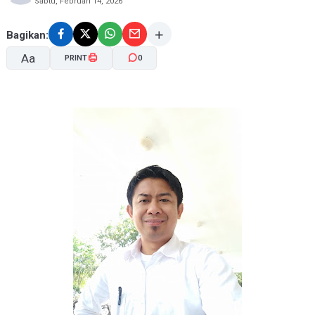
Sabtu, Februari 14, 2026
Bagikan:
Aa
PRINT
0
A-
A+