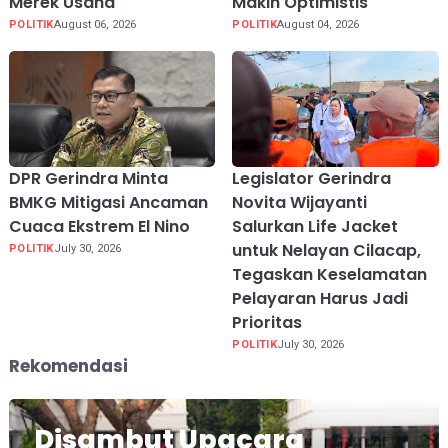
Merek Usaha
Makin Optimistis
POLITIK
August 06, 2026
POLITIK
August 04, 2026
DPR Gerindra Minta
Legislator Gerindra
BMKG Mitigasi Ancaman
Novita Wijayanti
Cuaca Ekstrem El Nino
Salurkan Life Jacket
untuk Nelayan Cilacap,
POLITIK
July 30, 2026
Tegaskan Keselamatan
Pelayaran Harus Jadi
Prioritas
POLITIK
July 30, 2026
Rekomendasi
Disambut Upacara