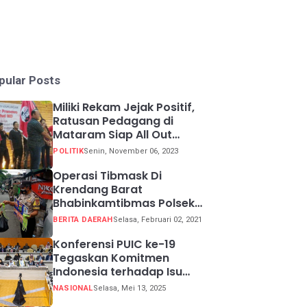
pular Posts
Miliki Rekam Jejak Positif,
Ratusan Pedagang di
Mataram Siap All Out
Menangkan Ganjar-Mahfud
POLITIK
Senin, November 06, 2023
Operasi Tibmask Di
Krendang Barat
Bhabinkamtibmas Polsek
Tambora Bagikan Masker
BERITA DAERAH
Selasa, Februari 02, 2021
Kepada Warga Pelanggar
Prokes
Konferensi PUIC ke-19
Tegaskan Komitmen
Indonesia terhadap Isu
Lingkungan Global
NASIONAL
Selasa, Mei 13, 2025