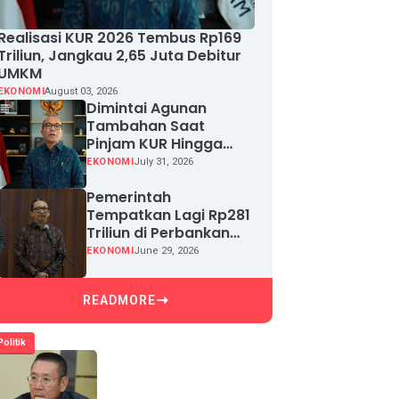
Realisasi KUR 2026 Tembus Rp169
Triliun, Jangkau 2,65 Juta Debitur
UMKM
EKONOMI
August 03, 2026
Dimintai Agunan
Tambahan Saat
Pinjam KUR Hingga
Rp100 Juta, Segera
EKONOMI
July 31, 2026
Laporkan!
Pemerintah
Tempatkan Lagi Rp281
Triliun di Perbankan
demi Jaga Likuiditas
EKONOMI
June 29, 2026
dan Pertumbuhan
Kredit
READMORE
Politik