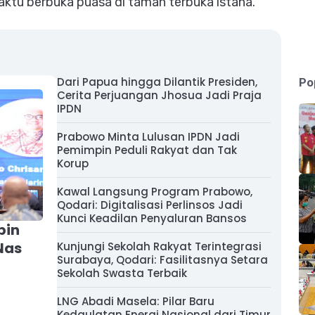
ktu berbuka puasa di taman terbuka istana.
Dari Papua hingga Dilantik Presiden,
Po
Cerita Perjuangan Jhosua Jadi Praja
IPDN
Prabowo Minta Lulusan IPDN Jadi
Pemimpin Peduli Rakyat dan Tak
Korup
Kawal Langsung Program Prabowo,
Qodari: Digitalisasi Perlinsos Jadi
Kunci Keadilan Penyaluran Bansos
pin
Nas
Kunjungi Sekolah Rakyat Terintegrasi
Surabaya, Qodari: Fasilitasnya Setara
Sekolah Swasta Terbaik
LNG Abadi Masela: Pilar Baru
Kedaulatan Energi Nasional dari Timur