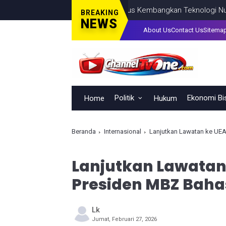
a Saing Indonesia, BRIN Fokus Kembangkan Teknologi Nuklir hingga
BREAKING
NEWS
About Us
Contact Us
Sitema
Politik
Ekonomi Bi
Home
Hukum
Beranda
Internasional
Lanjutkan Lawatan ke UEA
Lanjutkan Lawatan
Presiden MBZ Baha
Lk
Jumat, Februari 27, 2026