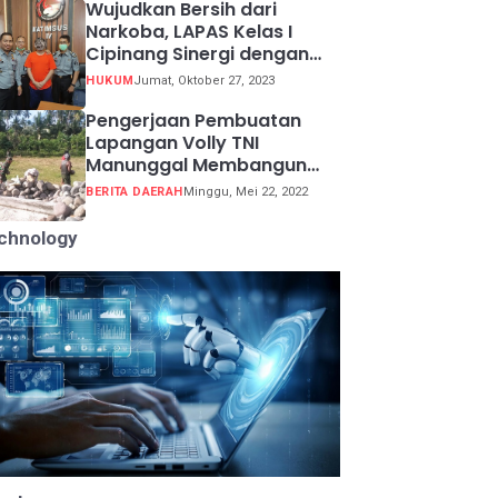
Wujudkan Bersih dari
Narkoba, LAPAS Kelas I
Cipinang Sinergi dengan
Kepolisian Resor Metro
HUKUM
Jumat, Oktober 27, 2023
Jakarta Barat
Pengerjaan Pembuatan
Lapangan Volly TNI
Manunggal Membangun
Desa (TMMD) ke 113
BERITA DAERAH
Minggu, Mei 22, 2022
chnology