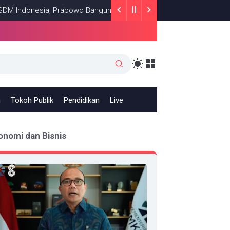
nesia, Prabowo Bangun Sekolah Unggulan hingga Undang Universita
h
Tokoh Publik
Pendidikan
Live
onomi dan Bisnis