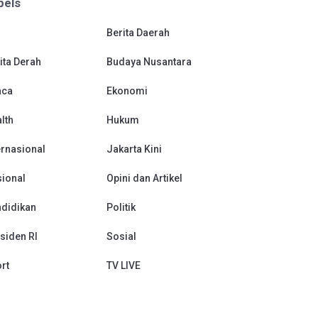
bels
Berita Daerah
ita Derah
Budaya Nusantara
aca
Ekonomi
lth
Hukum
ernasional
Jakarta Kini
ional
Opini dan Artikel
didikan
Politik
siden RI
Sosial
rt
TV LIVE