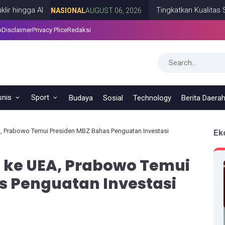
 AI
Tingkatkan Kualitas SDM Indo
NASIONAL
AUGUST 06, 2026
p
Disclaimer
Privacy Plice
Redaksi
snis
Sport
Budaya
Sosial
Technology
Berita Daera
, Prabowo Temui Presiden MBZ Bahas Penguatan Investasi
Ek
 ke UEA, Prabowo Temui
s Penguatan Investasi