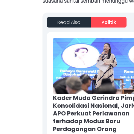
suasana santai sembari menunggu wa
Read Also
Politik
Kader Muda Gerindra Pim
Konsolidasi Nasional, Jar
APO Perkuat Perlawanan
terhadap Modus Baru
Perdagangan Orang