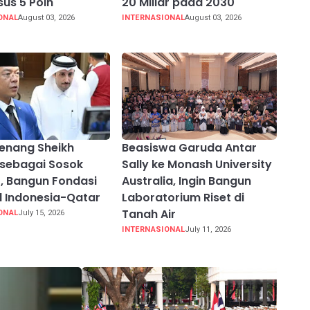
us 5 Poin
20 Miliar pada 2030
ONAL
August 03, 2026
INTERNASIONAL
August 03, 2026
enang Sheikh
Beasiswa Garuda Antar
sebagai Sosok
Sally ke Monash University
r, Bangun Fondasi
Australia, Ingin Bangun
al Indonesia-Qatar
Laboratorium Riset di
Tanah Air
ONAL
July 15, 2026
INTERNASIONAL
July 11, 2026