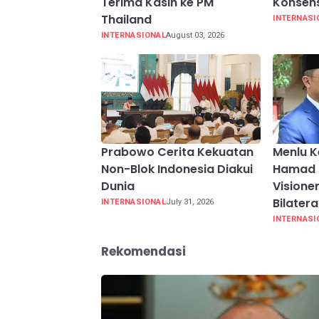
Terima Kasih ke PM
Konsens
Thailand
INTERNASI
INTERNASIONAL
August 03, 2026
Prabowo Cerita Kekuatan
Menlu K
Non-Blok Indonesia Diakui
Hamad 
Dunia
Visione
Bilater
INTERNASIONAL
July 31, 2026
INTERNASI
Rekomendasi