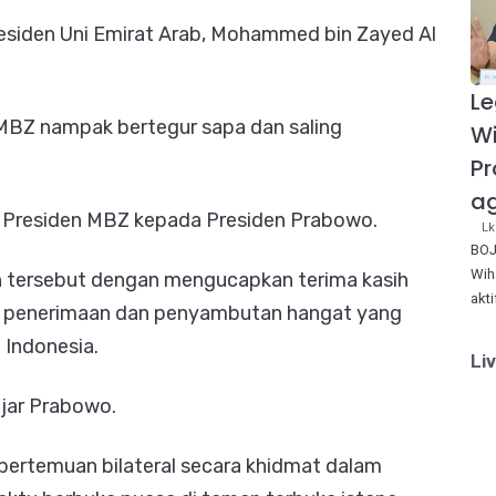
siden Uni Emirat Arab, Mohammed bin Zayed Al
Le
MBZ nampak bertegur sapa dan saling
W
Pr
ag
t Presiden MBZ kepada Presiden Prabowo.
Lk
BOJ
Wih
tersebut dengan mengucapkan terima kasih
akt
s penerimaan dan penyambutan hangat yang
 Indonesia.
Li
ujar Prabowo.
ertemuan bilateral secara khidmat dalam