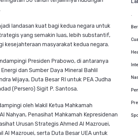
eringatan 50 tahun terjalinnya hubungan
La
.
.
adi landasan kuat bagi kedua negara untuk
Ber
rategis yang semakin luas, lebih substantif,
Cu
i kesejahteraan masyarakat kedua negara.
Hea
endampingi Presiden Prabowo, di antaranya
Int
 Energi dan Sumber Daya Mineral Bahlil
Nas
Indra Wijaya, Duta Besar RI untuk PEA Judha
dad (Persero) Sigit P. Santosa.
Pen
Pre
idampingi oleh Wakil Ketua Mahkamah
Al Nahyan, Penasihat Mahkamah Kepresidenan
Spo
ihat Urusan Strategis Ahmed Al Mazrouei,
ail Al Mazrouei, serta Duta Besar UEA untuk