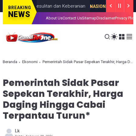
r Lewat Kesulitan dan Keberanian
NASIONAL
AUGUST 08, 2026
BREAKING
NEWS
About Us
Contact Us
Sitemap
Disclaimer
Privacy Plic
Beranda
Ekonomi
Pemerintah Sidak Pasar Sepekan Terakhir, Harga Daging Hingga Cabai Terpantau Turun*
Pemerintah Sidak Pasar
Sepekan Terakhir, Harga
Daging Hingga Cabai
Terpantau Turun*
Lk