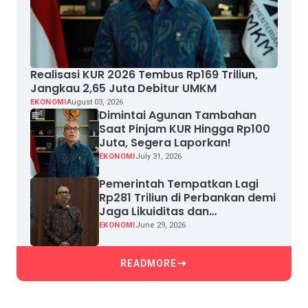
Realisasi KUR 2026 Tembus Rp169 Triliun,
Jangkau 2,65 Juta Debitur UMKM
EKONOMI
August 03, 2026
Dimintai Agunan Tambahan
Saat Pinjam KUR Hingga Rp100
Juta, Segera Laporkan!
EKONOMI
July 31, 2026
Pemerintah Tempatkan Lagi
Rp281 Triliun di Perbankan demi
Jaga Likuiditas dan
Pertumbuhan Kredit
EKONOMI
June 29, 2026
READMORE