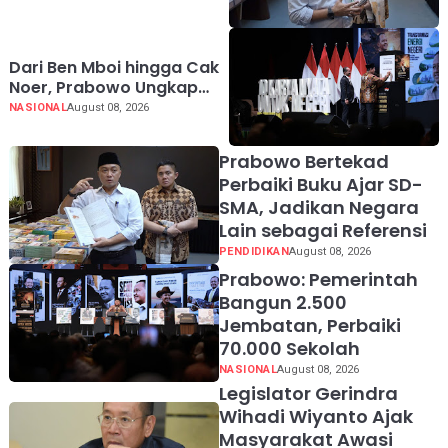
sebagai Referensi
Dari Ben Mboi hingga Cak
Noer, Prabowo Ungkap
Makna Kepemimpinan:
NASIONAL
August 08, 2026
Bekerja, Cintai Rakyat &
Gunakan Akal Sehat
Prabowo Bertekad
Perbaiki Buku Ajar SD-
SMA, Jadikan Negara
Lain sebagai Referensi
PENDIDIKAN
August 08, 2026
Prabowo: Pemerintah
Bangun 2.500
Jembatan, Perbaiki
70.000 Sekolah
NASIONAL
August 08, 2026
Legislator Gerindra
Wihadi Wiyanto Ajak
Masyarakat Awasi