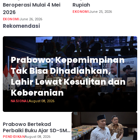
Beroperasi Mulai 4 Mei
Rupiah
2026
EKONOMI
June 25, 2026
EKONOMI
June 26, 2026
Rekomendasi
Prabowo: Kepemimpinan
Tak Bisa Dihadiahkan,
Lahir Lewat Kesulitan dan
Keberanian
NASIONAL
August 08, 2026
Prabowo Bertekad
Perbaiki Buku Ajar SD-SMA,
Jadikan Negara Lain
PENDIDIKAN
August 08, 2026