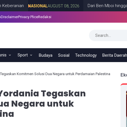
ian
Dari Ben Mboi hingga Cak Noe
NASIONAL
AUGUST 08, 2026
p
Disclaimer
Privacy Plice
Redaksi
snis
Sport
Budaya
Sosial
Technology
Berita Daera
 Tegaskan Komitmen Solusi Dua Negara untuk Perdamaian Palestina
Ek
Yordania Tegaskan
ua Negara untuk
ina