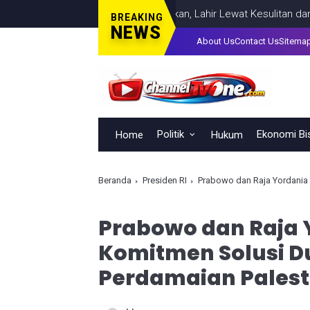
impinan Tak Bisa Dihadiahkan, Lahir Lewat Kesulitan dan Keberan
BREAKING
NEWS
About Us
Contact Us
Sitema
Politik
Ekonomi Bi
Home
Hukum
Beranda
Presiden RI
Prabowo dan Raja Yordania
Prabowo dan Raja 
Komitmen Solusi D
Perdamaian Palest