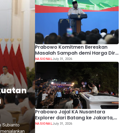
Prabowo Komitmen Bereskan
Masalah Sampah demi Harga Diri
Bangsa
NASIONAL
July 31, 2026
kuatan
a
Prabowo Jajal KA Nusantara
Explorer dari Batang ke Jakarta,
Sapa Hangat Warga
NASIONAL
July 31, 2026
o Subianto
 menjalankan