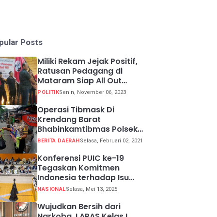
pular Posts
Miliki Rekam Jejak Positif,
Ratusan Pedagang di
Mataram Siap All Out
Menangkan Ganjar-Mahfud
POLITIK
Senin, November 06, 2023
Operasi Tibmask Di
Krendang Barat
Bhabinkamtibmas Polsek
Tambora Bagikan Masker
BERITA DAERAH
Selasa, Februari 02, 2021
Kepada Warga Pelanggar
Prokes
Konferensi PUIC ke-19
Tegaskan Komitmen
Indonesia terhadap Isu
Lingkungan Global
NASIONAL
Selasa, Mei 13, 2025
Wujudkan Bersih dari
Narkoba, LAPAS Kelas I