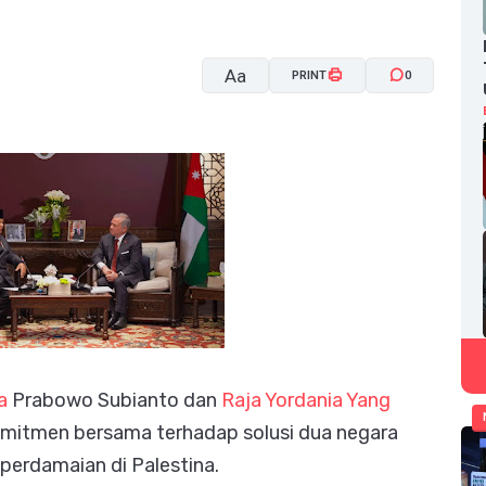
Aa
PRINT
0
A-
A+
a
Prabowo Subianto dan
Raja Yordania Yang
itmen bersama terhadap solusi dua negara
perdamaian di Palestina.