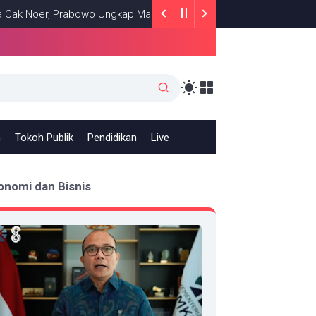
r, Prabowo Ungkap Makna Kepemimpinan: Bekerja, Cintai Rakyat & 
h
Tokoh Publik
Pendidikan
Live
onomi dan Bisnis