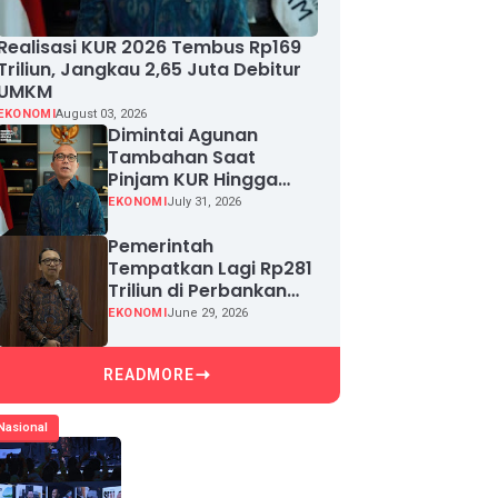
Realisasi KUR 2026 Tembus Rp169
Triliun, Jangkau 2,65 Juta Debitur
UMKM
EKONOMI
August 03, 2026
Dimintai Agunan
Tambahan Saat
Pinjam KUR Hingga
Rp100 Juta, Segera
EKONOMI
July 31, 2026
Laporkan!
Pemerintah
Tempatkan Lagi Rp281
Triliun di Perbankan
demi Jaga Likuiditas
EKONOMI
June 29, 2026
dan Pertumbuhan
Kredit
READMORE
Nasional