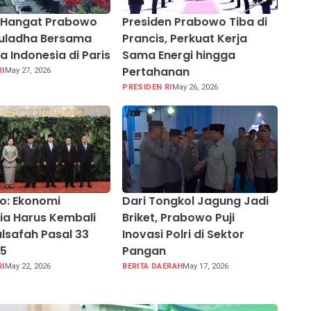
Hangat Prabowo
Presiden Prabowo Tiba di
duladha Bersama
Prancis, Perkuat Kerja
a Indonesia di Paris
Sama Energi hingga
Pertahanan
RI
May 27, 2026
PRESIDEN RI
May 26, 2026
o: Ekonomi
Dari Tongkol Jagung Jadi
ia Harus Kembali
Briket, Prabowo Puji
lsafah Pasal 33
Inovasi Polri di Sektor
45
Pangan
RI
May 22, 2026
BERITA DAERAH
May 17, 2026