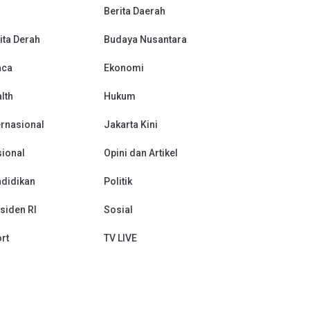
Berita Daerah
ita Derah
Budaya Nusantara
aca
Ekonomi
lth
Hukum
ernasional
Jakarta Kini
ional
Opini dan Artikel
didikan
Politik
siden RI
Sosial
rt
TV LIVE