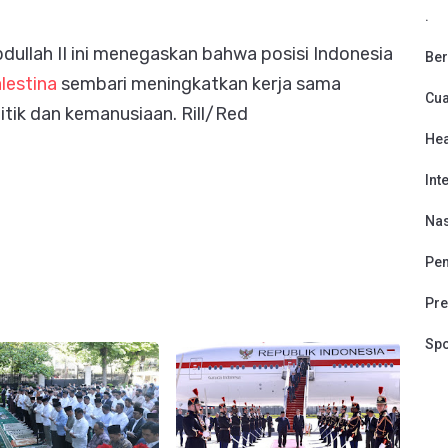
.
llah II ini menegaskan bahwa posisi Indonesia
Ber
alestina
sembari meningkatkan kerja sama
Cu
litik dan kemanusiaan. Rill/Red
Hea
Int
Nas
Pen
Pre
Spo