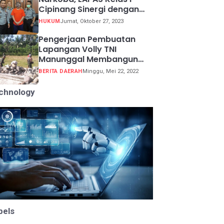
Cipinang Sinergi dengan
Kepolisian Resor Metro
HUKUM
Jumat, Oktober 27, 2023
Jakarta Barat
Pengerjaan Pembuatan
Lapangan Volly TNI
Manunggal Membangun
Desa (TMMD) ke 113
BERITA DAERAH
Minggu, Mei 22, 2022
chnology
bels