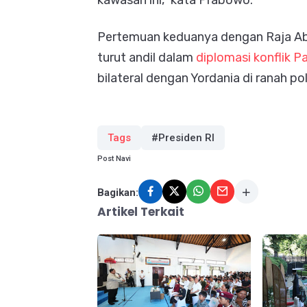
kawasan ini,” kata Prabowo.
Pertemuan keduanya dengan Raja Abdu
turut andil dalam
diplomasi konflik P
bilateral dengan Yordania di ranah po
Tags
#Presiden RI
Post Navi
Bagikan:
Artikel Terkait