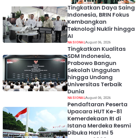
Tingkatkan Daya Saing
Indonesia, BRIN Fokus
Kembangkan
Teknologi Nuklir hingga
AI
NASIONAL
August 06, 2026
Tingkatkan Kualitas
SDM Indonesia,
Prabowo Bangun
Sekolah Unggulan
hingga Undang
Universitas Terbaik
Dunia
NASIONAL
August 06, 2026
Pendaftaran Peserta
Upacara HUT Ke-81
Kemerdekaan RI di
Istana Merdeka Resmi
Dibuka Hari Ini 5