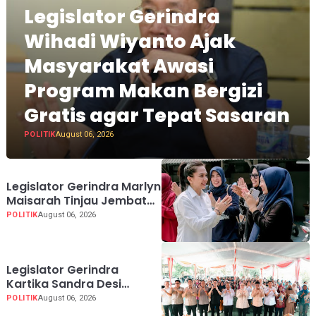
Legislator Gerindra
Wihadi Wiyanto Ajak
Masyarakat Awasi
Program Makan Bergizi
Gratis agar Tepat Sasaran
POLITIK
August 06, 2026
Legislator Gerindra Marlyn
Maisarah Tinjau Jembatan
Gantung Cibeber,
POLITIK
August 06, 2026
Pastikan Aspirasi Warga
Terlaksana
Legislator Gerindra
Kartika Sandra Desi
Dorong UMKM Palembang
POLITIK
August 06, 2026
Lindungi Merek Usaha