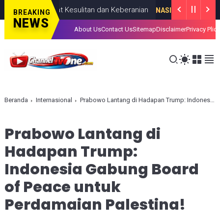
Lahir Lewat Kesulitan dan Keberanian
NASIONAL
AUGUST 08, 2026
BREAKING
NEWS
About Us
Contact Us
Sitemap
Disclaimer
Privacy Plic
Beranda
Internasional
Prabowo Lantang di Hadapan Trump: Indonesia Gabung Board of Peace untuk Perdamaian Palestina!
Prabowo Lantang di
Hadapan Trump:
Indonesia Gabung Board
of Peace untuk
Perdamaian Palestina!