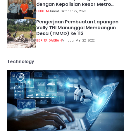
dengan Kepolisian Resor Metro
Jakarta Barat
HUKUM
Jumat, Oktober 27, 2023
Pengerjaan Pembuatan Lapangan
Volly TNI Manunggal Membangun
Desa (TMMD) ke 113
BERITA DAERAH
Minggu, Mei 22, 2022
Technology