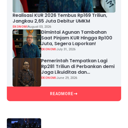
Realisasi KUR 2026 Tembus Rp169 Triliun,
Jangkau 2,65 Juta Debitur UMKM
EKONOMI
August 03, 2026
Dimintai Agunan Tambahan
Saat Pinjam KUR Hingga Rp100
Juta, Segera Laporkan!
EKONOMI
July 31, 2026
Pemerintah Tempatkan Lagi
Rp281 Triliun di Perbankan demi
Jaga Likuiditas dan
Pertumbuhan Kredit
EKONOMI
June 29, 2026
READMORE