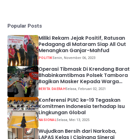
Popular Posts
Miliki Rekam Jejak Positif, Ratusan
Pedagang di Mataram Siap All Out
Menangkan Ganjar-Mahfud
POLITIK
Senin, November 06, 2023
Operasi Tibmask Di Krendang Barat
Bhabinkamtibmas Polsek Tambora
Bagikan Masker Kepada Warga
Pelanggar Prokes
BERITA DAERAH
Selasa, Februari 02, 2021
Konferensi PUIC ke-19 Tegaskan
Komitmen Indonesia terhadap Isu
Lingkungan Global
NASIONAL
Selasa, Mei 13, 2025
Wujudkan Bersih dari Narkoba,
LAPAS Kelas I Cipinang Sinergi