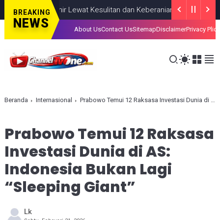
hkan, Lahir Lewat Kesulitan dan Keberanian
NASIONAL
AUGUST 0
BREAKING
NEWS
About Us
Contact Us
Sitemap
Disclaimer
Privacy Plic
Beranda
Internasional
Prabowo Temui 12 Raksasa Investasi Dunia di AS: Indonesia Bukan Lagi “Sleeping Giant”
Prabowo Temui 12 Raksasa
Investasi Dunia di AS:
Indonesia Bukan Lagi
“Sleeping Giant”
Lk