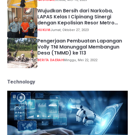
Wujudkan Bersih dari Narkoba,
LAPAS Kelas I Cipinang Sinergi
dengan Kepolisian Resor Metro
Jakarta Barat
HUKUM
Jumat, Oktober 27, 2023
Pengerjaan Pembuatan Lapangan
Volly TNI Manunggal Membangun
Desa (TMMD) ke 113
BERITA DAERAH
Minggu, Mei 22, 2022
Technology