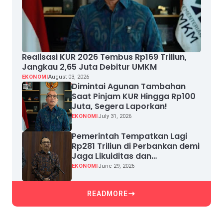
Realisasi KUR 2026 Tembus Rp169 Triliun,
Jangkau 2,65 Juta Debitur UMKM
EKONOMI
August 03, 2026
Dimintai Agunan Tambahan
Saat Pinjam KUR Hingga Rp100
Juta, Segera Laporkan!
EKONOMI
July 31, 2026
Pemerintah Tempatkan Lagi
Rp281 Triliun di Perbankan demi
Jaga Likuiditas dan
Pertumbuhan Kredit
EKONOMI
June 29, 2026
READMORE