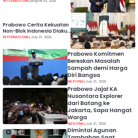
Perdagangan hingga USD
INTERNASIONAL
August 03, 2026
20 Miliar pada 2030
Prabowo Cerita Kekuatan
Non-Blok Indonesia Diakui
Dunia
INTERNASIONAL
July 31, 2026
Prabowo Komitmen
Bereskan Masalah
Sampah demi Harga
Diri Bangsa
NASIONAL
July 31, 2026
Prabowo Jajal KA
Nusantara Explorer
dari Batang ke
Jakarta, Sapa Hangat
Warga
NASIONAL
July 31, 2026
Dimintai Agunan
Tambahan Saat