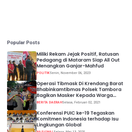
Popular Posts
Miliki Rekam Jejak Positif, Ratusan
Pedagang di Mataram Siap All Out
Menangkan Ganjar-Mahfud
POLITIK
Senin, November 06, 2023
Operasi Tibmask Di Krendang Barat
Bhabinkamtibmas Polsek Tambora
Bagikan Masker Kepada Warga
Pelanggar Prokes
BERITA DAERAH
Selasa, Februari 02, 2021
Konferensi PUIC ke-19 Tegaskan
Komitmen Indonesia terhadap Isu
Lingkungan Global
NASIONAL
Selasa, Mei 13, 2025