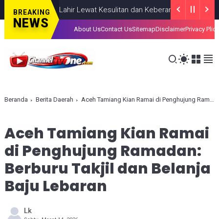
diahkan, Lahir Lewat Kesulitan dan Keberanian
NASIONAL
AUGUST
BREAKING
NEWS
About Us
Contact Us
Sitemap
Disclaimer
Privacy Plic
Beranda
Berita Daerah
Aceh Tamiang Kian Ramai di Penghujung Ramadan: Berburu Takjil dan Belanja Baju Lebaran
Aceh Tamiang Kian Ramai
di Penghujung Ramadan:
Berburu Takjil dan Belanja
Baju Lebaran
Lk