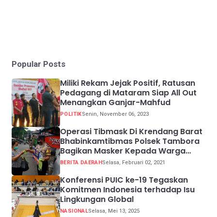
Popular Posts
Miliki Rekam Jejak Positif, Ratusan
Pedagang di Mataram Siap All Out
Menangkan Ganjar-Mahfud
POLITIK
Senin, November 06, 2023
Operasi Tibmask Di Krendang Barat
Bhabinkamtibmas Polsek Tambora
Bagikan Masker Kepada Warga
Pelanggar Prokes
BERITA DAERAH
Selasa, Februari 02, 2021
Konferensi PUIC ke-19 Tegaskan
Komitmen Indonesia terhadap Isu
Lingkungan Global
NASIONAL
Selasa, Mei 13, 2025