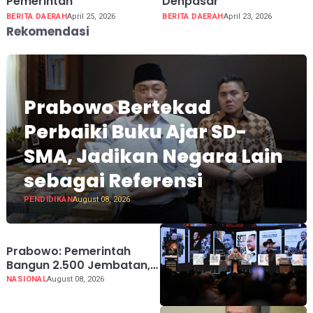
Pemerintah
Denpasar
BERITA DAERAH
April 25, 2026
BERITA DAERAH
April 23, 2026
Rekomendasi
Prabowo Bertekad
Perbaiki Buku Ajar SD-
SMA, Jadikan Negara Lain
sebagai Referensi
PENDIDIKAN
August 08, 2026
Prabowo: Pemerintah
Bangun 2.500 Jembatan,
Perbaiki 70.000 Sekolah
NASIONAL
August 08, 2026