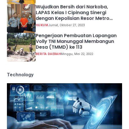
Wujudkan Bersih dari Narkoba,
LAPAS Kelas I Cipinang Sinergi
dengan Kepolisian Resor Metro
Jakarta Barat
HUKUM
Jumat, Oktober 27, 2023
Pengerjaan Pembuatan Lapangan
Volly TNI Manunggal Membangun
Desa (TMMD) ke 113
BERITA DAERAH
Minggu, Mei 22, 2022
Technology