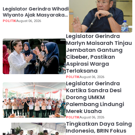
Legislator Gerindra Wihadi
Wiyanto Ajak Masyarakat
Awasi Program Makan
POLITIK
August 06, 2026
Bergizi Gratis agar Tepat
Sasaran
Legislator Gerindra
Marlyn Maisarah Tinjau
Jembatan Gantung
Cibeber, Pastikan
Aspirasi Warga
Terlaksana
POLITIK
August 06, 2026
Legislator Gerindra
Kartika Sandra Desi
Dorong UMKM
Palembang Lindungi
Merek Usaha
POLITIK
August 06, 2026
Tingkatkan Daya Saing
Indonesia, BRIN Fokus