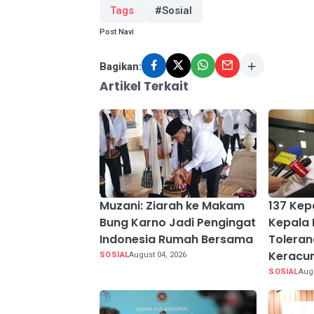
Tags
#Sosial
Post Navi
Bagikan:
Artikel Terkait
Muzani: Ziarah ke Makam
137 Kep
Bung Karno Jadi Pengingat
Kepala
Indonesia Rumah Bersama
Toleran
Keracu
SOSIAL
August 04, 2026
SOSIAL
Augu