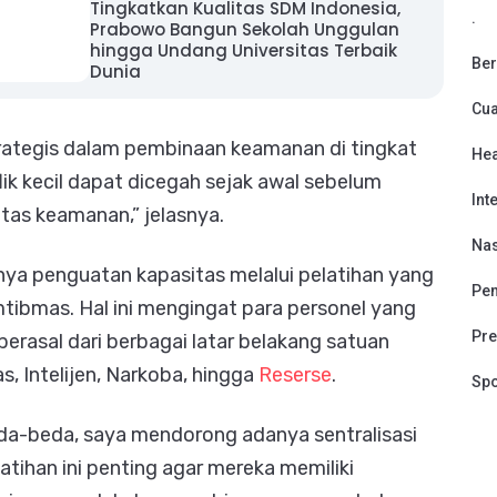
Tingkatkan Kualitas SDM Indonesia,
.
Prabowo Bangun Sekolah Unggulan
hingga Undang Universitas Terbaik
Ber
Dunia
Cu
rategis dalam pembinaan keamanan di tingkat
Hea
lik kecil dapat dicegah sejak awal sebelum
Int
as keamanan,” jelasnya.
Nas
nya penguatan kapasitas melalui pelatihan yang
Pen
mtibmas. Hal ini mengingat para personel yang
Pre
rasal dari berbagai latar belakang satuan
as, Intelijen, Narkoba, hingga
Reserse
.
Spo
eda-beda, saya mendorong adanya sentralisasi
tihan ini penting agar mereka memiliki