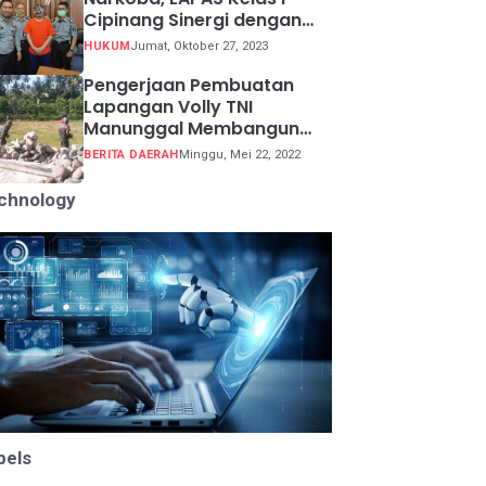
Cipinang Sinergi dengan
Kepolisian Resor Metro
HUKUM
Jumat, Oktober 27, 2023
Jakarta Barat
Pengerjaan Pembuatan
Lapangan Volly TNI
Manunggal Membangun
Desa (TMMD) ke 113
BERITA DAERAH
Minggu, Mei 22, 2022
chnology
bels