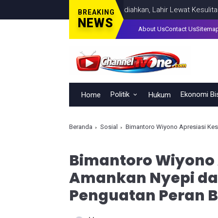
Kepemimpinan Tak Bisa Dihadiahkan, Lahir Lewat Kesulitan dan Ke
BREAKING
NEWS
About Us
Contact Us
Sitema
Politik
Ekonomi Bi
Home
Hukum
Beranda
Sosial
Bimantoro Wiyono Apresiasi Kesiapan P
Bimantoro Wiyono A
Amankan Nyepi dan 
Penguatan Peran 