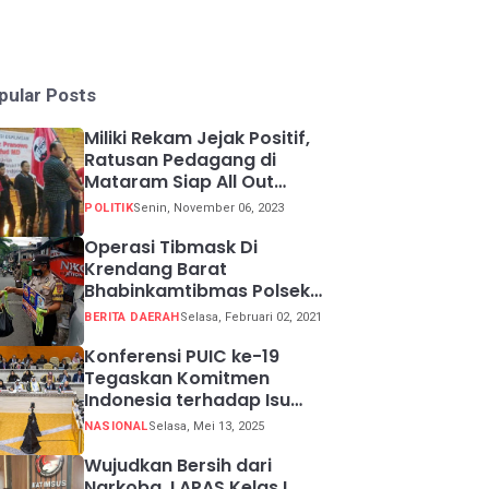
pular Posts
Miliki Rekam Jejak Positif,
Ratusan Pedagang di
Mataram Siap All Out
Menangkan Ganjar-Mahfud
POLITIK
Senin, November 06, 2023
Operasi Tibmask Di
Krendang Barat
Bhabinkamtibmas Polsek
Tambora Bagikan Masker
BERITA DAERAH
Selasa, Februari 02, 2021
Kepada Warga Pelanggar
Prokes
Konferensi PUIC ke-19
Tegaskan Komitmen
Indonesia terhadap Isu
Lingkungan Global
NASIONAL
Selasa, Mei 13, 2025
Wujudkan Bersih dari
Narkoba, LAPAS Kelas I