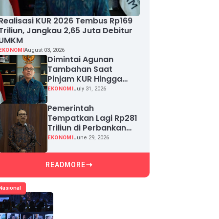
Realisasi KUR 2026 Tembus Rp169
Triliun, Jangkau 2,65 Juta Debitur
UMKM
EKONOMI
August 03, 2026
Dimintai Agunan
Tambahan Saat
Pinjam KUR Hingga
Rp100 Juta, Segera
EKONOMI
July 31, 2026
Laporkan!
Pemerintah
Tempatkan Lagi Rp281
Triliun di Perbankan
demi Jaga Likuiditas
EKONOMI
June 29, 2026
dan Pertumbuhan
Kredit
READMORE
Nasional