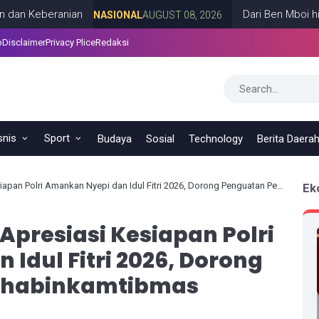
beranian
Dari Ben Mboi hingga Ca
NASIONAL
AUGUST 08, 2026
p
Disclaimer
Privacy Plice
Redaksi
snis
Sport
Budaya
Sosial
Technology
Berita Daera
olri Amankan Nyepi dan Idul Fitri 2026, Dorong Penguatan Peran Bhabinkamtibmas
Ek
presiasi Kesiapan Polri
Idul Fitri 2026, Dorong
Bhabinkamtibmas