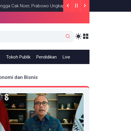
k Noer, Prabowo Ungkap Makna Kepemimpinan: Bekerja, Cintai Raky
h
Tokoh Publik
Pendidikan
Live
onomi dan Bisnis