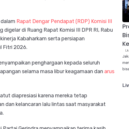
o dalam
Rapat Dengar Pendapat (RDP) Komisi III
P
digelar di Ruang Rapat Komisi III DPR RI, Rabu
Bi
kinerja Kabaharkam serta persiapan
Ke
 Fitri 2026.
Lk
Jak
enyampaikan penghargaan kepada seluruh
men
bis
i lapangan selama masa libur keagamaan dan
arus
Li
atut diapresiasi karena mereka tetap
dan kelancaran lalu lintas saat masyarakat
a.
si Partai Gerindra menyampaikan terima kasih