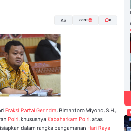
Aa
PRINT
0
A-
A+
ari
Fraksi Partai Gerindra
, Bimantoro Wiyono, S.H.,
ran
Polri
, khususnya
Kabaharkam Polri
, atas
 disiapkan dalam rangka pengamanan
Hari Raya