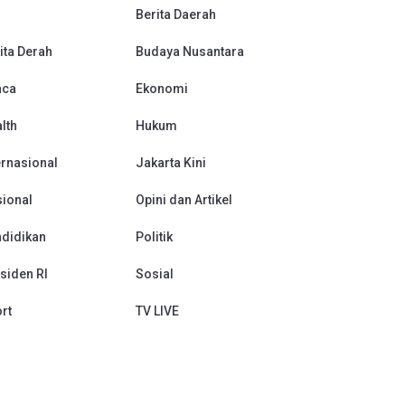
Berita Daerah
ita Derah
Budaya Nusantara
aca
Ekonomi
lth
Hukum
ernasional
Jakarta Kini
ional
Opini dan Artikel
didikan
Politik
siden RI
Sosial
rt
TV LIVE