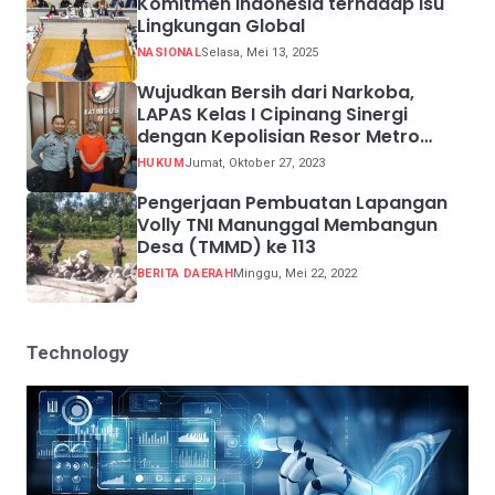
Komitmen Indonesia terhadap Isu
Lingkungan Global
NASIONAL
Selasa, Mei 13, 2025
Wujudkan Bersih dari Narkoba,
LAPAS Kelas I Cipinang Sinergi
dengan Kepolisian Resor Metro
Jakarta Barat
HUKUM
Jumat, Oktober 27, 2023
Pengerjaan Pembuatan Lapangan
Volly TNI Manunggal Membangun
Desa (TMMD) ke 113
BERITA DAERAH
Minggu, Mei 22, 2022
Technology