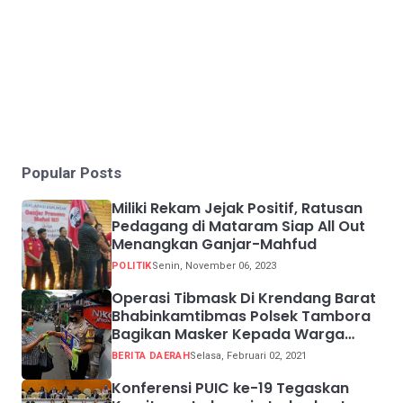
Popular Posts
Miliki Rekam Jejak Positif, Ratusan
Pedagang di Mataram Siap All Out
Menangkan Ganjar-Mahfud
POLITIK
Senin, November 06, 2023
Operasi Tibmask Di Krendang Barat
Bhabinkamtibmas Polsek Tambora
Bagikan Masker Kepada Warga
Pelanggar Prokes
BERITA DAERAH
Selasa, Februari 02, 2021
Konferensi PUIC ke-19 Tegaskan