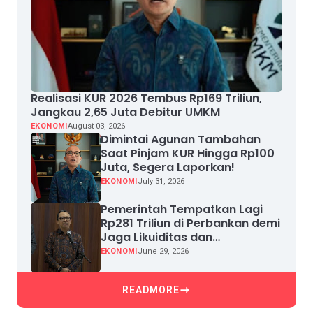
Realisasi KUR 2026 Tembus Rp169 Triliun,
Jangkau 2,65 Juta Debitur UMKM
EKONOMI
August 03, 2026
Dimintai Agunan Tambahan
Saat Pinjam KUR Hingga Rp100
Juta, Segera Laporkan!
EKONOMI
July 31, 2026
Pemerintah Tempatkan Lagi
Rp281 Triliun di Perbankan demi
Jaga Likuiditas dan
Pertumbuhan Kredit
EKONOMI
June 29, 2026
READMORE