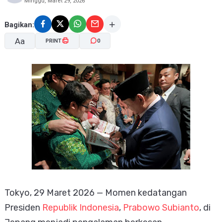
Minggu, Maret 29, 2026
Bagikan:
Aa
PRINT
0
A-
A+
Tokyo, 29 Maret 2026 — Momen kedatangan
Presiden
Republik Indonesia
,
Prabowo Subianto
, di