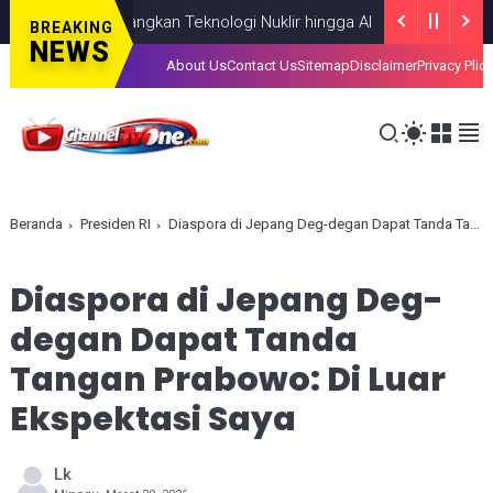
kus Kembangkan Teknologi Nuklir hingga AI
NASIONAL
AUGUST 06,
BREAKING
NEWS
About Us
Contact Us
Sitemap
Disclaimer
Privacy Plic
Beranda
Presiden RI
Diaspora di Jepang Deg-degan Dapat Tanda Tangan Prabowo: Di Luar Ekspektasi Saya
Diaspora di Jepang Deg-
degan Dapat Tanda
Tangan Prabowo: Di Luar
Ekspektasi Saya
Lk