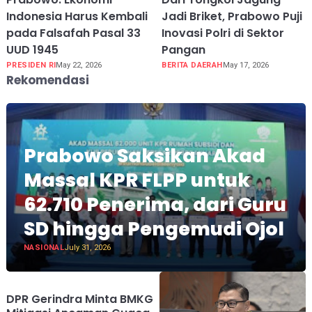
Indonesia Harus Kembali
Jadi Briket, Prabowo Puji
pada Falsafah Pasal 33
Inovasi Polri di Sektor
UUD 1945
Pangan
PRESIDEN RI
May 22, 2026
BERITA DAERAH
May 17, 2026
Rekomendasi
Prabowo Saksikan Akad
Massal KPR FLPP untuk
62.710 Penerima, dari Guru
SD hingga Pengemudi Ojol
NASIONAL
July 31, 2026
DPR Gerindra Minta BMKG