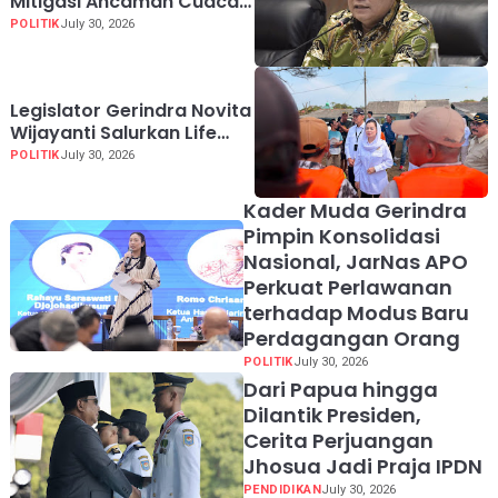
Mitigasi Ancaman Cuaca
Ekstrem El Nino
POLITIK
July 30, 2026
Legislator Gerindra Novita
Wijayanti Salurkan Life
Jacket untuk Nelayan
POLITIK
July 30, 2026
Cilacap, Tegaskan
Keselamatan Pelayaran
Kader Muda Gerindra
Harus Jadi Prioritas
Pimpin Konsolidasi
Nasional, JarNas APO
Perkuat Perlawanan
terhadap Modus Baru
Perdagangan Orang
POLITIK
July 30, 2026
Dari Papua hingga
Dilantik Presiden,
Cerita Perjuangan
Jhosua Jadi Praja IPDN
PENDIDIKAN
July 30, 2026