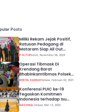
pular Posts
Miliki Rekam Jejak Positif,
Ratusan Pedagang di
Mataram Siap All Out
Menangkan Ganjar-Mahfud
POLITIK
Senin, November 06, 2023
Operasi Tibmask Di
Krendang Barat
Bhabinkamtibmas Polsek
Tambora Bagikan Masker
BERITA DAERAH
Selasa, Februari 02, 2021
Kepada Warga Pelanggar
Prokes
Konferensi PUIC ke-19
Tegaskan Komitmen
Indonesia terhadap Isu
Lingkungan Global
NASIONAL
Selasa, Mei 13, 2025