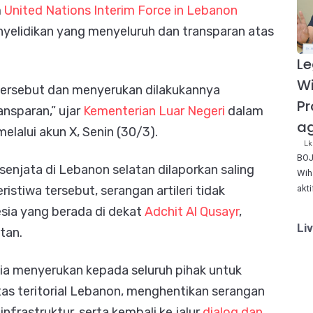
m
United Nations Interim Force in Lebanon
nyelidikan yang menyeluruh dan transparan atas
Le
W
tersebut dan menyerukan dilakukannya
Pr
nsparan,” ujar
Kementerian Luar Negeri
dalam
ag
lalui akun X, Senin (30/3).
Lk
BOJ
enjata di Lebanon selatan dilaporkan saling
Wih
akt
stiwa tersebut, serangan artileri tidak
sia yang berada di dekat
Adchit Al Qusayr
,
Li
tan.
sia menyerukan kepada seluruh pihak untuk
as teritorial Lebanon, menghentikan serangan
frastruktur, serta kembali ke jalur
dialog dan