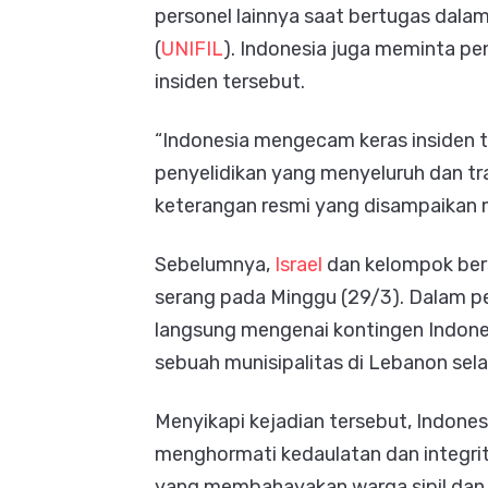
personel lainnya saat bertugas dala
(
UNIFIL
). Indonesia juga meminta pe
insiden tersebut.
“Indonesia mengecam keras insiden 
penyelidikan yang menyeluruh dan tra
keterangan resmi yang disampaikan me
Sebelumnya,
Israel
dan kelompok bers
serang pada Minggu (29/3). Dalam peri
langsung mengenai kontingen Indone
sebuah munisipalitas di Lebanon sela
Menyikapi kejadian tersebut, Indone
menghormati kedaulatan dan integrit
yang membahayakan warga sipil dan in