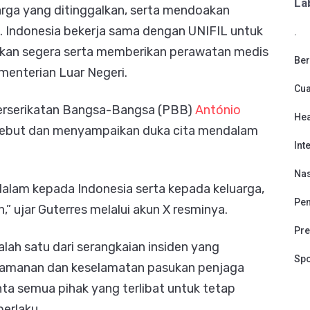
La
rga yang ditinggalkan, serta mendoakan
a. Indonesia bekerja sama dengan UNIFIL untuk
.
kukan segera serta memberikan perawatan medis
Ber
ementerian Luar Negeri.
Cu
 Perserikatan Bangsa-Bangsa (PBB)
António
Hea
rsebut dan menyampaikan duka cita mendalam
Int
Nas
lam kepada Indonesia serta kepada keluarga,
Pen
,” ujar Guterres melalui akun X resminya.
Pre
lah satu dari serangkaian insiden yang
Spo
amanan dan keselamatan pasukan penjaga
nta semua pihak yang terlibat untuk tetap
erlaku.