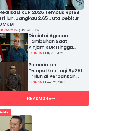
Realisasi KUR 2026 Tembus Rp169
Triliun, Jangkau 2,65 Juta Debitur
UMKM
EKONOMI
August 03, 2026
Dimintai Agunan
Tambahan Saat
Pinjam KUR Hingga
Rp100 Juta, Segera
EKONOMI
July 31, 2026
Laporkan!
Pemerintah
Tempatkan Lagi Rp281
Triliun di Perbankan
demi Jaga Likuiditas
EKONOMI
June 29, 2026
dan Pertumbuhan
Kredit
READMORE
Politik