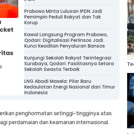
Prabowo Minta Lulusan IPDN Jadi
Pemimpin Peduli Rakyat dan Tak
a
Korup
acket
Kawal Langsung Program Prabowo,
Qodari: Digitalisasi Perlinsos Jadi
Kunci Keadilan Penyaluran Bansos
ritas
Kunjungi Sekolah Rakyat Terintegrasi
Surabaya, Qodari: Fasilitasnya Setara
Te
di
Sekolah Swasta Terbaik
LNG Abadi Masela: Pilar Baru
Kedaulatan Energi Nasional dari Timur
Indonesia
ikan penghormatan setinggi-tingginya atas
agi perdamaian dan keamanan internasional.