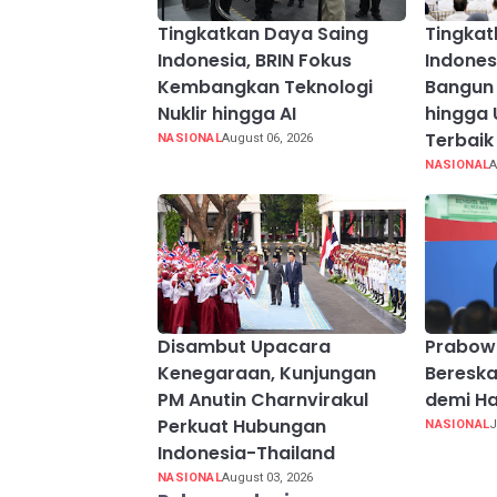
Tingkatkan Daya Saing
Tingkat
Indonesia, BRIN Fokus
Indones
Kembangkan Teknologi
Bangun 
Nuklir hingga AI
hingga 
Terbaik
NASIONAL
August 06, 2026
NASIONAL
A
Disambut Upacara
Prabow
Kenegaraan, Kunjungan
Beresk
PM Anutin Charnvirakul
demi Ha
Perkuat Hubungan
NASIONAL
J
Indonesia-Thailand
NASIONAL
August 03, 2026