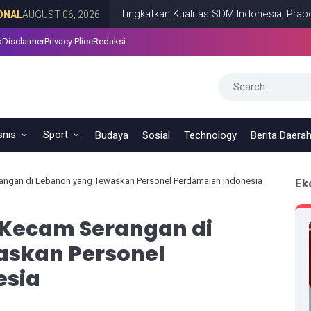
Tingkatkan Kualitas SDM Indonesia, Prabowo Bang
ST 06, 2026
p
Disclaimer
Privacy Plice
Redaksi
snis
Sport
Budaya
Sosial
Technology
Berita Daera
angan di Lebanon yang Tewaskan Personel Perdamaian Indonesia
Ek
 Kecam Serangan di
askan Personel
esia