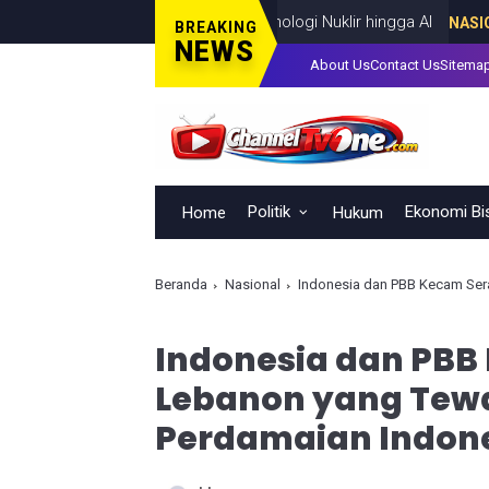
BRIN Fokus Kembangkan Teknologi Nuklir hingga AI
NASIONAL
AUGU
BREAKING
NEWS
About Us
Contact Us
Sitema
Politik
Ekonomi Bi
Home
Hukum
Beranda
Nasional
Indonesia dan PBB Kecam Ser
Indonesia dan PBB
Lebanon yang Tew
Perdamaian Indon