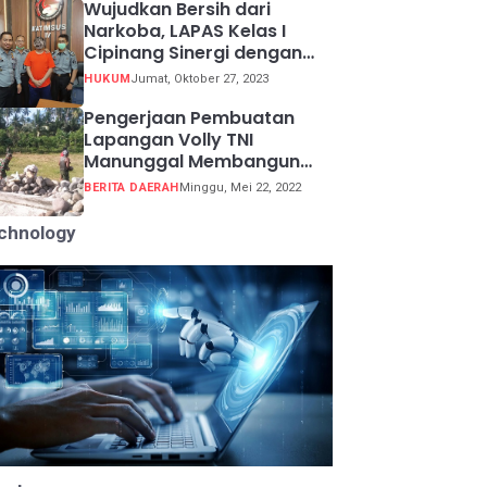
Wujudkan Bersih dari
Narkoba, LAPAS Kelas I
Cipinang Sinergi dengan
Kepolisian Resor Metro
HUKUM
Jumat, Oktober 27, 2023
Jakarta Barat
Pengerjaan Pembuatan
Lapangan Volly TNI
Manunggal Membangun
Desa (TMMD) ke 113
BERITA DAERAH
Minggu, Mei 22, 2022
chnology