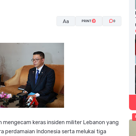
Aa
PRINT
0
A-
A+
h mengecam keras insiden militer Lebanon yang
a perdamaian Indonesia serta melukai tiga