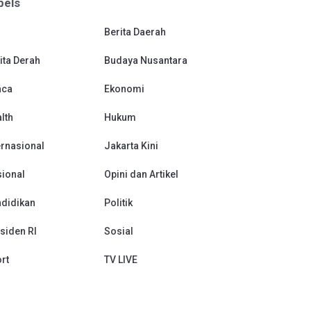
bels
Berita Daerah
ita Derah
Budaya Nusantara
aca
Ekonomi
lth
Hukum
ernasional
Jakarta Kini
ional
Opini dan Artikel
didikan
Politik
siden RI
Sosial
rt
TV LIVE