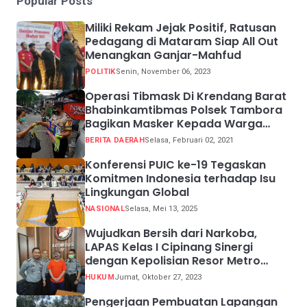
Popular Posts
Miliki Rekam Jejak Positif, Ratusan
Pedagang di Mataram Siap All Out
Menangkan Ganjar-Mahfud
POLITIK
Senin, November 06, 2023
Operasi Tibmask Di Krendang Barat
Bhabinkamtibmas Polsek Tambora
Bagikan Masker Kepada Warga
Pelanggar Prokes
BERITA DAERAH
Selasa, Februari 02, 2021
Konferensi PUIC ke-19 Tegaskan
Komitmen Indonesia terhadap Isu
Lingkungan Global
NASIONAL
Selasa, Mei 13, 2025
Wujudkan Bersih dari Narkoba,
LAPAS Kelas I Cipinang Sinergi
dengan Kepolisian Resor Metro
Jakarta Barat
HUKUM
Jumat, Oktober 27, 2023
Pengerjaan Pembuatan Lapangan