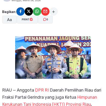
Minggu, Maret 08, 2026
Bagikan:
Aa
PRINT
0
A-
A+
RIAU — Anggota
DPR RI
Daerah Pemilihan Riau dari
Fraksi Partai Gerindra yang juga Ketua
Himpunan
Kerukunan Tani Indonesia (HKTI) Provinsi Riau
,