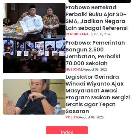
Gunakan Akal Sehat
Prabowo Bertekad
Perbaiki Buku Ajar SD-
SMA, Jadikan Negara
Lain sebagai Referensi
PENDIDIKAN
August 08, 2026
Prabowo: Pemerintah
Bangun 2.500
Jembatan, Perbaiki
70.000 Sekolah
NASIONAL
August 08, 2026
Legislator Gerindra
Wihadi Wiyanto Ajak
Masyarakat Awasi
Program Makan Bergizi
Gratis agar Tepat
Sasaran
POLITIK
August 06, 2026
Index