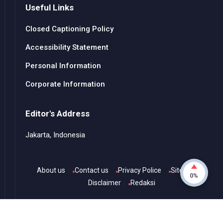
Useful Links
Closed Captioning Policy
Accessibility Statement
Personal Information
Corporate Information
Editor's Address
Jakarta, Indonesia
About us
Contact us
Privacy Police
Sitemap
0%
Disclaimer
Redaksi
© Copyright
2026
-
Channel TvOne
- All rights reserved.