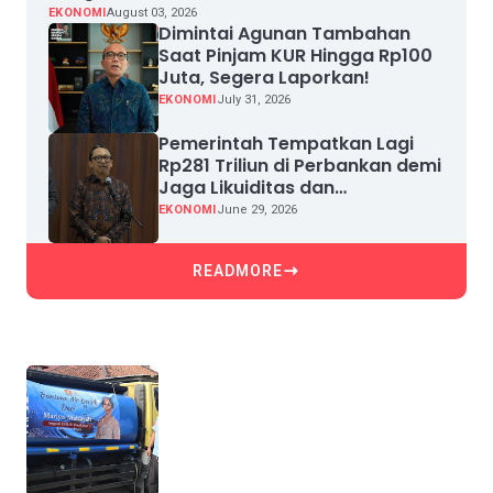
EKONOMI
August 03, 2026
Dimintai Agunan Tambahan
Saat Pinjam KUR Hingga Rp100
Juta, Segera Laporkan!
EKONOMI
July 31, 2026
Pemerintah Tempatkan Lagi
Rp281 Triliun di Perbankan demi
Jaga Likuiditas dan
Pertumbuhan Kredit
EKONOMI
June 29, 2026
READMORE