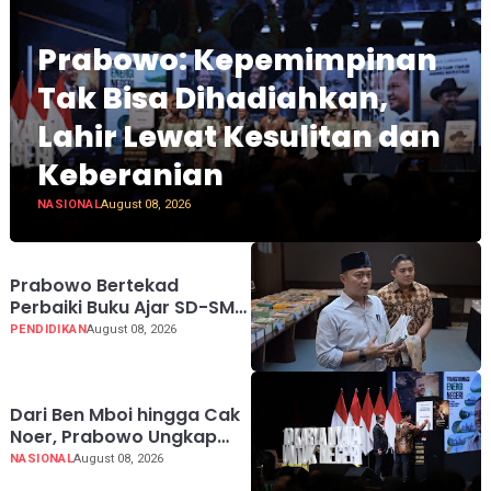
Prabowo: Kepemimpinan
Tak Bisa Dihadiahkan,
Lahir Lewat Kesulitan dan
Keberanian
NASIONAL
August 08, 2026
Prabowo Bertekad
Perbaiki Buku Ajar SD-SMA,
Jadikan Negara Lain
PENDIDIKAN
August 08, 2026
sebagai Referensi
Dari Ben Mboi hingga Cak
Noer, Prabowo Ungkap
Makna Kepemimpinan:
NASIONAL
August 08, 2026
Bekerja, Cintai Rakyat &