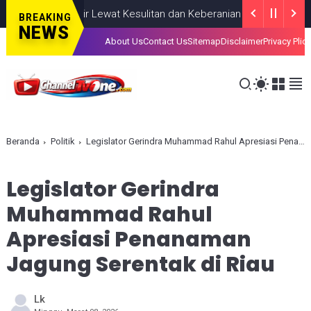
hkan, Lahir Lewat Kesulitan dan Keberanian
NASIONAL
AUGUST 08
BREAKING
NEWS
About Us
Contact Us
Sitemap
Disclaimer
Privacy Plic
Beranda
Politik
Legislator Gerindra Muhammad Rahul Apresiasi Penanaman Jagung Serentak di Riau
Legislator Gerindra
Muhammad Rahul
Apresiasi Penanaman
Jagung Serentak di Riau
Lk