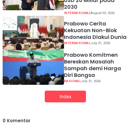
USD 20 Miliar pada
2030
INTERNASIONAL
August 03, 2026
Prabowo Cerita
Kekuatan Non-Blok
Indonesia Diakui Dunia
INTERNASIONAL
July 31, 2026
Prabowo Komitmen
Bereskan Masalah
Sampah demi Harga
Diri Bangsa
NASIONAL
July 31, 2026
Index
0
Komentar