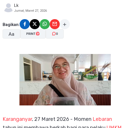
Lk
Jumat, Maret 27, 2026
Bagikan:
Aa
PRINT
0
A-
A+
Karanganyar
, 27 Maret 2026 - Momen
Lebaran
tahun ini membawa berkah bagi para pelaku
UMKM
.