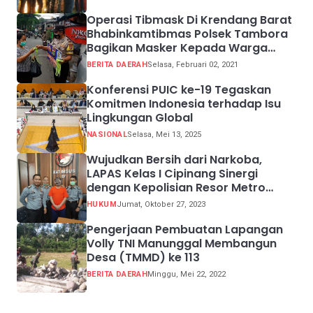
Operasi Tibmask Di Krendang Barat
Bhabinkamtibmas Polsek Tambora
Bagikan Masker Kepada Warga
Pelanggar Prokes
BERITA DAERAH
Selasa, Februari 02, 2021
Konferensi PUIC ke-19 Tegaskan
Komitmen Indonesia terhadap Isu
Lingkungan Global
NASIONAL
Selasa, Mei 13, 2025
Wujudkan Bersih dari Narkoba,
LAPAS Kelas I Cipinang Sinergi
dengan Kepolisian Resor Metro
Jakarta Barat
HUKUM
Jumat, Oktober 27, 2023
Pengerjaan Pembuatan Lapangan
Volly TNI Manunggal Membangun
Desa (TMMD) ke 113
BERITA DAERAH
Minggu, Mei 22, 2022