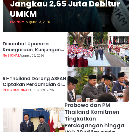
Jangkau 2,65 Juta Debitur
UMKM
EKONOMI
August 03, 2026
Disambut Upacara
Kenegaraan, Kunjungan
PM Anutin Charnvirakul
NASIONAL
August 03, 2026
Perkuat Hubungan
Indonesia-Thailand
RI-Thailand Dorong ASEAN
Ciptakan Perdamaian di
Myanmar Lewat
INTERNASIONAL
August 03, 2026
Konsensus 5 Poin
Prabowo dan PM
Thailand Komitmen
Tingkatkan
Perdagangan hingga