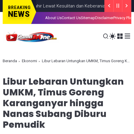
iahkan, Lahir Lewat Kesulitan dan Keberanian
NASIONAL
AUGUST 
BREAKING
NEWS
About Us
Contact Us
Sitemap
Disclaimer
Privacy Plic
Beranda
Ekonomi
Libur Lebaran Untungkan UMKM, Timus Goreng Karanganyar hingga Nanas Subang Diburu Pemudik
Libur Lebaran Untungkan
UMKM, Timus Goreng
Karanganyar hingga
Nanas Subang Diburu
Pemudik