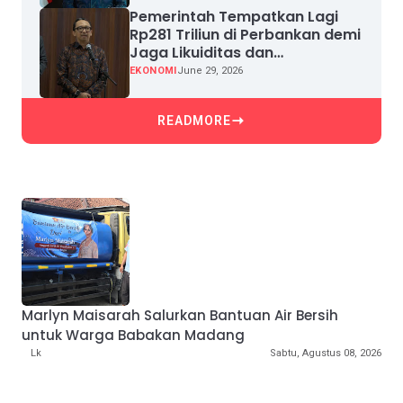
Pemerintah Tempatkan Lagi
Rp281 Triliun di Perbankan demi
Jaga Likuiditas dan
Pertumbuhan Kredit
EKONOMI
June 29, 2026
READMORE
Marlyn Maisarah Salurkan Bantuan Air Bersih
untuk Warga Babakan Madang
Lk
Sabtu, Agustus 08, 2026