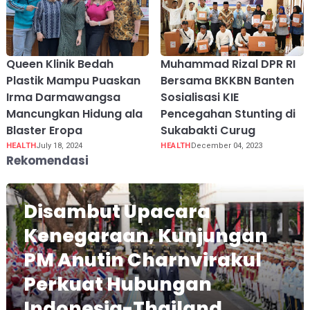
Queen Klinik Bedah
Muhammad Rizal DPR RI
Plastik Mampu Puaskan
Bersama BKKBN Banten
Irma Darmawangsa
Sosialisasi KIE
Mancungkan Hidung ala
Pencegahan Stunting di
Blaster Eropa
Sukabakti Curug
HEALTH
July 18, 2024
HEALTH
December 04, 2023
Rekomendasi
Disambut Upacara
Kenegaraan, Kunjungan
PM Anutin Charnvirakul
Perkuat Hubungan
Indonesia-Thailand