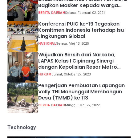
Bagikan Masker Kepada Warga
Pelanggar Prokes
BERITA DAERAH
Selasa, Februari 02, 2021
Konferensi PUIC ke-19 Tegaskan
Komitmen Indonesia terhadap Isu
Lingkungan Global
NASIONAL
Selasa, Mei 13, 2025
Wujudkan Bersih dari Narkoba,
LAPAS Kelas I Cipinang Sinergi
dengan Kepolisian Resor Metro
Jakarta Barat
HUKUM
Jumat, Oktober 27, 2023
Pengerjaan Pembuatan Lapangan
Volly TNI Manunggal Membangun
Desa (TMMD) ke 113
BERITA DAERAH
Minggu, Mei 22, 2022
Technology