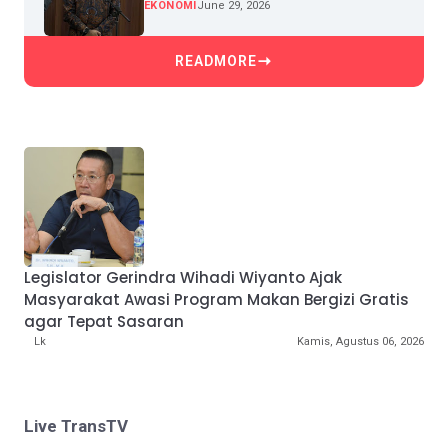
Pertumbuhan Kredit
EKONOMI
June 29, 2026
READMORE
Legislator Gerindra Wihadi Wiyanto Ajak
Masyarakat Awasi Program Makan Bergizi Gratis
agar Tepat Sasaran
Lk
Kamis, Agustus 06, 2026
Live TransTV