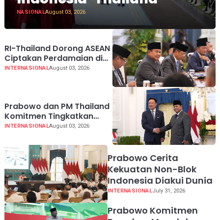
NASIONAL
August 03, 2026
RI-Thailand Dorong ASEAN
Ciptakan Perdamaian di
Myanmar Lewat
INTERNASIONAL
August 03, 2026
Konsensus 5 Poin
Prabowo dan PM Thailand
Komitmen Tingkatkan
Perdagangan hingga USD
INTERNASIONAL
August 03, 2026
20 Miliar pada 2030
Prabowo Cerita
Kekuatan Non-Blok
Indonesia Diakui Dunia
INTERNASIONAL
July 31, 2026
Prabowo Komitmen