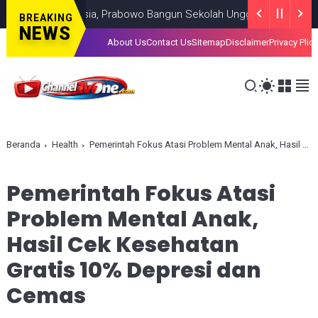
DM Indonesia, Prabowo Bangun Sekolah Unggulan hingga Undang Uni
BREAKING
NEWS
About Us
Contact Us
Sitemap
Disclaimer
Privacy Plic
Beranda
Health
Pemerintah Fokus Atasi Problem Mental Anak, Hasil Cek Kesehatan Gratis 10% Depresi dan Cemas
Pemerintah Fokus Atasi
Problem Mental Anak,
Hasil Cek Kesehatan
Gratis 10% Depresi dan
Cemas